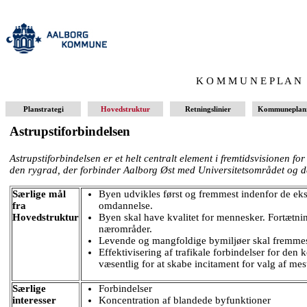
K O M M U N E P L A N
Planstrategi
Hovedstruktur
Retningslinier
Kommunepla
Astrupsti­forbindelsen
Astrupstiforbindelsen er et helt centralt element i fremtidsvisionen f
den rygrad, der forbinder Aalborg Øst med Universitetsområdet og det
Særlige mål
Byen udvikles først og fremmest indenfor de eks
fra
omdannelse.
Hovedstruktur
Byen skal have kvalitet for mennesker. Fortætnin
nærområder.
Levende og mangfoldige bymiljøer skal fremme
Effektivisering af trafikale forbindelser for den 
væsentlig for at skabe incitament for valg af me
Særlige
Forbindelser
interesser
Koncentration af blandede byfunktioner