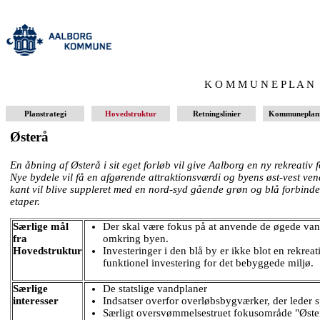
K O M M U N E P L A N
Planstrategi
Hovedstruktur
Retningslinier
Kommunepla
Østerå
En åbning af Østerå i sit eget forløb vil give Aalborg en ny rekreativ 
Nye bydele vil få en afgørende attraktionsværdi og byens øst-vest vend
kant vil blive suppleret med en nord-syd gående grøn og blå forbind
etaper.
Særlige mål
Der skal være fokus på at anvende de øgede va
fra
omkring byen.
Hovedstruktur
Investeringer i den blå by er ikke blot en rekrea
funktionel investering for det bebyggede miljø.
Særlige
De statslige vandplaner
interesser
Indsatser overfor overløbsbygværker, der leder s
Særligt oversvømmelsestruet fokusområde "Øster