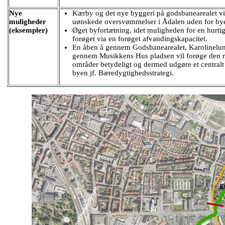
Nye
Kærby og det nye byggeri på godsbanearealet vil
muligheder
uønskede oversvømmelser i Ådalen uden for byen
(eksempler)
Øget byfortætning, idet muligheden for en hurti
forøget via en forøget afvandingskapacitet.
En åben å gennem Godsbanearealet, Karolinelun
gennem Musikkens Hus pladsen vil forøge den re
områder betydeligt og dermed udgøre et centralt
byen jf. Bæredygtighedsstrategi.