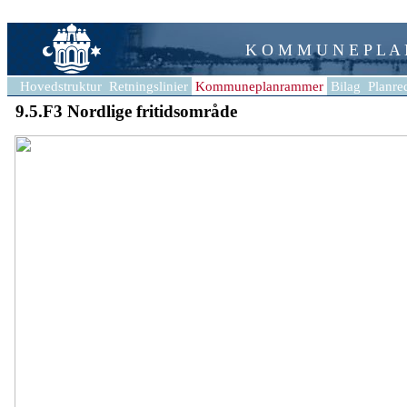
K O M M U N E P L A
Hovedstruktur
Retningslinier
Kommuneplanrammer
Bilag
Planre
9.5.F3 Nordlige fritidsområde