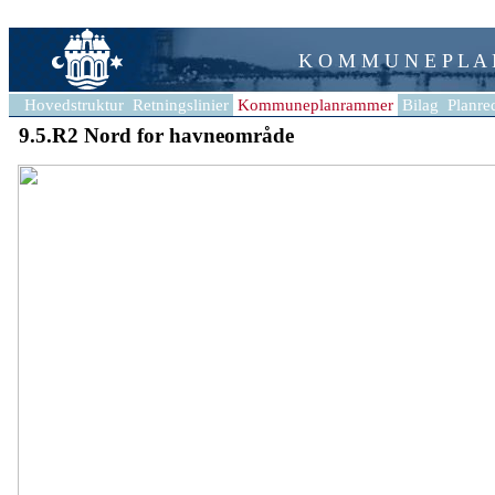
K O M M U N E P L A
Hovedstruktur
Retningslinier
Kommuneplanrammer
Bilag
Planre
9.5.R2 Nord for havneområde