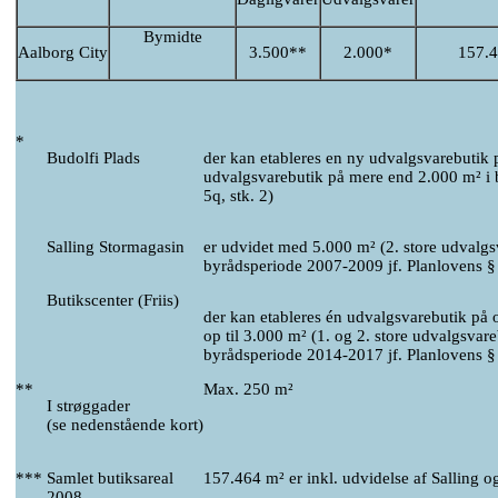
Bymidte
Aalborg City
3.500**
2.000*
157.
*
Budolfi Plads
der kan etableres en ny udvalgsvarebutik p
udvalgsvarebutik på mere end 2.000 m² i 
5q, stk. 2)
Salling Stormagasin
er udvidet med 5.000 m² (2. store udvalg
byrådsperiode 2007-2009 jf. Planlovens § 
Butikscenter (Friis)
der kan etableres én udvalgsvarebutik på 
op til 3.000 m² (1. og 2. store udvalgsvar
byrådsperiode 2014-2017 jf. Planlovens § 
**
Max. 250 m²
I strøggader
(se nedenstående kort)
***
Samlet butiksareal
157.464 m² er inkl. udvidelse af Salling og
2008