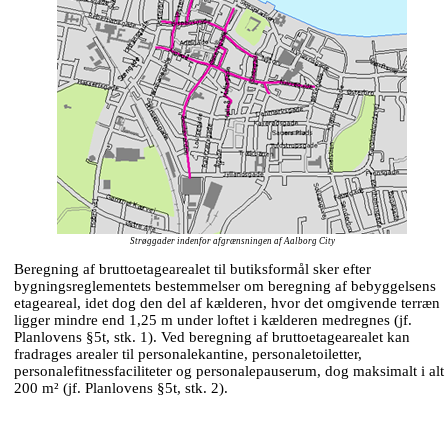
Strøggader indenfor afgrænsningen af Aalborg City
Beregning af bruttoetagearealet til butiksformål sker efter
bygningsreglementets bestemmelser om beregning af bebyggelsens
etageareal, idet dog den del af kælderen, hvor det omgivende terræn
ligger mindre end 1,25 m under loftet i kælderen medregnes (jf.
Planlovens §5t, stk. 1). Ved beregning af bruttoetagearealet kan
fradrages arealer til personalekantine, personaletoiletter,
personalefitnessfaciliteter og personalepauserum, dog maksimalt i alt
200 m² (jf. Planlovens §5t, stk. 2).