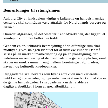
Bemærkninger til retningslinien
Aalborg City er landsdelens vigtigste kulturelle og handelsmæssige
center og skal som sådan være attraktiv for Nordjyllands borgere og
turister.
Området afgrænses, så det omfatter Kennedyarkaden, der ligger i et
knudepunkt for den kollektive trafik.
Gennem en arkitektonisk bearbejdning af de offentlige rum skal
midtbyen gives sin egen identitet for at tiltrække kunder. Der må
satses på en markant markedsføring og på en planlægning, der
indebærer en renovering af de mest nedslidte gader og pladser, samt
skaber en smuk sammenhæng mellem forretningsstrøg, pladser,
havnen og kulturelle knudepunkter.
Strøggaderne skal bevares som byens attraktion med varierede
butikker og mødesteder, og nye initiativer skal medvirke til at styrke
de gamle handelsgader. I strøggaderne kan der etableres
dagligvarebutikker i form af specialbutikker o.l.