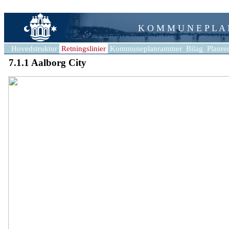
K O M M U N E P L A
Hovedstruktur
Retningslinier
Kommuneplanrammer
Bilag
Planre
7.1.1 Aalborg City