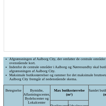
Afgrænsningen af Aalborg City, der omfatter de centrale områder 
ovenstående kort.
Indenfor de centrale områder i Aalborg og Nørresundby skal but
afgrænsningen af Aalborg City.
Maksimale butiksstørrelser og rammer for det maksimale bruttoetag
Aalborg City fremgår af nedenstående skema.
Betegnelse
Bymidte,
Max butiksstørrelse
Samlet buti
Aflastningscenter,
(m²)
(
Bydelscenter og
Lokalcenter
Dagligvarer
Udvalgsvarer