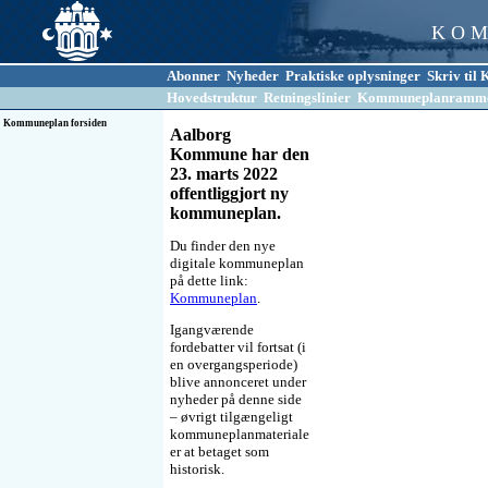
K O M
Abonner
Nyheder
Praktiske oplysninger
Skriv ti
Hovedstruktur
Retningslinier
Kommuneplanramm
Kommuneplan forsiden
Aalborg
Kommune har den
23. marts 2022
offentliggjort ny
kommuneplan.
Du finder den nye
digitale kommuneplan
på dette link:
Kommuneplan
.
Igangværende
fordebatter vil fortsat (i
en overgangsperiode)
blive annonceret under
nyheder på denne side
– øvrigt tilgængeligt
kommuneplanmateriale
er at betaget som
historisk.