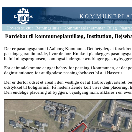
K O M M U N E P L A
Hovedstruktur
Retningslinier
Kommuneplanrammer
Bilag
Planre
Fordebat til kommuneplantillæg, Institution, Bejse
Der er pasningsgaranti i Aalborg Kommune. Det betyder, at forældrene 
pasningsgarantiområde, hvor de bor. Konkret planlægges pasningsga
befolkningsprognosen, som også indregner ændringer pga. nybyggeri, 
For at imødekomme et øget behov for pasning i kommunen, er det poli
daginstitutioner, for at tilgodese pasningsbehovet bl.a. i Hasseris.
Der er derfor udset et areal i den vestlige del af Hobrovejkvarteret, 
udstykket til boligformål. På nedenstående kort vises den placering, h
Den endelige placering af byggeri, vejadgang m.m. afklares i en ev