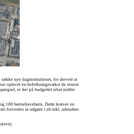
 række nye daginstitutioner, for derved at
r oplevet en befolkningsvækst de senere
pørgsel, er der på budgettet afsat midler
n og 100 børnehavebørn. Dette kræver en
et forventes at udgøre i alt inkl. udendørs
kkevej.