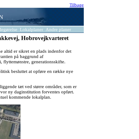
Tilbage
 N
degørelse
Lokalplaner
Andre planer
bakkevej, Hobrovejkvarteret
altid er sikret en plads indenfor det
rantien på baggrund af
flyttemønstre, generationsskifte.
tisk besluttet at opføre en række nye
beliggende tæt ved større områder, som er
vor ny daginstitution forventes opført.
entuel kommende lokalplan.