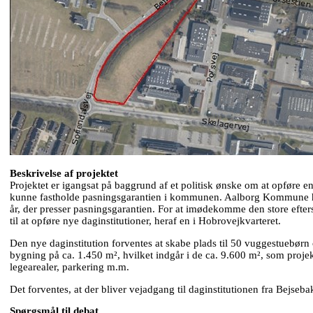
Beskrivelse af projektet
Projektet er igangsat på baggrund af et politisk ønske om at opføre en
kunne fastholde pasningsgarantien i kommunen. Aalborg Kommune ha
år, der presser pasningsgarantien. For at imødekomme den store efters
til at opføre nye daginstitutioner, heraf en i Hobrovejkvarteret.
Den nye daginstitution forventes at skabe plads til 50 vuggestuebør
bygning på ca. 1.450 m², hvilket indgår i de ca. 9.600 m², som projekt
legearealer, parkering m.m.
Det forventes, at der bliver vejadgang til daginstitutionen fra Bejseba
Spørgsmål til debat