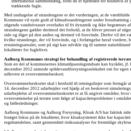
international sammenhæng, fordi de er hjemsted for tusindvis af
trækkende fugle.
Med undtagelse af strandengene er det vurderingen, at de værdifulde 
Kommune vil nyde godt af klimaforandringerne under forudsætning af
stigende vandniveauer overlades til fri dynamik og ikke begrænses a
strandengene gælder derimod det forhold, at de bliver presset af sti
side og diger på den anden og dermed vil forsvinde. Derfor vil det v
hvilke strandenge, der vil forsvinde, og i forlængelse heraf vurdere,
erstatningsarealer, som på sigt kan udvikle sig til samme naturtilstand
lokaliteter for fuglelivet.
Aalborg Kommunes strategi for behandling af registrerede terr
Som en del af kommunernes klimatilpasningsindsats kan byrådet, jf. 
december 2012 anmode spildevandforsyningsselskabet om for egen r
udlevere et oversvømmelseskort.
Oversvømmelseskortet skal i henhold til retningslinjer som fremgår a
14. december 2012 udarbejdes ved hjælp af en beskrevet simulering
udarbejdelse af oversvømmelseskortet er at få angivet områder, hvor 
oversvømmelse på terræn som følge af kapacitetsproblemer i området
og fællesledninger.
Aalborg Kommune og Aalborg Forsyning, Kloak A/S har faktisk siden
forøget fokus på de lokaliteter, hvor kloaksystemet ikke har kapacitet 
regnhændelser, samt gennemført risikoanalyser for fremtidige skybru