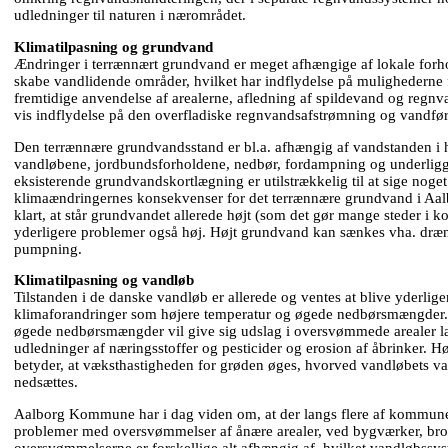
udledninger til naturen i nærområdet.
Klimatilpasning og grundvand
Ændringer i terrænnært grundvand er meget afhængige af lokale forh
skabe vandlidende områder, hvilket har indflydelse på mulighederne 
fremtidige anvendelse af arealerne, afledning af spildevand og regnv
vis indflydelse på den overfladiske regnvandsafstrømning og vandfø
Den terrænnære grundvandsstand er bl.a. afhængig af vandstanden i 
vandløbene, jordbundsforholdene, nedbør, fordampning og underli
eksisterende grundvandskortlægning er utilstrækkelig til at sige noget
klimaændringernes konsekvenser for det terrænnære grundvand i A
klart, at står grundvandet allerede højt (som det gør mange steder i 
yderligere problemer også høj. Højt grundvand kan sænkes vha. dræni
pumpning.
Klimatilpasning og vandløb
Tilstanden i de danske vandløb er allerede og ventes at blive yderlige
klimaforandringer som højere temperatur og øgede nedbørsmængder
øgede nedbørsmængder vil give sig udslag i oversvømmede arealer 
udledninger af næringsstoffer og pesticider og erosion af åbrinker. H
betyder, at væksthastigheden for grøden øges, hvorved vandløbets v
nedsættes.
Aalborg Kommune har i dag viden om, at der langs flere af kommun
problemer med oversvømmelser af ånære arealer, ved bygværker, broer