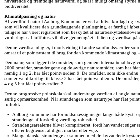
nuværende og fremtidige naturværdi og skal i muligt omfang styrke 
biodiversitet.
Klimatilpasning og natur
Al værdifuld natur i Aalborg Kommune er ved at blive kortlagt og kval
som vil kvalificere den grundlæggende planlægning, er færdig i løbet 
tidligere har været registreret som beskyttet af naturbeskyttelsesloven
vurderinger af luftfotos, vil blive gennemgået i felten og værdisat på en
Denne værdisætning er, i modsætning til andre samfundsværdier som 
omsat til et pointsystem til brug for den kommende klimastrategi og 
Den natur, som ligger i de områder, som gennem international lov
2000 områder, strandengene og de øvrige naturområder, som har fået 
nemlig 1 og 2, har fået pointværdien 9. De områder, som ikke endnu er
som er værdikortlagt til klasse 3 har fået pointværdien 5. De områder,
4 og 5 har fået pointværdien 2.
Denne progressive pointskala skal understrege værdien af nogle natu
særlig opmærksomhed. Når strandengen som naturtype har fået pointv
forhold:
Aalborg kommune har forholdsmæssig meget lange både kyst- og
strandenge af forskellig værdi og robusthed.
Strandengsarealerne bliver komprimeret, fordi havvandet stiger s
ofte er begrænset af diger, marker eller veje.
Mange danske strandenge er sammen med de lavvandede kystarea