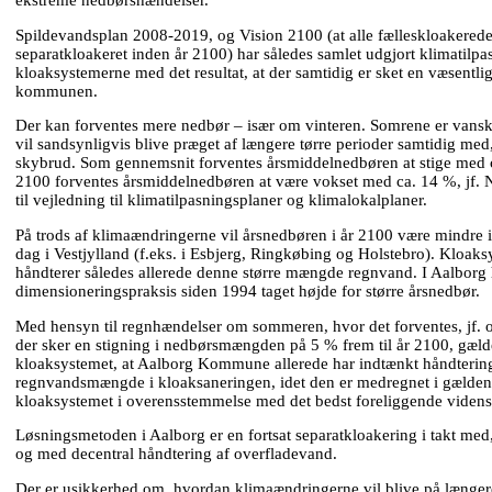
Spildevandsplan 2008-2019, og Vision 2100 (at alle fælleskloakered
separatkloakeret inden år 2100) har således samlet udgjort klimatilpa
kloaksystemerne med det resultat, at der samtidig er sket en væsentlig
kommunen.
Der kan forventes mere nedbør – især om vinteren. Somrene er vansk
vil sandsynligvis blive præget af længere tørre perioder samtidig med, 
skybrud. Som gennemsnit forventes årsmiddelnedbøren at stige med 
2100 forventes årsmiddelnedbøren at være vokset med ca. 14 %, jf. N
til vejledning til klimatilpasningsplaner og klimalokalplaner.
På trods af klimaændringerne vil årsnedbøren i år 2100 være mindre i
dag i Vestjylland (f.eks. i Esbjerg, Ringkøbing og Holstebro). Kloaks
håndterer således allerede denne større mængde regnvand. I Aalborg
dimensioneringspraksis siden 1994 taget højde for større årsnedbør.
Med hensyn til regnhændelser om sommeren, hvor det forventes, jf. 
der sker en stigning i nedbørsmængden på 5 % frem til år 2100, gælder 
kloaksystemet, at Aalborg Kommune allerede har indtænkt håndterin
regnvandsmængde i kloaksaneringen, idet den er medregnet i gælden
kloaksystemet i overensstemmelse med det bedst foreliggende viden
Løsningsmetoden i Aalborg er en fortsat separatkloakering i takt med
og med decentral håndtering af overfladevand.
Der er usikkerhed om, hvordan klimaændringerne vil blive på længe