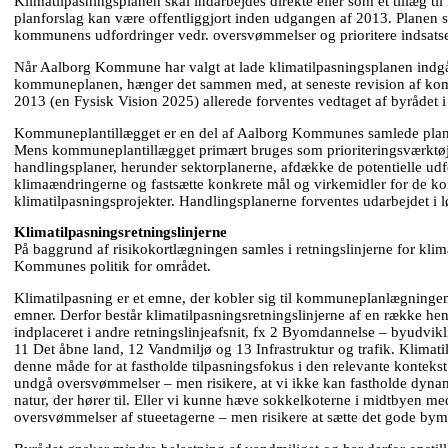
Klimatilpasningsplanen skal indarbejdes direkte eller som et tillæg t
planforslag kan være offentliggjort inden udgangen af 2013. Planen 
kommunens udfordringer vedr. oversvømmelser og prioritere indsats
Når Aalborg Kommune har valgt at lade klimatilpasningsplanen indgå 
kommuneplanen, hænger det sammen med, at seneste revision af k
2013 (en Fysisk Vision 2025) allerede forventes vedtaget af byrådet i d
Kommuneplantillægget er en del af Aalborg Kommunes samlede planl
Mens kommuneplantillægget primært bruges som prioriteringsværktøj,
handlingsplaner, herunder sektorplanerne, afdække de potentielle udf
klimaændringerne og fastsætte konkrete mål og virkemidler for de ko
klimatilpasningsprojekter. Handlingsplanerne forventes udarbejdet i l
Klimatilpasningsretningslinjerne
På baggrund af risikokortlægningen samles i retningslinjerne for kli
Kommunes politik for området.
Klimatilpasning er et emne, der kobler sig til kommuneplanlægningen
emner. Derfor består klimatilpasningsretningslinjerne af en række henvi
indplaceret i andre retningslinjeafsnit, fx 2 Byomdannelse – byudvik
11 Det åbne land, 12 Vandmiljø og 13 Infrastruktur og trafik. Klimat
denne måde for at fastholde tilpasningsfokus i den relevante kontekst
undgå oversvømmelser – men risikere, at vi ikke kan fastholde dyna
natur, der hører til. Eller vi kunne hæve sokkelkoterne i midtbyen m
oversvømmelser af stueetagerne – men risikere at sætte det gode bymil