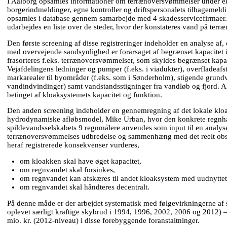
I Aalborg opsamles informationer om terrænoversvømmelser under e
borgerindmeldinger, egne kontroller og driftspersonalets tilbagemel
opsamles i database gennem samarbejde med 4 skadesservicefirmaer
udarbejdes en liste over de steder, hvor der konstateres vand på terræ
Den første screening af disse registreringer indeholder en analyse 
med overvejende sandsynlighed er forårsaget af begrænset kapacitet 
frasorteres f.eks. terrænoversvømmelser, som skyldes begrænset kapaci
Vejafdelingens ledninger og pumper (f.eks. i viadukter), overfladeaf
markarealer til byområder (f.eks. som i Sønderholm), stigende grund
vandindvindinger) samt vandstandsstigninger fra vandløb og fjord. Al
betinget af kloaksystemets kapacitet og funktion.
Den anden screening indeholder en gennemregning af det lokale kl
hydrodynamiske afløbsmodel, Mike Urban, hvor den konkrete regnhæ
spildevandsselskabets 9 regnmålere anvendes som input til en analys
terrænoversvømmelses udbredelse og sammenhæng med det reelt obs
heraf registrerede konsekvenser vurderes,
om kloakken skal have øget kapacitet,
om regnvandet skal forsinkes,
om regnvandet kan afskæres til andet kloaksystem med uudnyttet k
om regnvandet skal håndteres decentralt.
På denne måde er der arbejdet systematisk med følgevirkningerne af 
oplevet særligt kraftige skybrud i 1994, 1996, 2002, 2006 og 2012) – 
mio. kr. (2012-niveau) i disse forebyggende foranstaltninger.