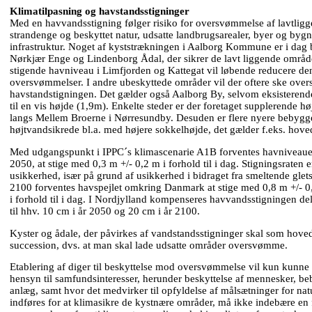
Klimatilpasning og havstandsstigninger
Med en havvandsstigning følger risiko for oversvømmelse af lavtligg
strandenge og beskyttet natur, udsatte landbrugsarealer, byer og byg
infrastruktur. Noget af kyststrækningen i Aalborg Kommune er i dag be
Nørkjær Enge og Lindenborg Ådal, der sikrer de lavt liggende områ
stigende havniveau i Limfjorden og Kattegat vil løbende reducere d
oversvømmelser. I andre ubeskyttede områder vil der oftere ske ove
havstandstigningen. Det gælder også Aalborg By, selvom eksisterend
til en vis højde (1,9m). Enkelte steder er der foretaget supplerende hø
langs Mellem Broerne i Nørresundby. Desuden er flere nyere bebygge
højtvandsikrede bl.a. med højere sokkelhøjde, det gælder f.eks. hove
Med udgangspunkt i IPPC´s klimascenarie A1B forventes havniveauet 
2050, at stige med 0,3 m +/- 0,2 m i forhold til i dag. Stigningsraten
usikkerhed, især på grund af usikkerhed i bidraget fra smeltende glet
2100 forventes havspejlet omkring Danmark at stige med 0,8 m +/- 
i forhold til i dag. I Nordjylland kompenseres havvandsstigningen d
til hhv. 10 cm i år 2050 og 20 cm i år 2100.
Kyster og ådale, der påvirkes af vandstandsstigninger skal som hovedr
succession, dvs. at man skal lade udsatte områder oversvømme.
Etablering af diger til beskyttelse mod oversvømmelse vil kun kunne 
hensyn til samfundsinteresser, herunder beskyttelse af mennesker, be
anlæg, samt hvor det medvirker til opfyldelse af målsætninger for nat
indføres for at klimasikre de kystnære områder, må ikke indebære en 