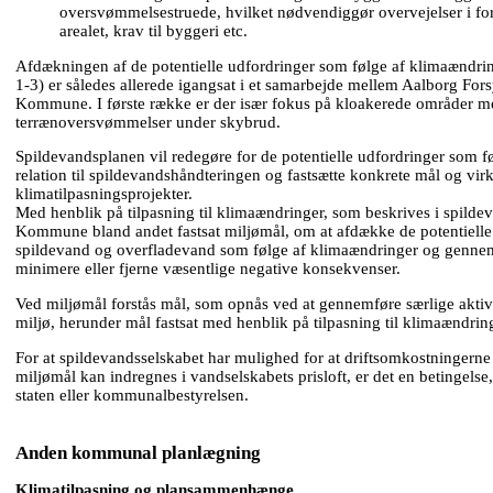
oversvømmelsestruede, hvilket nødvendiggør overvejelser i forh
arealet, krav til byggeri etc.
Afdækningen af de potentielle udfordringer som følge af klimaændring
1-3) er således allerede igangsat i et samarbejde mellem Aalborg Fo
Kommune. I første række er der især fokus på kloakerede områder me
terrænoversvømmelser under skybrud.
Spildevandsplanen vil redegøre for de potentielle udfordringer som f
relation til spildevandshåndteringen og fastsætte konkrete mål og vir
klimatilpasningsprojekter.
Med henblik på tilpasning til klimaændringer, som beskrives i spilde
Kommune bland andet fastsat miljømål, om at afdække de potentielle 
spildevand og overfladevand som følge af klimaændringer og gennemfø
minimere eller fjerne væsentlige negative konsekvenser.
Ved miljømål forstås mål, som opnås ved at gennemføre særlige aktivi
miljø, herunder mål fastsat med henblik på tilpasning til klimaændrin
For at spildevandsselskabet har mulighed for at driftsomkostninger
miljømål kan indregnes i vandselskabets prisloft, er det en betingelse, 
staten eller kommunalbestyrelsen.
Anden kommunal planlægning
Klimatilpasning og plansammenhænge