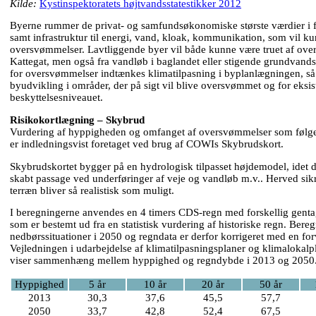
Kilde:
Kystinspektoratets højtvandsstatestikker 2012
Byerne rummer de privat- og samfundsøkonomiske største værdier i 
samt infrastruktur til energi, vand, kloak, kommunikation, som vil k
oversvømmelser. Lavtliggende byer vil både kunne være truet af ov
Kattegat, men også fra vandløb i baglandet eller stigende grundvands
for oversvømmelser indtænkes klimatilpasning i byplanlægningen, så
byudvikling i områder, der på sigt vil blive oversvømmet og for eks
beskyttelsesniveauet.
Risikokortlægning – Skybrud
Vurdering af hyppigheden og omfanget af oversvømmelser som følge
er indledningsvist foretaget ved brug af COWIs Skybrudskort.
Skybrudskortet bygger på en hydrologisk tilpasset højdemodel, idet de
skabt passage ved underføringer af veje og vandløb m.v.. Herved sik
terræn bliver så realistisk som muligt.
I beregningerne anvendes en 4 timers CDS-regn med forskellig genta
som er bestemt ud fra en statistisk vurdering af historiske regn. Bereg
nedbørssituationer i 2050 og regndata er derfor korrigeret med en forv
Vejledningen i udarbejdelse af klimatilpasningsplaner og klimalokalp
viser sammenhæng mellem hyppighed og regndybde i 2013 og 2050
Hyppighed
5 år
10 år
20 år
50 år
2013
30,3
37,6
45,5
57,7
2050
33,7
42,8
52,4
67,5