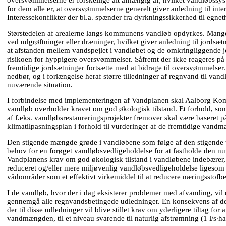
oversvømmelserne er forskellige alt afhængig af, hvilket vandløbssys
for dem alle er, at oversvømmelserne generelt giver anledning til inter
Interessekonflikter der bl.a. spænder fra dyrkningssikkerhed til egnet
Størstedelen af arealerne langs kommunens vandløb opdyrkes. Mange a
ved udgrøftninger eller dræninger, hvilket giver anledning til jordsæt
at afstanden mellem vandspejlet i vandløbet og de omkringliggende 
risikoen for hyppigere oversvømmelser. Såfremt der ikke reageres på 
fremtidige jordsætninger fortsætte med at bidrage til oversvømmelse
nedbør, og i forlængelse heraf større tilledninger af regnvand til van
nuværende situation.
I forbindelse med implementeringen af Vandplanen skal Aalborg K
vandløb overholder kravet om god økologisk tilstand. Et forhold, so
af f.eks. vandløbsrestaureringsprojekter fremover skal være basere
klimatilpasningsplan i forhold til vurderinger af de fremtidige vand
Den stigende mængde grøde i vandløbene som følge af den stigende t
behov for en forøget vandløbsvedligeholdelse for at fastholde den 
Vandplanens krav om god økologisk tilstand i vandløbene indebærer, 
reduceret og/eller mere miljøvenlig vandløbsvedligeholdelse ligeso
vådområder som et effektivt virkemiddel til at reducere næringsstofbe
I de vandløb, hvor der i dag eksisterer problemer med afvanding, vil 
gennemgå alle regnvandsbetingede udledninger. En konsekvens af 
der til disse udledninger vil blive stillet krav om yderligere tiltag fo
vandmængden, til et niveau svarende til naturlig afstrømning (1 l/s∙ha