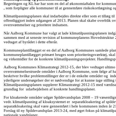
Regeringen og KL har har som en del af økonomiaftalen for kommuner
, som forpligter alle kommuner til at gennemføre risikokortlægning o
Klimatilpasningsplanen skal indarbejdes direkte eller som et tillæg t
offentliggjort inden udgangen af 2013. Planen skal skabe overblik 
oversvømmelser og prioritere indsatsen.
Når Aalborg Kommune har valgt at lade klimatilpasningsplanen indg
sammen med at seneste revision af kommuneplanens Hovedstruktur 20
vedtaget af byrådet i dette efterår.
Kommuneplantillægget er en del af Aalborg Kommunes samlede plan
kommuneplantillægget primært bruges som prioriteringsværktøj, skal 
og virkemidler for de konkrete klimatilpasningsprojekter. Handlingspl
Aalborg Kommunes Klimastrategi 2012-15, der blev vedtaget ultimo 20
oversvømmelsestruede områder i Aalborg Kommune, som følge af hav
beskriver hvilke problemstillinger der er i de enkelte områder og inde
yderligere undersøgelser der er nødvendige for at kunne tage stilling t
Klimatilpasningsplanen supplerer Klimastrategi 2012-15 med værdis
grundlag for udarbejdelsen af konkrete handlingsplaner.
For kloakerede områder udgør Spildevandsplan 2008 – 19 væsentligs
vedr. klimatilpasning af kloaksystemet er separatkloakering af spild
separatkloakering skal være gennemført i hele kommunen inden år 2
Forslag til ny Spildevandsplan 2013-24, med øget fokus på klimatilpa
nationale vandplaner.