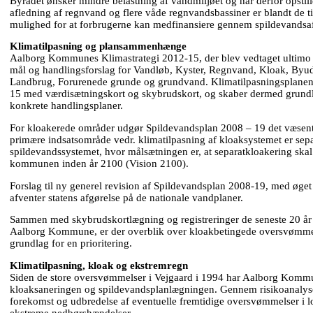
Byrådet ønsker mindre belastning af vandmiljøet og har derfor opstil
afledning af regnvand og flere våde regnvandsbassiner er blandt de t
mulighed for at forbrugerne kan medfinansiere gennem spildevandsaf
Klimatilpasning og plansammenhænge
Aalborg Kommunes Klimastrategi 2012-15, der blev vedtaget ultimo 2
mål og handlingsforslag for Vandløb, Kyster, Regnvand, Kloak, Byudvi
Landbrug, Forurenede grunde og grundvand. Klimatilpasningsplanen 
15 med værdisætningskort og skybrudskort, og skaber dermed grundl
konkrete handlingsplaner.
For kloakerede områder udgør Spildevandsplan 2008 – 19 det væsent
primære indsatsområde vedr. klimatilpasning af kloaksystemet er sepa
spildevandssystemet, hvor målsætningen er, at separatkloakering ska
kommunen inden år 2100 (Vision 2100).
Forslag til ny generel revision af Spildevandsplan 2008-19, med øget
afventer statens afgørelse på de nationale vandplaner.
Sammen med skybrudskortlægning og registreringer de seneste 20 år
Aalborg Kommune, er der overblik over kloakbetingede oversvømme
grundlag for en prioritering.
Klimatilpasning, kloak og ekstremregn
Siden de store oversvømmelser i Vejgaard i 1994 har Aalborg Kommu
kloaksaneringen og spildevandsplanlægningen. Gennem risikoanalyser
forekomst og udbredelse af eventuelle fremtidige oversvømmelser i 
ekstreme nedbørshændelser.