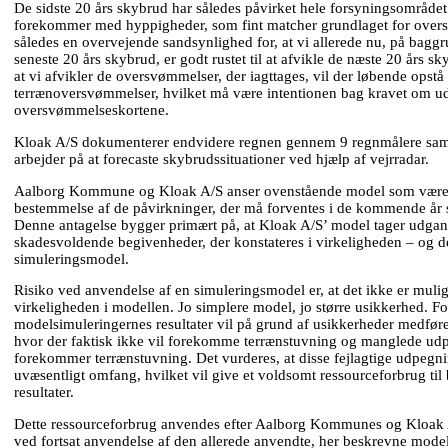
De sidste 20 års skybrud har således påvirket hele forsyningsområde
forekommer med hyppigheder, som fint matcher grundlaget for over
således en overvejende sandsynlighed for, at vi allerede nu, på bagg
seneste 20 års skybrud, er godt rustet til at afvikle de næste 20 års sk
at vi afvikler de oversvømmelser, der iagttages, vil der løbende opstå
terrænoversvømmelser, hvilket må være intentionen bag kravet om ud
oversvømmelseskortene.
Kloak A/S dokumenterer endvidere regnen gennem 9 regnmålere samt
arbejder på at forecaste skybrudssituationer ved hjælp af vejrradar.
Aalborg Kommune og Kloak A/S anser ovenstående model som væren
bestemmelse af de påvirkninger, der må forventes i de kommende år 
Denne antagelse bygger primært på, at Kloak A/S’ model tager udgan
skadesvoldende begivenheder, der konstateres i virkeligheden – og de
simuleringsmodel.
Risiko ved anvendelse af en simuleringsmodel er, at det ikke er muli
virkeligheden i modellen. Jo simplere model, jo større usikkerhed. F
modelsimuleringernes resultater vil på grund af usikkerheder medføre
hvor der faktisk ikke vil forekomme terrænstuvning og manglede udpe
forekommer terrænstuvning. Det vurderes, at disse fejlagtige udpegni
uvæsentligt omfang, hvilket vil give et voldsomt ressourceforbrug ti
resultater.
Dette ressourceforbrug anvendes efter Aalborg Kommunes og Kloak A
ved fortsat anvendelse af den allerede anvendte, her beskrevne model,