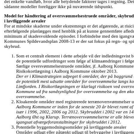
det enkelte vandløb, hvor alle betydende faktorer tages i regning. D
sådanne modeller foreligger ikke på nuværende tidspunkt.
Model for håndtering af oversvømmelsestruede områder, skybru
i lavtliggende arealer
For at mindske skaderne under ekstremregn er det afgørende, at risici 
efterfølgende planlægges med henblik på at kunne gennemføre afled
minimum af skadesvoldende episoder. I forbindelse med den igangvæ
Kommunes Spildevandsplan 2008-13 er der sat fokus på regn- og sp
skybrud.
Som et centralt element i dette arbejde vil der indledningsvist 
de potentielle udfordringer som følge af klimaændringer i følg
Særlige oversvømmelsestruede områder, jf. Aalborg Kommunes
Risikokortlægning i Aalborg Kommune oktober 2013.
Der er i Klimastrategien udpeget 6 områder, der på baggrund 
de potentielt mest udsatte områder for oversvømmelse langs 
Limfjorden. I Risikortlægningen er klarlagt risikoen ved overs
Kommune ud fra sandsynlighed for oversvømmelse og den øko
oversvømmelse.
Kloakerede områder med registrerede terrænoversvømmelser 
Aalborg Kommune er inden for de seneste 20 år blevet ramt af
især i 1996, 2002, 2006 og 2012. Skybruddet i 2002 var en 14
Aalborg Øst og Klarup. Terrænoversvømmelserne er alle blevet 
igangsat afværgeforanstaltninger for skybruddet i 2012.
Potentielle byggemodningsområder på lavtliggende arealer
Områder udlagt eller påtænkt udlagt til bebyggelse i lavtliggen