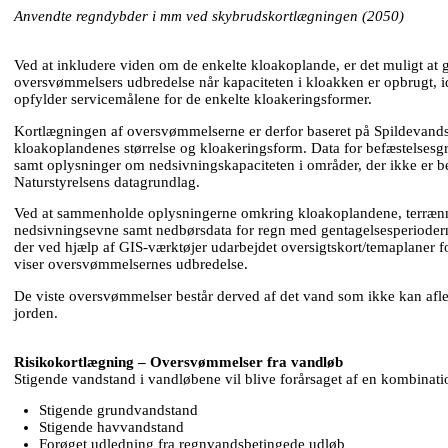
Anvendte regndybder i mm ved skybrudskortlægningen (2050)
Ved at inkludere viden om de enkelte kloakoplande, er det muligt at g
oversvømmelsers udbredelse når kapaciteten i kloakken er opbrugt, id
opfylder servicemålene for de enkelte kloakeringsformer.
Kortlægningen af oversvømmelserne er derfor baseret på Spildevand
kloakoplandenes størrelse og kloakeringsform. Data for befæstelsesg
samt oplysninger om nedsivningskapaciteten i områder, der ikke er be
Naturstyrelsens datagrundlag.
Ved at sammenholde oplysningerne omkring kloakoplandene, terræn
nedsivningsevne samt nedbørsdata for regn med gentagelsesperiodern
der ved hjælp af GIS-værktøjer udarbejdet oversigtskort/temaplaner 
viser oversvømmelsernes udbredelse.
De viste oversvømmelser består derved af det vand som ikke kan afled
jorden.
Risikokortlægning – Oversvømmelser fra vandløb
Stigende vandstand i vandløbene vil blive forårsaget af en kombinatio
Stigende grundvandstand
Stigende havvandstand
Forøget udledning fra regnvandsbetingede udløb