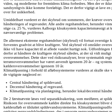
viden, og modellerne for fremtidens klima forbedres. Men der er ikke 
sandsynligvis ikke komme foreløbigt. Det er derfor vigtigt at lave en
over for usikkerhed.
Umiddelbart vurderet er det skybrud om sommeren, der kræver overvej
håndteringen af regnvandet. Alle andre regnhændelser, herunder vint
stige ca. 25 %, vurderes Aalborgs kloaksystem kapacitetsmæssigt at
nævneværdige problemer.
De allermest ekstreme regnhændelser (skybrud) vil fortsat overstige k
forventes gradvist at blive kraftigere. Ved skybrud vil områder over
ikke vil have kapacitet til at aflede vandet hurtigt nok. Udfordring
derfor at håndtere de kraftigere skybrud således, at der så vidt muligt 
oversvømmelser. Dette sker ved risikoanalyser, hvor systematisk regi
terrænoversvømmelser har været anvendt igennem 20 år – og systemati
kælderoversvømmelser igennem 10 år.
Klimatilpasning i forhold til afløbssystemerne vurderes at skulle ske v
de vigtigste nøgleord er:
Central håndtering af spildevand.
Decentral håndtering af regnvand.
Klimatilpasning via planlægning, herunder lokal/decentral håndte
De 2 førstnævnte løses ved separatkloakering, som medfører, at spil
Risikoen for oversvømmede kældre direkte fra kloaksystemet bliver 
kælderafløb er tilsluttet spildevandssystemerne. Klimatilpasningsudfo
omkring regnvandshåndteringen, der i separate regnvandssystemer no