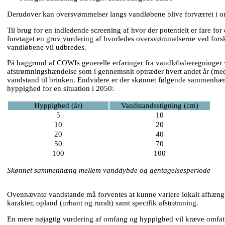
Derudover kan oversvømmelser langs vandløbene blive forværret i o
Til brug for en indledende screening af hvor der potentielt er fare fo
foretaget en grov vurdering af hvorledes oversvømmelserne ved forsk
vandløbene vil udbredes.
På baggrund af COWIs generelle erfaringer fra vandløbsberegninger 
afstrømningshændelse som i gennemsnit optræder hvert andet år (medi
vandstand til brinken. Endvidere er der skønnet følgende sammenh
hyppighed for en situation i 2050:
Hyppighed (år)
Vandstandsstigning (cm)
5
10
10
20
20
40
50
70
100
100
Skønnet sammenhæng mellem vanddybde og gentagelsesperiode
Ovennævnte vandstande må forventes at kunne variere lokalt afhængig
karakter, opland (urbant og ruralt) samt specifik afstrømning.
En mere nøjagtig vurdering af omfang og hyppighed vil kræve omfat