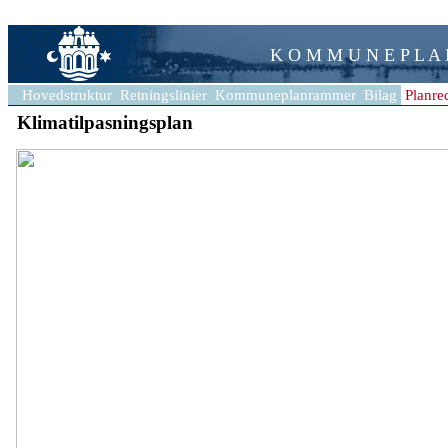
K O M M U N E P L A
Hovedstruktur
Retningslinier
Kommuneplanrammer
Bilag
Planre
Klimatilpasningsplan