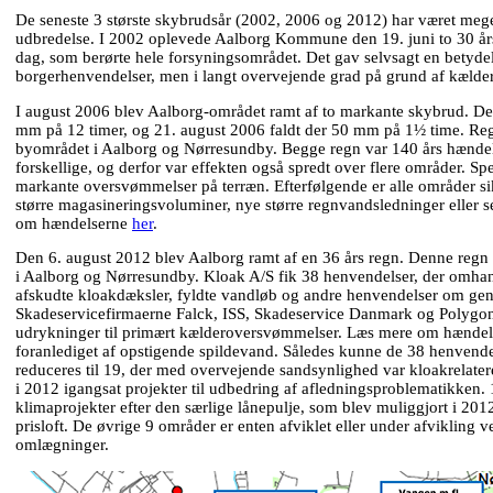
De seneste 3 største skybrudsår (2002, 2006 og 2012) har været meget 
udbredelse. I 2002 oplevede Aalborg Kommune den 19. juni to 30 å
dag, som berørte hele forsyningsområdet. Det gav selvsagt en betydel
borgerhenvendelser, men i langt overvejende grad på grund af kæld
I august 2006 blev Aalborg-området ramt af to markante skybrud. De
mm på 12 timer, og 21. august 2006 faldt der 50 mm på 1½ time. R
byområdet i Aalborg og Nørresundby. Begge regn var 140 års hændel
forskellige, og derfor var effekten også spredt over flere områder. Spe
markante oversvømmelser på terræn. Efterfølgende er alle områder sik
større magasineringsvoluminer, nye større regnvandsledninger eller 
om hændelserne
her
.
Den 6. august 2012 blev Aalborg ramt af en 36 års regn. Denne reg
i Aalborg og Nørresundby. Kloak A/S fik 38 henvendelser, der omh
afskudte kloakdæksler, fyldte vandløb og andre henvendelser om gen
Skadeservicefirmaerne Falck, ISS, Skadeservice Danmark og Polygon 
udrykninger til primært kælderoversvømmelser. Læs mere om hænde
foranlediget af opstigende spildevand. Således kunne de 38 henvendel
reduceres til 19, der med overvejende sandsynlighed var kloakrelatere
i 2012 igangsat projekter til udbedring af afledningsproblematikken. 
klimaprojekter efter den særlige lånepulje, som blev muliggjort i 20
prisloft. De øvrige 9 områder er enten afviklet eller under afvikling v
omlægninger.