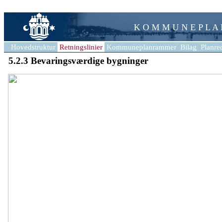
K O M M U N E P L A
Hovedstruktur
Retningslinier
Kommuneplanrammer
Bilag
Planre
5.2.3 Bevaringsværdige bygninger