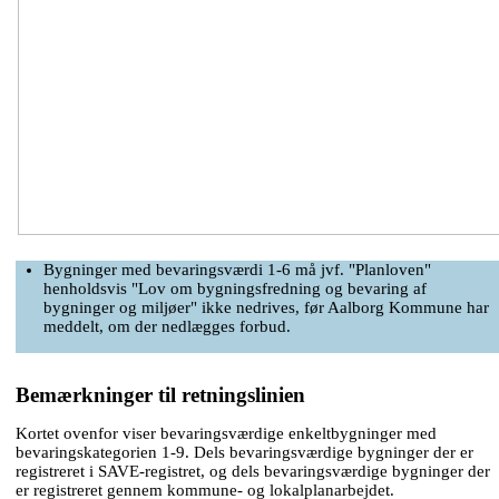
Bygninger med bevaringsværdi 1-6 må jvf. "Planloven"
henholdsvis "Lov om bygningsfredning og bevaring af
bygninger og miljøer" ikke nedrives, før Aalborg Kommune har
meddelt, om der nedlægges forbud.
Bemærkninger til retningslinien
Kortet ovenfor viser bevaringsværdige enkeltbygninger med
bevaringskategorien 1-9. Dels bevaringsværdige bygninger der er
registreret i SAVE-registret, og dels bevaringsværdige bygninger der
er registreret gennem kommune- og lokalplanarbejdet.