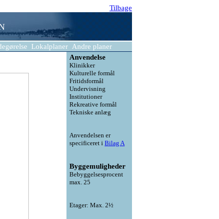
Tilbage
 N
degørelse
Lokalplaner
Andre planer
Anvendelse
Klinikker
Kulturelle formål
Fritidsformål
Undervisning
Institutioner
Rekreative formål
Tekniske anlæg
Anvendelsen er
specificeret i
Bilag A
Byggemuligheder
Bebyggelsesprocent
max. 25
Etager: Max. 2½