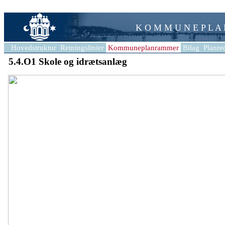
K O M M U N E P L A
Hovedstruktur
Retningslinier
Kommuneplanrammer
Bilag
Planre
5.4.O1 Skole og idrætsanlæg