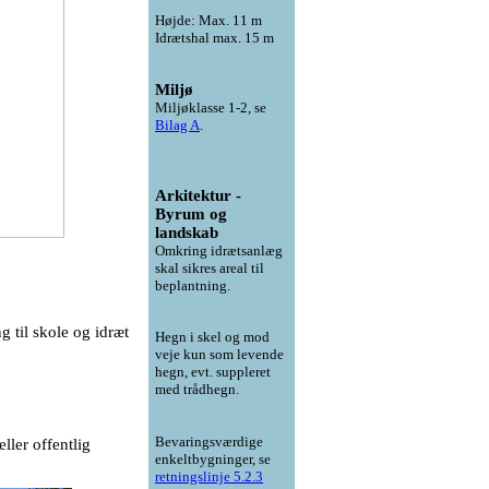
Højde: Max. 11 m
Idrætshal max. 15 m
Miljø
Miljøklasse 1-2, se
Bilag A
.
Arkitektur -
Byrum og
landskab
Omkring idrætsanlæg
skal sikres areal til
beplantning.
g til skole og idræt
Hegn i skel og mod
veje kun som levende
hegn, evt. suppleret
med trådhegn.
Bevaringsværdige
ller offentlig
enkeltbygninger, se
retningslinje 5.2.3