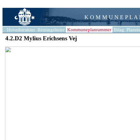
K O M M U N E P L A
Hovedstruktur
Retningslinier
Kommuneplanrammer
Bilag
Planre
4.2.D2 Mylius Erichsens Vej