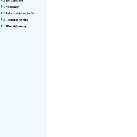
11 Det åbne land
12 Vandmiljø
13 Infrastruktur og trafik
14 Teknisk forsyning
15 Klimatilpasning