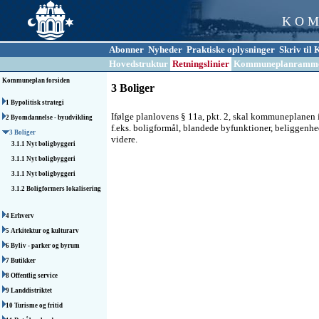
K O M
Abonner
Nyheder
Praktiske oplysninger
Skriv ti
Hovedstruktur
Retningslinier
Kommuneplanramm
Kommuneplan forsiden
3 Boliger
1 Bypolitisk strategi
Ifølge planlovens § 11a, pkt. 2, skal kommuneplanen i
2 Byomdannelse - byudvikling
f.eks. boligformål, blandede byfunktioner, beliggenhe
3 Boliger
videre.
3.1.1 Nyt boligbyggeri
3.1.1 Nyt boligbyggeri
3.1.1 Nyt boligbyggeri
3.1.2 Boligformers lokalisering
4 Erhverv
5 Arkitektur og kulturarv
6 Byliv - parker og byrum
7 Butikker
8 Offentlig service
9 Landdistriktet
10 Turisme og fritid