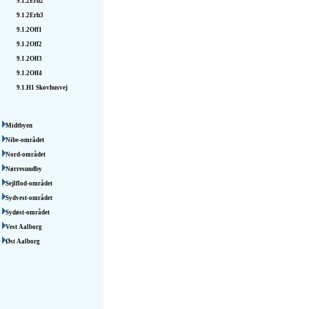
9.1.2Erh2
9.1.2Erh3
9.1.2Off1
9.1.2Off2
9.1.2Off3
9.1.2Off4
9.1.H1
Skovhusvej
Midtbyen
Nibe-området
Nord-området
Nørresundby
Sejlflod-området
Sydvest-området
Sydøst-området
Vest Aalborg
Øst Aalborg