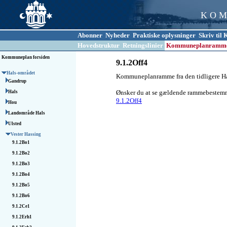
K O M
Abonner
Nyheder
Praktiske oplysninger
Skriv ti
Hovedstruktur
Retningslinier
Kommuneplanramm
Kommuneplan forsiden
9.1.2Off4
Hals-området
Kommuneplanramme fra den tidligere 
Gandrup
Ønsker du at se gældende rammebestemmel
Hals
9.1.2Off4
Hou
Landområde Hals
Ulsted
Vester Hassing
9.1.2Bo1
9.1.2Bo2
9.1.2Bo3
9.1.2Bo4
9.1.2Bo5
9.1.2Bo6
9.1.2Ce1
9.1.2Erh1