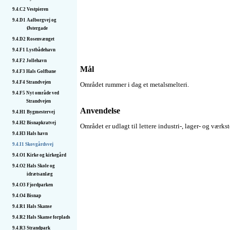
9.4.C2
Vestpieren
9.4.D1
Aalborgvej og
Østergade
9.4.D2
Rosenvænget
9.4.F1
Lystbådehavn
9.4.F2
Jollehavn
Mål
9.4.F3
Hals Golfbane
9.4.F4
Strandvejen
Området rummer i dag et metalsmelteri.
9.4.F5
Nyt område ved
Strandvejen
Anvendelse
9.4.H1
Bygmestervej
9.4.H2
Bisnapkratvej
Området er udlagt til lettere industri-, lager- og værk
9.4.H3
Hals havn
9.4.I1
Skovgårdsvej
9.4.O1
Kirke og kirkegård
9.4.O2
Hals Skole og
idrætsanlæg
9.4.O3
Fjordparken
9.4.O4
Bisnap
9.4.R1
Hals Skanse
9.4.R2
Hals Skanse forplads
9.4.R3
Strandpark