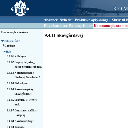
K O M
Abonner
Nyheder
Praktiske oplysninger
Skriv ti
Hovedstruktur
Retningslinier
Kommuneplanramm
Kommuneplan forsiden
9.4.I1 Skovgårdsvej
Hals-området
Gandrup
Hals
9.4.B1
Villabyen
9.4.B2
Engvej, Sølystvej,
Jacob Severins Vej m.fl.
9.4.B3
Nordmandshage,
Lindevej, Østerled m.fl.
9.4.B4
Fiskerbyen
9.4.B5
Rosenvænget og
Skovsgårdsvej
9.4.B6
Søhesten, Ulstedvej
m.fl.
9.4.B7
Omdannelse af Hals
Camping
9.4.B8
Nordmandshage
9.4.C1
Bymidte