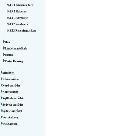
9.4.R4
Børnenes Jord
9.4.R5
Skiveren
9.4.T1
Færgeleje
9.4.T2
Vandværk
9.4.T3
Rensningsanlæg
Hou
Landområde Hals
Ulsted
Vester Hassing
Midtbyen
Nibe-området
Nord-området
Nørresundby
Sejlflod-området
Sydvest-området
Sydøst-området
Vest Aalborg
Øst Aalborg