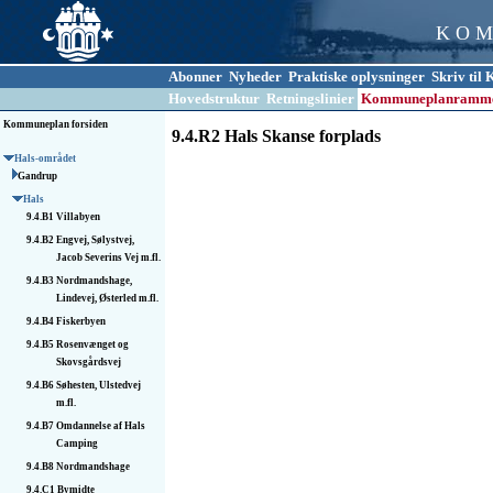
K O M
Abonner
Nyheder
Praktiske oplysninger
Skriv ti
Hovedstruktur
Retningslinier
Kommuneplanramm
Kommuneplan forsiden
9.4.R2 Hals Skanse forplads
Hals-området
Gandrup
Hals
9.4.B1
Villabyen
9.4.B2
Engvej, Sølystvej,
Jacob Severins Vej m.fl.
9.4.B3
Nordmandshage,
Lindevej, Østerled m.fl.
9.4.B4
Fiskerbyen
9.4.B5
Rosenvænget og
Skovsgårdsvej
9.4.B6
Søhesten, Ulstedvej
m.fl.
9.4.B7
Omdannelse af Hals
Camping
9.4.B8
Nordmandshage
9.4.C1
Bymidte