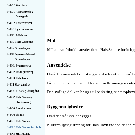
9.4.C2
Vestpieren
9.4.D1
Aalborgvej og
Østergade
9.4.D2
Rosenvænget
9.4.F1
Lystbådehavn
9.4.F2
Jollehavn
Mål
9.4.F3
Hals Golfbane
9.4.F4
Strandvejen
Målet er at friholde arealer foran Hals Skanse for beby
9.4.F5
Nyt område ved
Strandvejen
Anvendelse
9.4.H1
Bygmestervej
9.4.H2
Bisnapkratvej
Områdets anvendelse fastlægges til rekreative formål 
9.4.H3
Hals havn
På arealerne kan der afholdes kulturelle arrangementer,
9.4.I1
Skovgårdsvej
Den sydlige del kan bruges til parkering,
vinteropbev
9.4.O1
Kirke og kirkegård
9.4.O2
Hals Skole og
idrætsanlæg
Byggemuligheder
9.4.O3
Fjordparken
9.4.O4
Bisnap
Området må ikke bebygges.
9.4.R1
Hals Skanse
Kulturmiljøregistrering for Hals Havn indeholder en ræ
9.4.R2
Hals Skanse forplads
9.4.R3
Strandpark