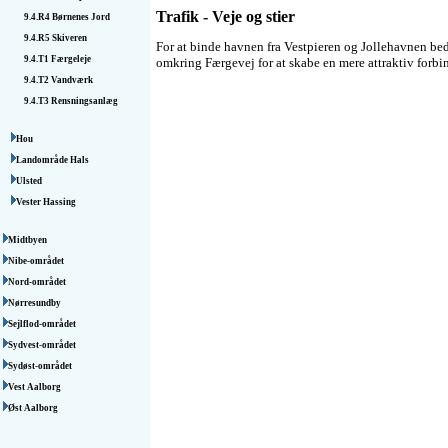
Trafik - Veje og stier
9.4.R4
Børnenes Jord
9.4.R5
Skiveren
For at binde havnen fra Vestpieren og Jollehavnen bed
9.4.T1
Færgeleje
omkring Færgevej for at skabe en mere attraktiv forbi
9.4.T2
Vandværk
9.4.T3
Rensningsanlæg
Hou
Landområde Hals
Ulsted
Vester Hassing
Midtbyen
Nibe-området
Nord-området
Nørresundby
Sejlflod-området
Sydvest-området
Sydøst-området
Vest Aalborg
Øst Aalborg