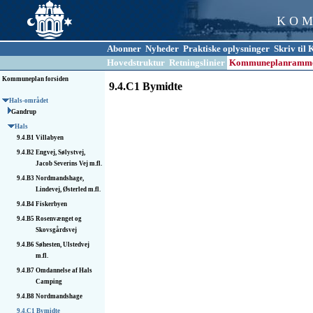
K O M
Abonner
Nyheder
Praktiske oplysninger
Skriv ti
Hovedstruktur
Retningslinier
Kommuneplanramm
Kommuneplan forsiden
9.4.C1 Bymidte
Hals-området
Gandrup
Hals
9.4.B1
Villabyen
9.4.B2
Engvej, Sølystvej,
Jacob Severins Vej m.fl.
9.4.B3
Nordmandshage,
Lindevej, Østerled m.fl.
9.4.B4
Fiskerbyen
9.4.B5
Rosenvænget og
Skovsgårdsvej
9.4.B6
Søhesten, Ulstedvej
m.fl.
9.4.B7
Omdannelse af Hals
Camping
9.4.B8
Nordmandshage
9.4.C1
Bymidte