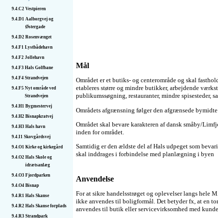
9.4.C2
Vestpieren
9.4.D1
Aalborgvej og
Østergade
9.4.D2
Rosenvænget
9.4.F1
Lystbådehavn
9.4.F2
Jollehavn
Mål
9.4.F3
Hals Golfbane
9.4.F4
Strandvejen
Området er et butiks- og centerområde og skal fasthol
etableres større og mindre butikker, arbejdende værks
9.4.F5
Nyt område ved
publikumssøgning, restauranter, mindre spisesteder, s
Strandvejen
9.4.H1
Bygmestervej
Områdets afgrænsning følger den afgrænsede bymidte f
9.4.H2
Bisnapkratvej
Området skal bevare karakteren af dansk småby/Limfjor
9.4.H3
Hals havn
inden for området.
9.4.I1
Skovgårdsvej
Samtidig er den ældste del af Hals udpeget som bevar
9.4.O1
Kirke og kirkegård
skal inddrages i forbindelse med planlægning i byen
9.4.O2
Hals Skole og
idrætsanlæg
9.4.O3
Fjordparken
Anvendelse
9.4.O4
Bisnap
For at sikre handelsstrøget og oplevelser langs hele
9.4.R1
Hals Skanse
ikke anvendes til boligformål. Det betyder fx, at en t
9.4.R2
Hals Skanse forplads
anvendes til butik eller servicevirksomhed med kund
9.4.R3
Strandpark