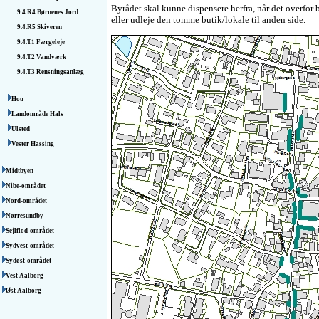
Byrådet skal kunne dispensere herfra, når det overfor
9.4.R4
Børnenes Jord
eller udleje den tomme butik/lokale til anden side.
9.4.R5
Skiveren
9.4.T1
Færgeleje
9.4.T2
Vandværk
9.4.T3
Rensningsanlæg
Hou
Landområde Hals
Ulsted
Vester Hassing
Midtbyen
Nibe-området
Nord-området
Nørresundby
Sejlflod-området
Sydvest-området
Sydøst-området
Vest Aalborg
Øst Aalborg