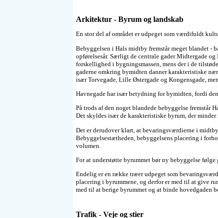
Arkitektur - Byrum og landskab
En stor del af området er udpeget som værdifuldt kult
Bebyggelsen i Hals midtby fremstår meget blandet - båd
opførelsesår. Særligt de centrale gader Midtergade og
forskellighed i bygningsmassen, mens der i de tilstød
gaderne omkring bymidten danner karakteristiske næ
især Torvegade, Lille Østergade og Kongensgade, me
Havnegade har især betydning for bymidten, fordi den 
På trods af den noget blandede bebyggelse fremstår Hal
Det skyldes især de karakteristiske byrum, der minde
Det er derudover klart, at bevaringsværdierne i midtby
Bebyggelsestætheden, bebyggelsens placering i forhol
volumen.
For at understøtte byrummet bør ny bebyggelse følge 
Endelig er en række træer udpeget som bevaringsværdig
placering i byrummene, og derfor er med til at give r
med til at berige byrummet og at binde hovedgaden 
Trafik - Veje og stier