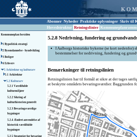
K O M
Abonner
Nyheder
Praktiske oplysninger
Skriv ti
Hovedstruktur
Retningslinier
Kommuneplanramm
Kommuneplan forsiden
5.2.8 Nedrivning, fundering og grundvand
1 Bypolitisk strategi
I Aalborgs historiske bykerne (se kort nedenfor
2 Byomdannelse - byudvikling
bestemmelser for nedrivning, fundering og grun
3 Boliger
4 Erhverv
Bemærkninger til retningslinien
5 Arkitektur og kulturarv
5.1 Arkitektur
Retningslinien har til formål at sikre at der tages s
5.2 Kulturarv
at beskytte områdets bevaringsværdier. Baggrunden fo
5.2.1 Værdifulde
kulturmiljøer
5.2.2 Sikring af
kulturhistorien generelt
5.2.3 Bevaringsværdige
bygninger
5.2.4 Ændret anvendelse af
historisk værdifulde
bygninger
5.2.5 Strategier for bevaring