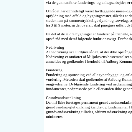
via de gennemførte funderings- og anlægsarbejder, er 
Området har oprindeligt været lavtliggende mose- og e
opfyldning med affald og bygningsrester, således at de 
støder man på sammentrykkelige dynd- og tørvelag, som
fra 3 til 9 meter, så der overalt skal påregnes udført 
En del af de ældre bygninger er funderet på træpæle, 
opstå råd med deraf følgende funktionssvigt. Derfor 
Nedrivning
Al nedrivning skal udføres sådan, at der ikke opstår
Nedrivning er omfattet af Miljølovens bestemmelser s
anmeldes og godkendes i henhold til Aalborg Kommune
Fundering
Fundering og spunsning ved alle typer bygge- og anl
vurdering. Metoden skal godkendes af Aalborg Kommun
omgivelserne. Dybtgående fundering ved nedramning af
fundamenter, nedpressede pæle eller anden ikke gene
Grundvandssænkning
Der må ikke foretages permanent grundvandssænkning 
grundvandsspejlet omkring kældre og fundamenter. I 
grundvandssænkning tillades, såfremt udstrækning og t
minimeres.