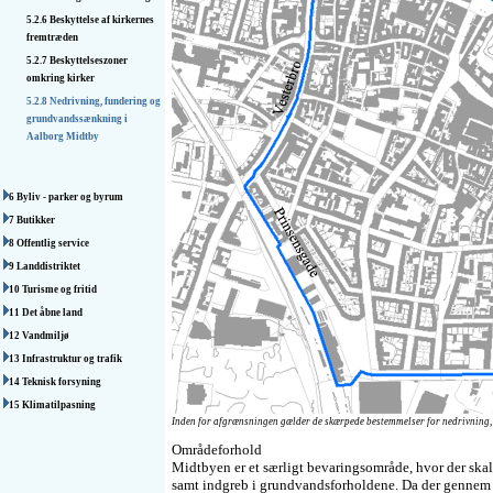
5.2.6 Beskyttelse af kirkernes
fremtræden
5.2.7 Beskyttelseszoner
omkring kirker
5.2.8 Nedrivning, fundering og
grundvandssænkning i
Aalborg Midtby
6 Byliv - parker og byrum
7 Butikker
8 Offentlig service
9 Landdistriktet
10 Turisme og fritid
11 Det åbne land
12 Vandmiljø
13 Infrastruktur og trafik
14 Teknisk forsyning
15 Klimatilpasning
Inden for afgrænsningen gælder de skærpede bestemmelser for nedrivning
Områdeforhold
Midtbyen er et særligt bevaringsområde, hvor der skal
samt indgreb i grundvandsforholdene. Da der gennem t