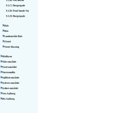
9.2.B5
Ved Søerne
9.2.C1
Borgergade
9.2.D1
Poul Smeds Vej
9.2.O1
Borgergade
Hals
Hou
Landområde Hals
Ulsted
Vester Hassing
Midtbyen
Nibe-området
Nord-området
Nørresundby
Sejlflod-området
Sydvest-området
Sydøst-området
Vest Aalborg
Øst Aalborg