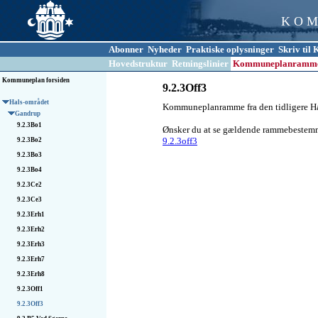
K O M
Abonner
Nyheder
Praktiske oplysninger
Skriv ti
Hovedstruktur
Retningslinier
Kommuneplanramm
Kommuneplan forsiden
9.2.3Off3
Hals-området
Kommuneplanramme fra den tidligere 
Gandrup
9.2.3Bo1
Ønsker du at se gældende rammebestemmel
9.2.3off3
9.2.3Bo2
9.2.3Bo3
9.2.3Bo4
9.2.3Ce2
9.2.3Ce3
9.2.3Erh1
9.2.3Erh2
9.2.3Erh3
9.2.3Erh7
9.2.3Erh8
9.2.3Off1
9.2.3Off3