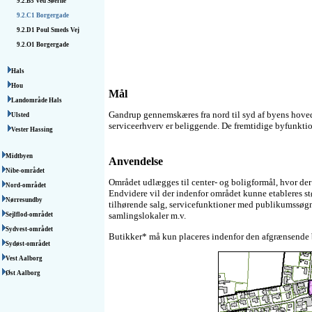
9.2.B5
Ved Søerne
9.2.C1
Borgergade
9.2.D1
Poul Smeds Vej
9.2.O1
Borgergade
Hals
Hou
Mål
Landområde Hals
Gandrup gennemskæres fra nord til syd af byens hove
Ulsted
serviceerhverv er beliggende. De fremtidige byfunktion
Vester Hassing
Midtbyen
Anvendelse
Nibe-området
Området udlægges til center- og boligformål, hvor de
Nord-området
Endvidere vil der indenfor området kunne etableres s
Nørresundby
tilhørende salg, servicefunktioner med publikumssøgni
samlingslokaler m.v.
Sejlflod-området
Sydvest-området
Butikker* må kun placeres indenfor den afgrænsende by
Sydøst-området
Vest Aalborg
Øst Aalborg