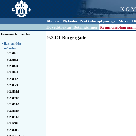
K O M
Abonner
Nyheder
Praktiske oplysninger
Skriv ti
Hovedstruktur
Retningslinier
Kommuneplanramm
Kommuneplan forsiden
9.2.C1 Borgergade
Hals-området
Gandrup
9.2.3Bo1
9.2.3Bo2
9.2.3Bo3
9.2.3Bo4
9.2.3Ce2
9.2.3Ce3
9.2.3Erh1
9.2.3Erh2
9.2.3Erh3
9.2.3Erh7
9.2.3Erh8
9.2.3Off1
9.2.3Off3