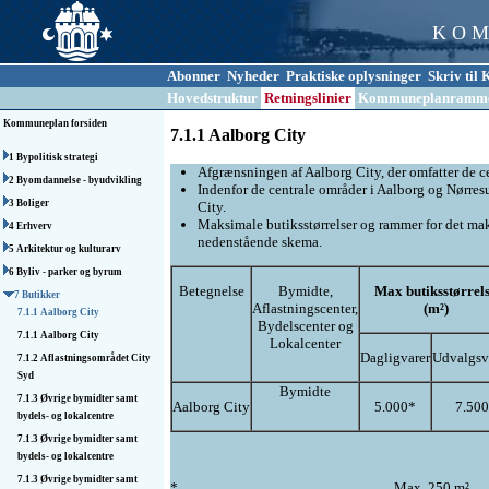
K O M
Abonner
Nyheder
Praktiske oplysninger
Skriv ti
Hovedstruktur
Retningslinier
Kommuneplanramm
Kommuneplan forsiden
7.1.1 Aalborg City
1 Bypolitisk strategi
Afgrænsningen af Aalborg City, der omfatter de c
2 Byomdannelse - byudvikling
Indenfor de centrale områder i Aalborg og Nørre
3 Boliger
City.
Maksimale butiksstørrelser og rammer for det maks
4 Erhverv
nedenstående skema.
5 Arkitektur og kulturarv
6 Byliv - parker og byrum
Betegnelse
Bymidte,
Max butiksstørrel
7 Butikker
Aflastningscenter,
(m²)
7.1.1 Aalborg City
Bydelscenter og
7.1.1 Aalborg City
Lokalcenter
Dagligvarer
Udvalgsv
7.1.2 Aflastnings­området City
Syd
Bymidte
7.1.3 Øvrige bymidter samt
Aalborg City
5.000*
7.500
bydels- og lokalcentre
7.1.3 Øvrige bymidter samt
bydels- og lokalcentre
7.1.3 Øvrige bymidter samt
*
Max. 250 m²