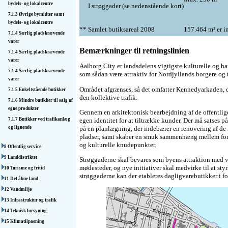
bydels- og lokalcentre
I strøggader (se nedenstående kort)
7.1.3 Øvrige bymidter samt
bydels- og lokalcentre
**
Samlet butiksareal 2008
157.464 m² er in
7.1.4 Særlig pladskrævende
varer
Bemærkninger til retningslinien
7.1.4 Særlig pladskrævende
varer
Aalborg City er landsdelens vigtigste kulturelle og h
7.1.4 Særlig pladskrævende
som sådan være attraktiv for Nordjyllands borgere og t
varer
Området afgrænses, så det omfatter Kennedyarkaden, d
7.1.5 Enkeltstående butikker
den kollektive trafik.
7.1.6 Mindre butikker til salg af
egne produkter
Gennem en arkitektonisk bearbejdning af de offentlig
egen identitet for at tiltrække kunder. Der må satses 
7.1.7 Butikker ved trafikanlæg
på en planlægning, der indebærer en renovering af de
og lignende
pladser, samt skaber en smuk sammenhæng mellem forr
og kulturelle knudepunkter.
8 Offentlig service
9 Landdistriktet
Strøggaderne skal bevares som byens attraktion med v
mødesteder, og nye initiativer skal medvirke til at sty
10 Turisme og fritid
strøggaderne kan der etableres dagligvarebutikker i fo
11 Det åbne land
12 Vandmiljø
13 Infrastruktur og trafik
14 Teknisk forsyning
15 Klimatilpasning