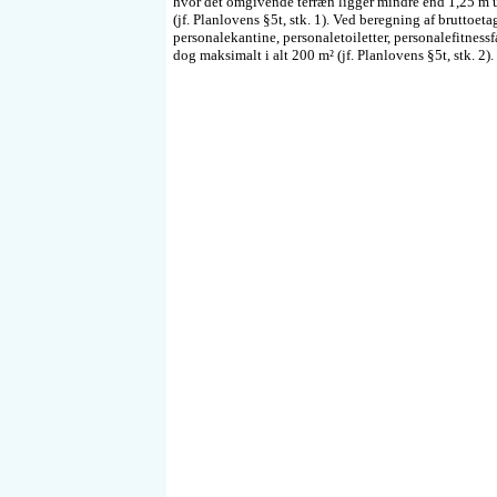
hvor det omgivende terræn ligger mindre end 1,25 m 
(jf. Planlovens §5t, stk. 1). Ved beregning af bruttoetag
personalekantine, personaletoiletter, personalefitness
dog maksimalt i alt 200 m² (jf. Planlovens §5t, stk. 2).