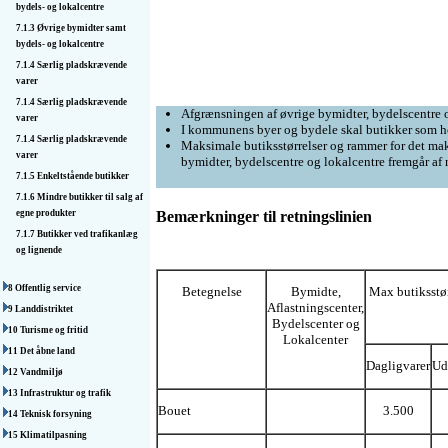
bydels- og lokalcentre
7.1.3 Øvrige bymidter samt
bydels- og lokalcentre
7.1.4 Særlig pladskrævende
varer
7.1.4 Særlig pladskrævende
Afgrænsningen af øvrige bymidter, bydelscentre o
varer
I kommunens byer og bydele skal butikker som ho
7.1.4 Særlig pladskrævende
Maksimale butiksstørrelser og rammer for det mak
varer
bymidter, bydelscentre og lokalcentre fremgår af
7.1.5 Enkeltstående butikker
7.1.6 Mindre butikker til salg af
egne produkter
Bemærkninger til retningslinien
7.1.7 Butikker ved trafikanlæg
og lignende
8 Offentlig service
Betegnelse
Bymidte,
Max butiksstør
Aflastningscenter,
9 Landdistriktet
Bydelscenter og
10 Turisme og fritid
Lokalcenter
11 Det åbne land
Dagligvarer
Ud
12 Vandmiljø
13 Infrastruktur og trafik
Bouet
3.500
14 Teknisk forsyning
15 Klimatilpasning