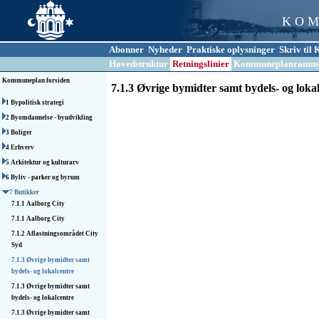
K O M
Abonner
Nyheder
Praktiske oplysninger
Skriv ti
Hovedstruktur
Retningslinier
Kommuneplanramm
Kommuneplan forsiden
7.1.3 Øvrige bymidter samt bydels- og loka
1 Bypolitisk strategi
2 Byomdannelse - byudvikling
3 Boliger
4 Erhverv
5 Arkitektur og kulturarv
6 Byliv - parker og byrum
7 Butikker
7.1.1 Aalborg City
7.1.1 Aalborg City
7.1.2 Aflastnings­området City
Syd
7.1.3 Øvrige bymidter samt
bydels- og lokalcentre
7.1.3 Øvrige bymidter samt
bydels- og lokalcentre
7.1.3 Øvrige bymidter samt