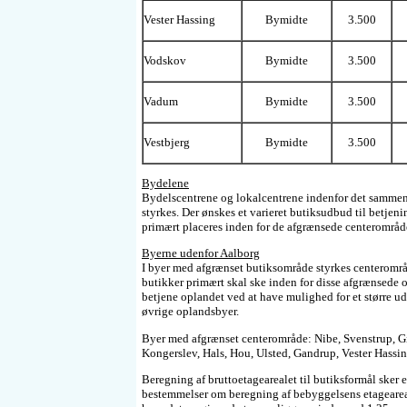
Vester Hassing
Bymidte
3.500
Vodskov
Bymidte
3.500
Vadum
Bymidte
3.500
Vestbjerg
Bymidte
3.500
Bydelene
Bydelscentrene og lokalcentrene indenfor det samm
styrkes. Der ønskes et varieret butiksudbud til betjen
primært placeres inden for de afgrænsede centerområde
Byerne udenfor Aalborg
I byer med afgrænset butiksområde styrkes centerområ
butikker primært skal ske inden for disse afgrænsede 
betjene oplandet ved at have mulighed for et større ud
øvrige oplandsbyer.
Byer med afgrænset centerområde: Nibe, Svenstrup, Gi
Kongerslev, Hals, Hou, Ulsted, Gandrup, Vester Hassi
Beregning af bruttoetagearealet til butiksformål sker
bestemmelser om beregning af bebyggelsens etageareal