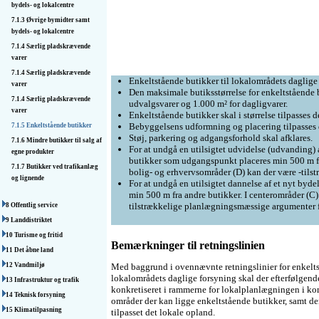
bydels- og lokalcentre
7.1.3 Øvrige bymidter samt
bydels- og lokalcentre
7.1.4 Særlig pladskrævende
varer
7.1.4 Særlig pladskrævende
Enkeltstående butikker til lokalområdets daglige
varer
Den maksimale butiksstørrelse for enkeltstående bu
7.1.4 Særlig pladskrævende
udvalgsvarer og 1.000 m² for dagligvarer.
varer
Enkeltstående butikker skal i størrelse tilpasses d
Bebyggelsens udformning og placering tilpasses 
7.1.5 Enkeltstående butikker
Støj, parkering og adgangsforhold skal afklares.
7.1.6 Mindre butikker til salg af
For at undgå en utilsigtet udvidelse (udvanding) 
egne produkter
butikker som udgangspunkt placeres min 500 m fra
7.1.7 Butikker ved trafikanlæg
bolig- og erhvervsområder (D) kan der være -tils
og lignende
For at undgå en utilsigtet dannelse af et nyt byd
min 500 m fra andre butikker. I centerområder (C)
tilstrækkelige planlægningsmæssige argumenter fo
8 Offentlig service
9 Landdistriktet
10 Turisme og fritid
Bemærkninger til retningslinien
11 Det åbne land
12 Vandmiljø
Med baggrund i ovennævnte retningslinier for enkelts
lokalområdets daglige forsyning skal der efterfølgend
13 Infrastruktur og trafik
konkretiseret i rammerne for lokalplanlægningen i k
14 Teknisk forsyning
områder der kan ligge enkeltstående butikker, samt d
15 Klimatilpasning
tilpasset det lokale opland.