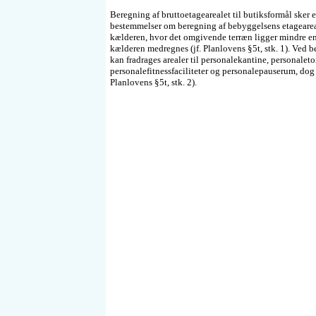
Beregning af bruttoetagearealet til butiksformål sker
bestemmelser om beregning af bebyggelsens etageareal
kælderen, hvor det omgivende terræn ligger mindre en
kælderen medregnes (jf. Planlovens §5t, stk. 1). Ved b
kan fradrages arealer til personalekantine, personaletoi
personalefitnessfaciliteter og personalepauserum, dog 
Planlovens §5t, stk. 2).