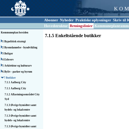
K O M
Abonner
Nyheder
Praktiske oplysninger
Skriv ti
Hovedstruktur
Retningslinier
Kommuneplanramm
Kommuneplan forsiden
7.1.5 Enkeltstående butikker
1 Bypolitisk strategi
2 Byomdannelse - byudvikling
3 Boliger
4 Erhverv
5 Arkitektur og kulturarv
6 Byliv - parker og byrum
7 Butikker
7.1.1 Aalborg City
7.1.1 Aalborg City
7.1.2 Aflastnings­området City
Syd
7.1.3 Øvrige bymidter samt
bydels- og lokalcentre
7.1.3 Øvrige bymidter samt
bydels- og lokalcentre
7.1.3 Øvrige bymidter samt