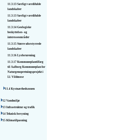
11.3.13 Særligt værdifulde
landskaber
11.3.13 Særligt værdifulde
landskaber
11.3.14 Geologiske
beskyttelses- og
interesseområder
11.3.15 Større uforstyrrede
landskaber
11.3.16 Lysforurening
11.3.17 Kommuneplantillæg
til Aalborg Kommuneplan for
Naturgenopretnings­projekt i
Ll. Vildmose
11.4 Kystnærhedszonen
12 Vandmiljø
13 Infrastruktur og trafik
14 Teknisk forsyning
15 Klimatilpasning