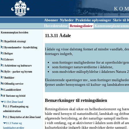
K O M
Abonner
Nyheder
Praktiske oplysninger
Skriv ti
Hovedstruktur
Retningslinier
Kommuneplanramm
Kommuneplan forsiden
11.3.11 Ådale
1 Bypolitisk strategi
2 Byomdannelse - byudvikling
I ådale og visse dalstrøg formet af mindre vandløb, 
foretages indgreb,
3 Boliger
4 Erhverv
som forringer mulighederne for at opretholde/gen
5 Arkitektur og kulturarv
som forringer naturværdierne i ådalene,
som modvirker målopfyldelse i ådalenes Natura 
6 Byliv - parker og byrum
7 Butikker
Eksisterende spærringer mv., som forringer mulighedern
fjernet under hensyntagen til kultur- og landskabsværd
8 Offentlig service
9 Landdistriktet
10 Turisme og fritid
Bemærkninger til retningslinien
11 Det åbne land
11.1 Planlægning og
Retningslinien skal sikre en helhedsorienteret og bær
administration
både med hensyn til naturindhold, landskab og driftsm
11.2 Benyttelse af det åbne land
afgørende betydning, at det naturlige samspil mellem
i vidt omfang, og at aktiviteter i ådalen som drift af a
11.3 Natur og
kulturtekniske indgreb ikke modvirker dette samspil.
landskabsværdier