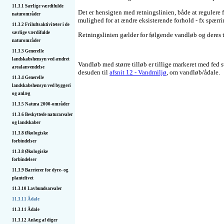
11.3.1 Særlige værdifulde
Det er hensigten med retningslinien, både at regulere 
naturområder
mulighed for at ændre eksisterende forhold - fx spærri
11.3.2 Friluftsaktiviteter i de
særlige værdifulde
Retningslinien gælder for følgende vandløb og deres t
naturområder
11.3.3 Generelle
landskabshensyn ved ændret
Vandløb med større tilløb er tillige markeret med fed s
arealanvendelse
desuden til
afsnit 12 - Vandmiljø
, om vandløb/ådale.
11.3.4 Generelle
landskabshensyn ved byggeri
og anlæg
11.3.5 Natura 2000-områder
11.3.6 Beskyttede naturarealer
og landskaber
11.3.8 Økologiske
forbindelser
11.3.8 Økologiske
forbindelser
11.3.9 Barrierer for dyre- og
plantelivet
11.3.10 Lavbundsarealer
11.3.11 Ådale
11.3.11 Ådale
11.3.12 Anlæg af diger