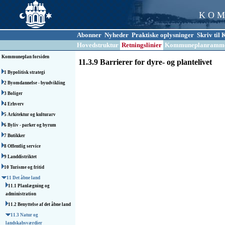
K O M
Abonner
Nyheder
Praktiske oplysninger
Skriv ti
Hovedstruktur
Retningslinier
Kommuneplanramm
Kommuneplan forsiden
11.3.9 Barrierer for dyre- og plantelivet
1 Bypolitisk strategi
2 Byomdannelse - byudvikling
3 Boliger
4 Erhverv
5 Arkitektur og kulturarv
6 Byliv - parker og byrum
7 Butikker
8 Offentlig service
9 Landdistriktet
10 Turisme og fritid
11 Det åbne land
11.1 Planlægning og
administration
11.2 Benyttelse af det åbne land
11.3 Natur og
landskabsværdier