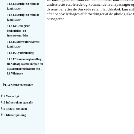
understøtte etablerede og kommende faunapassager og l
11.3.13 Særligt værdifulde
dyrene benytter de ønskede ruter i landskabet, kan an
landskaber
efter behov ledsages af forbedringer af de økologiske f
11.3.13 Særligt værdifulde
passagerne.
landskaber
11.3.14 Geologiske
beskyttelses- og
interesseområder
11.3.15 Større uforstyrrede
landskaber
11.3.16 Lysforurening
11.3.17 Kommuneplantillæg
til Aalborg Kommuneplan for
Naturgenopretnings­projekt i
Ll. Vildmose
11.4 Kystnærhedszonen
12 Vandmiljø
13 Infrastruktur og trafik
14 Teknisk forsyning
15 Klimatilpasning