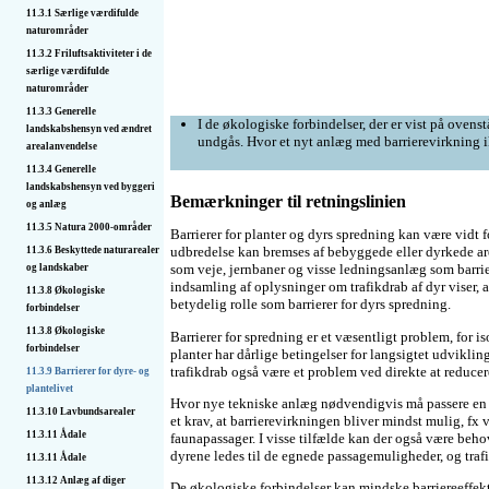
11.3.1 Særlige værdifulde
naturområder
11.3.2 Friluftsaktiviteter i de
særlige værdifulde
naturområder
11.3.3 Generelle
I de økologiske forbindelser, der er vist på ovenst
landskabshensyn ved ændret
undgås. Hvor et nyt anlæg med barrierevirkning i
arealanvendelse
11.3.4 Generelle
landskabshensyn ved byggeri
Bemærkninger til retningslinien
og anlæg
11.3.5 Natura 2000-områder
Barrierer for planter og dyrs spredning kan være vidt 
udbredelse kan bremses af bebyggede eller dyrkede are
11.3.6 Beskyttede naturarealer
som veje, jernbaner og visse ledningsanlæg som barrie
og landskaber
indsamling af oplysninger om trafikdrab af dyr viser, a
11.3.8 Økologiske
betydelig rolle som barrierer for dyrs spredning.
forbindelser
11.3.8 Økologiske
Barrierer for spredning er et væsentligt problem, for i
forbindelser
planter har dårlige betingelser for langsigtet udviklin
trafikdrab også være et problem ved direkte at reduce
11.3.9 Barrierer for dyre- og
plantelivet
Hvor nye tekniske anlæg nødvendigvis må passere en ø
11.3.10 Lavbundsarealer
et krav, at barrierevirkningen bliver mindst mulig, fx v
11.3.11 Ådale
faunapassager. I visse tilfælde kan der også være beho
dyrene ledes til de egnede passagemuligheder, og traf
11.3.11 Ådale
11.3.12 Anlæg af diger
De økologiske forbindelser kan mindske barriereeffek