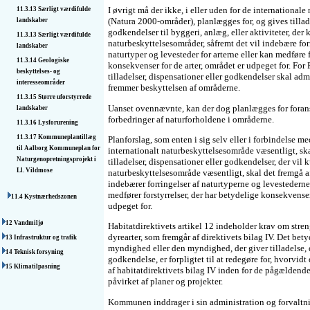
I øvrigt må der ikke, i eller uden for de international
11.3.13 Særligt værdifulde
(Natura 2000-områder), planlægges for, og gives tillad
landskaber
godkendelser til byggeri, anlæg, eller aktiviteter, der
11.3.13 Særligt værdifulde
naturbeskyttelsesområder, såfremt det vil indebære for
landskaber
naturtyper og levesteder for arterne eller kan medføre f
11.3.14 Geologiske
konsekvenser for de arter, området er udpeget for. For
beskyttelses- og
tilladelser, dispensationer eller godkendelser skal ad
interesseområder
fremmer beskyttelsen af områderne.
11.3.15 Større uforstyrrede
Uanset ovennævnte, kan der dog planlægges for forans
landskaber
forbedringer af naturforholdene i områderne.
11.3.16 Lysforurening
11.3.17 Kommuneplantillæg
Planforslag, som enten i sig selv eller i forbindelse m
til Aalborg Kommuneplan for
internationalt naturbeskyttelsesområde væsentligt, s
Naturgenopretnings­projekt i
tilladelser, dispensationer eller godkendelser, der vil 
Ll. Vildmose
naturbeskyttelsesområde væsentligt, skal det fremgå af
indebærer forringelser af naturtyperne og levestederne 
medfører forstyrrelser, der har betydelige konsekvenser
11.4 Kystnærhedszonen
udpeget for.
12 Vandmiljø
Habitatdirektivets artikel 12 indeholder krav om stren
dyrearter, som fremgår af direktivets bilag IV. Det be
13 Infrastruktur og trafik
myndighed eller den myndighed, der giver tilladelse, 
14 Teknisk forsyning
godkendelse, er forpligtet til at redegøre for, hvorvid
15 Klimatilpasning
af habitatdirektivets bilag IV inden for de pågældend
påvirket af planer og projekter.
Kommunen inddrager i sin administration og forvaltning