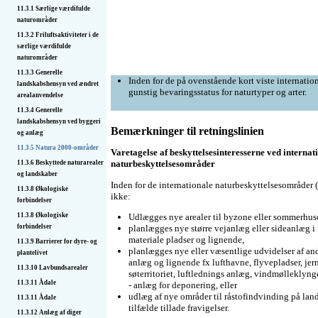
11.3.1 Særlige værdifulde
naturområder
11.3.2 Friluftsaktiviteter i de
særlige værdifulde
naturområder
11.3.3 Generelle
Inden for de på ovenstående kort viste internat
landskabshensyn ved ændret
gunstig bevaringsstatus for naturtyper og arter.
arealanvendelse
11.3.4 Generelle
landskabshensyn ved byggeri
Bemærkninger til retningslinien
og anlæg
11.3.5 Natura 2000-områder
Varetagelse af beskyttelsesinteresserne ved internat
naturbeskyttelsesområder
11.3.6 Beskyttede naturarealer
og landskaber
Inden for de internationale naturbeskyttelsesområder
11.3.8 Økologiske
ikke:
forbindelser
Udlægges nye arealer til byzone eller sommerhus
11.3.8 Økologiske
planlægges nye større vejanlæg eller sideanlæg i f
forbindelser
materiale pladser og lignende,
11.3.9 Barrierer for dyre- og
planlægges nye eller væsentlige udvidelser af an
plantelivet
anlæg og lignende fx lufthavne, flyvepladser, je
11.3.10 Lavbundsarealer
søterritoriet, luftlednings anlæg, vindmølleklynge
11.3.11 Ådale
- anlæg for deponering, eller
udlæg af nye områder til råstofindvinding på land
11.3.11 Ådale
tilfælde tillade fravigelser.
11.3.12 Anlæg af diger