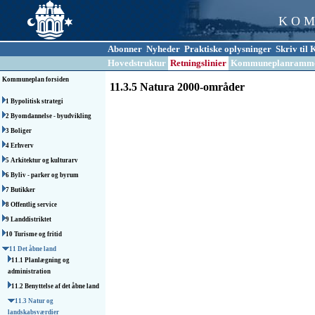
K O M
Abonner
Nyheder
Praktiske oplysninger
Skriv ti
Hovedstruktur
Retningslinier
Kommuneplanramm
Kommuneplan forsiden
11.3.5 Natura 2000-områder
1 Bypolitisk strategi
2 Byomdannelse - byudvikling
3 Boliger
4 Erhverv
5 Arkitektur og kulturarv
6 Byliv - parker og byrum
7 Butikker
8 Offentlig service
9 Landdistriktet
10 Turisme og fritid
11 Det åbne land
11.1 Planlægning og
administration
11.2 Benyttelse af det åbne land
11.3 Natur og
landskabsværdier