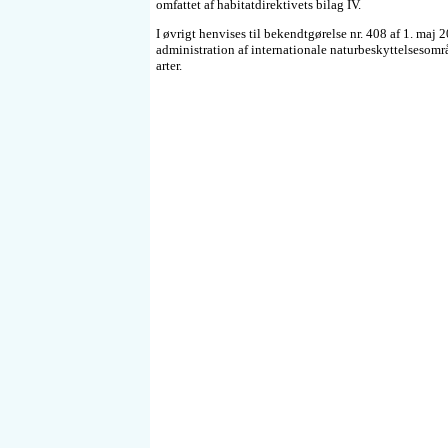
omfattet af habitatdirektivets bilag IV.
I øvrigt henvises til bekendtgørelse nr. 408 af 1. ma
administration af internationale naturbeskyttelsesområ
arter.