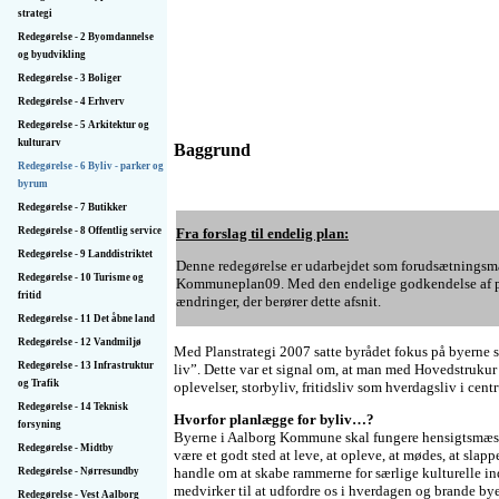
strategi
Redegørelse - 2 Byomdannelse
og byudvikling
Redegørelse - 3 Boliger
Redegørelse - 4 Erhverv
Redegørelse - 5 Arkitektur og
kulturarv
Baggrund
Redegørelse - 6 Byliv - parker og
byrum
Redegørelse - 7 Butikker
Fra forslag til endelig plan:
Redegørelse - 8 Offentlig service
Redegørelse - 9 Land­distriktet
Denne redegørelse er udarbejdet som forudsætningsmate
Redegørelse - 10 Turisme og
Kommuneplan09. Med den endelige godkendelse af pla
fritid
ændringer, der berører dette afsnit.
Redegørelse - 11 Det åbne land
Redegørelse - 12 Vandmiljø
Med Planstrategi 2007 satte byrådet fokus på byern
Redegørelse - 13 Infrastruktur
liv”. Dette var et signal om, at man med Hovedstrukur
og Trafik
oplevelser, storbyliv, fritidsliv som hverdagsliv i cen
Redegørelse - 14 Teknisk
Hvorfor planlægge for byliv…?
forsyning
Byerne i Aalborg Kommune skal fungere hensigtsmæss
Redegørelse - Midtby
være et godt sted at leve, at opleve, at mødes, at slapp
handle om at skabe rammerne for særlige kulturelle in
Redegørelse - Nørresundby
medvirker til at udfordre os i hverdagen og brande b
Redegørelse - Vest Aalborg