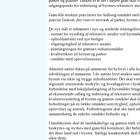
parker og pladser. Tanken er at det i højere grad skal v
udgangspunkt for indretning af byernes rekreative mu
Grøn-blå struktur præciseres for Aalborg-området med 
præcist Giskort, der viser et netværk af parker, byrum 
De nye mål er udmøntet i nye og ændrede retningslinie
- normer for nyudlæg af rekreative arealer ved byom
- opholdsarealer ved nye boliger
- tilgængelighed af rekreative arealer
- planlægningen for grønnes indsatsområder
- kvalitetskrav til byrum og parker
- områder med oplevelseszoner
Afsnittet sætter fokus på rammerne for bylivet i alle
udviklingen af rammerne. I de største byer ønskes 
byrum via sikre og trygge stiforbindelser. Der skal væ
regionalt orienterede storbyliv og hverdagslivet i byde
forbindelse med lokalplanlægning af byområder bruges 
af eksisterende udlæg og indretning af rekreative are
kvalitetsvurdering af byrum og grønne områder skal d
forbedringer på en række områder som tryghed, ophold
oplevelser og æstetik. Forbedringerne skal ske med u
sammenhæng de enkelte områder befinder sig i.
I landsbyerne skal de landskabelige og grønne træk v
beskyttes og styrkes med grøn/blå korridorer, der forb
det åbne land ind i byerne. Særlige karaktertræk skal 
sikre dette.