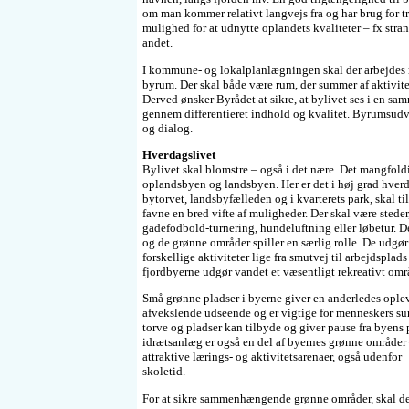
om man kommer relativt langvejs fra og har brug for t
mulighed for at udnytte oplandets kvaliteter – fx str
andet.
I kommune- og lokalplanlægningen skal der arbejdes m
byrum. Der skal både være rum, der summer af aktivitet
Derved ønsker Byrådet at sikre, at bylivet ses i en s
gennem differentieret indhold og kvalitet. Byrumsudvi
og dialog.
Hverdagslivet
Bylivet skal blomstre – også i det nære. Det mangfoldig
oplandsbyen og landsbyen. Her er det i høj grad hverd
bytorvet, landsbyfælleden og i kvarterets park, skal t
favne en bred vifte af muligheder. Der skal være steder
gadefodbold-turnering, hundeluftning eller løbetur. D
og de grønne områder spiller en særlig rolle. De udgør
forskellige aktiviteter lige fra smutvej til arbejdspl
fjordbyerne udgør vandet et væsentligt rekreativt omr
Små grønne pladser i byerne giver en anderledes opleve
afvekslende udseende og er vigtige for menneskers su
torve og pladser kan tilbyde og giver pause fra byens 
idrætsanlæg er også en del af byernes grønne områder
attraktive lærings- og aktivitetsarenaer, også udenfor
skoletid.
For at sikre sammenhængende grønne områder, skal der f