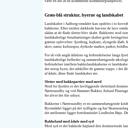
være en del af en kommende kommuneplanproces.
Grøn-blå struktur, byerne og landskabet
Landskabet i Aalborg-området kan opdeles i to hovedt
bakkerne. Efter istiden dækkede havene de lave områ
sådan at de flade sletter blev skabt. Bakkerne stod som
landskabelige forudsætninger skaber gode betingelser
grønne oplevelser: fjordeng, kajkant, slyngede åløb, 
skov, natur, kulturspor, dyrkede marker, parker, boldba
For så vidt angår ådalene og forbindelserne langs fjo
landskabelige helheder og sammenhængende økologis
forbindelser imellem bakkelandskaberne er landskabeli
det netop byen, der adskiller de grønne toppe, i det å
af ådale, åbne flade landskaber mv.
Sletter med bakkepartier mod nord
Nord for fjorden er det lavtliggende sletteland domin
Nørresundby og ved Hammer Bakker, Aslund Plantage
for alvor det frie udsyn.
Bakkerne i Nørresundby er en sammenhængende kridt
Byområdet ligger på det sydligste og har Skanseanlæg
det mellemste ligger fortidsmindet Lindholm Høje. De
Bakkeland med ådale mod syd
Mod syd er det bakkede højland den dominerende lan