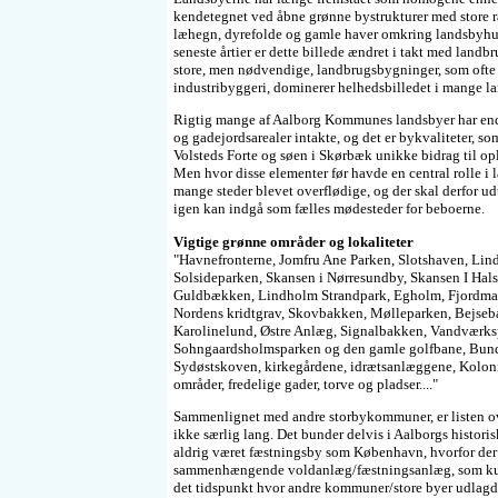
kendetegnet ved åbne grønne bystrukturer med store r
læhegn, dyrefolde og gamle haver omkring landsbyhu
seneste årtier er dette billede ændret i takt med landbr
store, men nødvendige, landbrugsbygninger, som ofte
industribyggeri, dominerer helhedsbilledet i mange la
Rigtig mange af Aalborg Kommunes landsbyer har end
og gadejordsarealer intakte, og det er bykvaliteter, s
Volsteds Forte og søen i Skørbæk unikke bidrag til op
Men hvor disse elementer før havde en central rolle i l
mange steder blevet overflødige, og der skal derfor 
igen kan indgå som fælles mødesteder for beboerne.
Vigtige grønne områder og lokaliteter
"Havnefronterne, Jomfru Ane Parken, Slotshaven, Lin
Solsideparken, Skansen i Nørresundby, Skansen I Ha
Guldbækken, Lindholm Strandpark, Egholm, Fjordmar
Nordens kridtgrav, Skovbakken, Mølleparken, Bejseb
Karolinelund, Østre Anlæg, Signalbakken, Vandværks
Sohngaardsholmsparken og den gamle golfbane, Bund
Sydøstskoven, kirkegårdene, idrætsanlæggene, Kolon
områder, fredelige gader, torve og pladser...."
Sammenlignet med andre storbykommuner, er listen o
ikke særlig lang. Det bunder delvis i Aalborgs histori
aldrig været fæstningsby som København, hvorfor der i
sammenhængende voldanlæg/fæstningsanlæg, som kun
det tidspunkt hvor andre kommuner/store byer udlagde