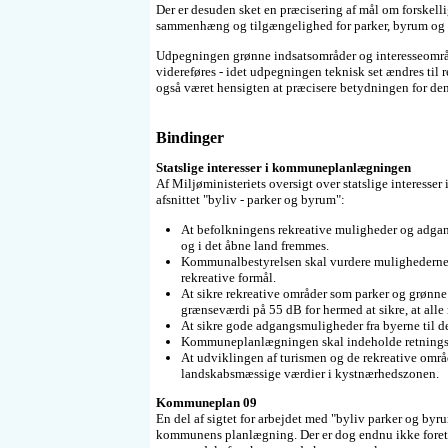
Der er desuden sket en præcisering af mål om forskelli
sammenhæng og tilgængelighed for parker, byrum og f
Udpegningen grønne indsatsområder og interesseområ
videreføres - idet udpegningen teknisk set ændres til r
også været hensigten at præcisere betydningen for de
Bindinger
Statslige interesser i kommuneplanlægningen
Af Miljøministeriets oversigt over statslige interess
afsnittet "byliv - parker og byrum":
At befolkningens rekreative muligheder og adgang 
og i det åbne land fremmes.
Kommunalbestyrelsen skal vurdere mulighederne fo
rekreative formål.
At sikre rekreative områder som parker og grønne 
grænseværdi på 55 dB for hermed at sikre, at alle
At sikre gode adgangsmuligheder fra byerne til de
Kommuneplanlægningen skal indeholde retningslin
At udviklingen af turismen og de rekreative områ
landskabsmæssige værdier i kystnærhedszonen.
Kommuneplan 09
En del af sigtet for arbejdet med "byliv parker og by
kommunens planlægning. Der er dog endnu ikke foretag