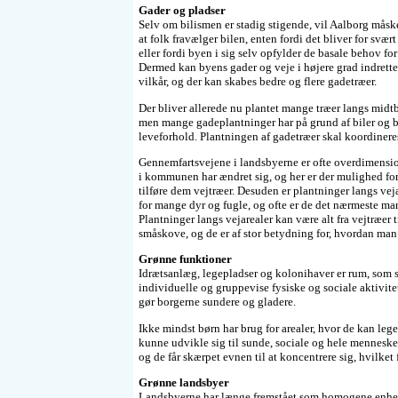
Gader og pladser
Selv om bilismen er stadig stigende, vil Aalborg må
at folk fravælger bilen, enten fordi det bliver for svær
eller fordi byen i sig selv opfylder de basale behov for
Dermed kan byens gader og veje i højere grad indrettes
vilkår, og der kan skabes bedre og flere gadetræer.
Der bliver allerede nu plantet mange træer langs midt
men mange gadeplantninger har på grund af biler og 
leveforhold. Plantningen af gadetræer skal koordiner
Gennemfartsvejene i landsbyerne er ofte overdimensio
i kommunen har ændret sig, og her er der mulighed for
tilføre dem vejtræer. Desuden er plantninger langs vej
for mange dyr og fugle, og ofte er de det nærmeste ma
Plantninger langs vejarealer kan være alt fra vejtræer ti
småskove, og de er af stor betydning for, hvordan man
Grønne funktioner
Idrætsanlæg, legepladser og kolonihaver er rum, som st
individuelle og gruppevise fysiske og sociale aktivite
gør borgerne sundere og gladere.
Ikke mindst børn har brug for arealer, hvor de kan leg
kunne udvikle sig til sunde, sociale og hele menneske
og de får skærpet evnen til at koncentrere sig, hvilket 
Grønne landsbyer
Landsbyerne har længe fremstået som homogene enhede