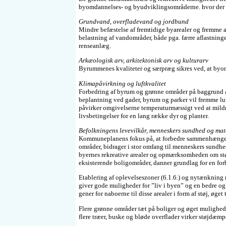
byomdannelses- og byudviklingsområderne. hvor der 
Grundvand, overfladevand og jordbund
Mindre befæstelse af fremtidige byarealer og fremme 
belastning af vandområder, både pga. færre aflastnin
renseanlæg.
Arkæologisk arv, arkitektonisk arv og kulturarv
Byrummenes kvaliteter og særpræg sikres ved, at byo
Klimapåvirkning og luftkvalitet
Forbedring af byrum og grønne områder på baggrund af
beplantning ved gader, byrum og parker vil fremme luf
påvirker omgivelserne temperaturmæssigt ved at mild
livsbetingelser for en lang række dyr og planter.
Befolkningens levevilkår, menneskers sundhed og mat
Kommuneplanens fokus på, at forbedre sammenhængen, 
områder, bidrager i stor omfang til menneskers sundhe
byernes rekreative arealer og opmærksomheden om stør
eksisterende boligområder, danner grundlag for en forbe
Etablering af oplevelseszoner (6.1.6.) og nytænkning
giver gode muligheder for ”liv i byen” og en bedre og
gener for naboerne til disse arealer i form af støj, øget
Flere grønne områder tæt på boliger og øget mulighed f
flere træer, buske og bløde overflader virker støjdæm