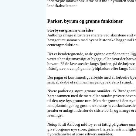
indarbejde landskabskilerne helt ind i bymidten som e
landskabselement.
Parker, byrum og grønne funktioner
Storbyens grønne områder
Aalborgs image illustreres snarere ved skorstene end ve
hænger tæt sammen med byens historiske baggrund i v
cementproduktion.
Det er kendetegnende, at de grønne områder enten lig
været uhensigtsmæssigt at bygge, eller hvor der har væ
bevare: På de lave arealer langs fjorden, på de højeste 
råstofgrave, ovenpå gamle fyldpladser eller langs ådal
Der pågår et kontinuerligt arbejde med at forbedre by
samt at skabe et sammenhængende rekreativt stinet.
Nyere parker og større grønne områder - fx Bundgaard
hører sammen med de mere eller mindre private have
til den nye bys grønne rum. Men det grønne i den nye
randplantninger og grønne ukurante "overskudsareale
arealer er anlagt indenfor de sidste 50 år, og mange er
løsninger.
Netop fordi Aalborg midtby er så fattig på grønne områd
give borgerne nye store, grønne friarealer, når mulighe
byomdannelse af store erhvervsområder.