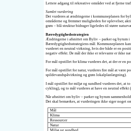
Lettere adgang til rekreative områder ved at fjerne tra
Samlet vurdering
Det vurderes at ændringerne i kommuneplanen for by
områderne og fremmer muligheden for oplevelser, aktiv
grøn – blå struktur bidrager ligeledes til større naturv
Bæredygtighedsstrategien
Ændringerne i afsnittet om Byliv – parker og byrum i f
Bæredygtighedsstrategiens mål. Kommuneplanen kan hav
vurderet en neutral virkning, hvis der både er en positiv
negativ effekt. De mål der ikke er relevante er ikke næ
For mål opstillet for klima vurderes det, at der er en p
For mål opstillet for natur, vurderes fire mål at være p
spildevandspåvirkning og grøn lokalplanlægning).
I mål opstillet for miljø og sundhed vurderes det, at to
cykling), og to mål vurderes at have en neutral effekt (
Når afsnittet om byliv – parker og byrum sammenholde
Det skal bemærkes, at vurderingen ikke siger noget om 
Mål
Klima
Ressourcer
Natur
Miljø og sundhed