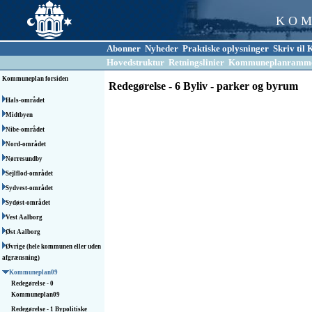
K O M
Abonner
Nyheder
Praktiske oplysninger
Skriv ti
Hovedstruktur
Retningslinier
Kommuneplanramm
Kommuneplan forsiden
Redegørelse -
6 Byliv - parker og byrum
Hals-området
Midtbyen
Nibe-området
Nord-området
Nørresundby
Sejlflod-området
Sydvest-området
Sydøst-området
Vest Aalborg
Øst Aalborg
Øvrige (hele kommunen eller uden
afgrænsning)
Kommuneplan09
Redegørelse - 0
Kommuneplan09
Redegørelse - 1 Bypolitiske