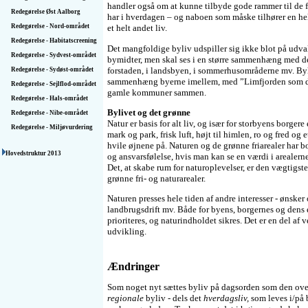
handler også om at kunne tilbyde gode rammer til de 
Redegørelse Øst Aalborg
har i hverdagen – og naboen som måske tilhører en he
Redegørelse - Nord-området
et helt andet liv.
Redegørelse - Habitatscreening
Det mangfoldige byliv udspiller sig ikke blot på udval
Redegørelse - Sydvest-området
bymidter, men skal ses i en større sammenhæng med det
forstaden, i landsbyen, i sommerhusområderne mv. Byli
Redegørelse - Sydøst-området
sammenhæng byerne imellem, med ”Limfjorden som det
Redegørelse - Sejlflod-området
gamle kommuner sammen.
Redegørelse - Hals-området
Bylivet og det grønne
Redegørelse - Nibe-området
Natur er basis for alt liv, og især for storbyens borgere
Redegørelse - Miljøvurdering
mark og park, frisk luft, højt til himlen, ro og fred o
hvile øjnene på. Naturen og de grønne friarealer har 
Hovedstruktur 2013
og ansvarsfølelse, hvis man kan se en værdi i arealerne 
Det, at skabe rum for naturoplevelser, er den vægtigste 
grønne fri- og naturarealer.
Naturen presses hele tiden af andre interesser - ønske
landbrugsdrift mv. Både for byens, borgernes og dens
prioriteres, og naturindholdet sikres. Det er en del af 
udvikling.
Ændringer
Som noget nyt sættes byliv på dagsorden som den ove
regionale
byliv - dels det
hverdagsliv,
som leves i/på