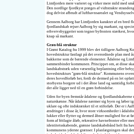
Limfjorden mere varieret og virker mere mild med sm
Den nordlige fjordkyst præges af vidtstrakte strandeng
dog delvist afbrudt af lufthavnsarealet og Vendsyssel
Gennem Aalborg har Limfjorden karakter af en bred flo
fjordlandskab rejser Aalborg by sig markant, og specielt
erhvervsbyggerier som tegner byfronten stærkest, hvo
knap så markant.
Grøn-blå struktur
I Grønt Katalog fra 1999 blev det tidligere Aalborg
hovedstruktur fastlagt på det overordnede plan med å
bakkerne som de bærende elementer. Ådalene og Limfj
sammenbinder kommunen. Princippet om, at disse ska
landskabstræk uden væsentlig beplantning eller bebygg
hovedstrukturs "grøn-blå struktur". Kommunens overor
deres hovedforløb her, fordi de dermed på en let opfa
storbyens borgere ud i det åbne land og samtidig for
der alle ligger ned til en grøn forbindelse.
Uden for byen fremstår ådalene og fjordlandskaberne 
naturskønne. Når ådalene nærmer sig byen og løber ig
uklare og ofte indskrænket til et stiforløb. Der er i A
ændringer i disse år, hvor store virksomheder i ådals
lukker eller flytter og dermed åbner mulighed for at før
form af fritlagte åløb, rekreative havnefronter eller m
identitetsskabende, grønne landskabsbånd helt fra hav
kommunens yderste grænser. I planlægningen skal det 