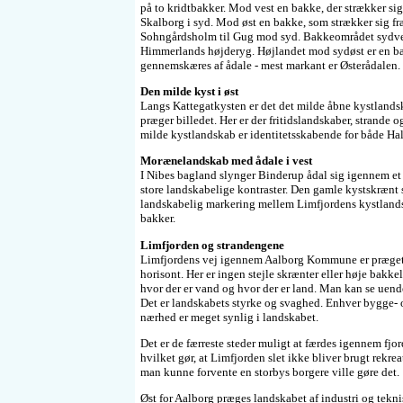
på to kridtbakker. Mod vest en bakke, der strækker sig
Skalborg i syd. Mod øst en bakke, som strækker sig fr
Sohngårdsholm til Gug mod syd. Bakkeområdet sydvest
Himmerlands højderyg. Højlandet mod sydøst er en b
gennemskæres af ådale - mest markant er Østerådalen.
Den milde kyst i øst
Langs Kattegatkysten er det det milde åbne kystlands
præger billedet. Her er der fritidslandskaber, strande
milde kystlandskab er identitetsskabende for både Ha
Morænelandskab med ådale i vest
I Nibes bagland slynger Binderup ådal sig igennem 
store landskabelige kontraster. Den gamle kystskrænt 
landskabelig markering mellem Limfjordens kystlan
bakker.
Limfjorden og strandengene
Limfjordens vej igennem Aalborg Kommune er præget a
horisont. Her er ingen stejle skrænter eller høje bakke
hvor der er vand og hvor der er land. Man kan se uende
Det er landskabets styrke og svaghed. Enhver bygge- o
nærhed er meget synlig i landskabet.
Det er de færreste steder muligt at færdes igennem fjo
hvilket gør, at Limfjorden slet ikke bliver brugt rekre
man kunne forvente en storbys borgere ville gøre det.
Øst for Aalborg præges landskabet af industri og tekni