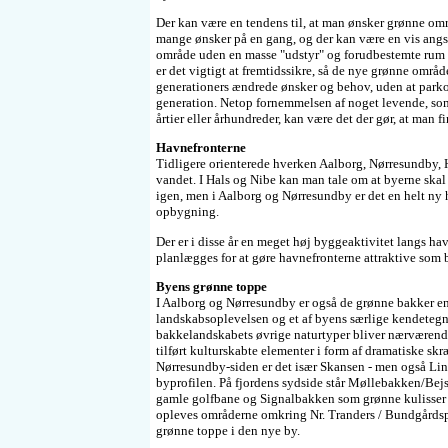
Der kan være en tendens til, at man ønsker grønne omr
mange ønsker på en gang, og der kan være en vis angst 
område uden en masse "udstyr" og forudbestemte rum f
er det vigtigt at fremtidssikre, så de nye grønne om
generationers ændrede ønsker og behov, uden at park
generation. Netop fornemmelsen af noget levende, som
årtier eller århundreder, kan være det der gør, at man f
Havnefronterne
Tidligere orienterede hverken Aalborg, Nørresundby, 
vandet. I Hals og Nibe kan man tale om at byerne ska
igen, men i Aalborg og Nørresundby er det en helt ny 
opbygning.
Der er i disse år en meget høj byggeaktivitet langs ha
planlægges for at gøre havnefronterne attraktive som
Byens grønne toppe
I Aalborg og Nørresundby er også de grønne bakker en 
landskabsoplevelsen og et af byens særlige kendetegn
bakkelandskabets øvrige naturtyper bliver nærvære
tilført kulturskabte elementer i form af dramatiske skr
Nørresundby-siden er det især Skansen - men også Li
byprofilen. På fjordens sydside står Møllebakken/B
gamle golfbane og Signalbakken som grønne kulisser f
opleves områderne omkring Nr. Tranders / Bundgård
grønne toppe i den nye by.