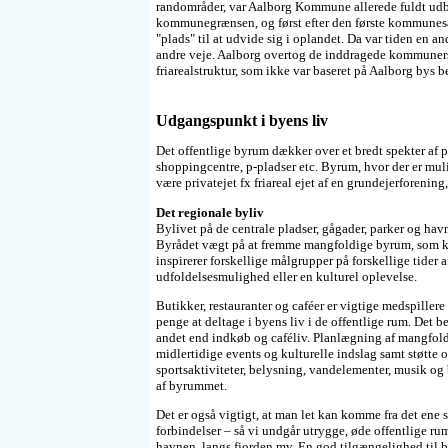
randområder, var Aalborg Kommune allerede fuldt udby
kommunegrænsen, og først efter den første kommune
"plads" til at udvide sig i oplandet. Da var tiden en 
andre veje. Aalborg overtog de inddragede kommuner
friarealstruktur, som ikke var baseret på Aalborg bys b
Udgangspunkt i byens liv
Det offentlige byrum dækker over et bredt spekter af 
shoppingcentre, p-pladser etc. Byrum, hvor der er mul
være privatejet fx friareal ejet af en grundejerforening
Det regionale byliv
Bylivet på de centrale pladser, gågader, parker og havn
Byrådet vægt på at fremme mangfoldige byrum, som k
inspirerer forskellige målgrupper på forskellige tider
udfoldelsesmulighed eller en kulturel oplevelse.
Butikker, restauranter og caféer er vigtige medspiller
penge at deltage i byens liv i de offentlige rum. Det be
andet end indkøb og caféliv. Planlægning af mangfold
midlertidige events og kulturelle indslag samt støtte 
sportsaktiviteter, belysning, vandelementer, musik og 
af byrummet.
Det er også vigtigt, at man let kan komme fra det ene s
forbindelser – så vi undgår utrygge, øde offentlige rum
havnen, langs fjorden mv. En god tilgængelighed til b