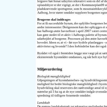
lergrave bør forsat udnyttes rekreativt som en del af
oplandsbyer er det vigtigt, at der i Kommuneplan09 si
pladskrævende sportsgrene, som fx mountainbikecykling
Aalborg, hvor større områder supplerer borgernes egne
Brugerne skal inddrages
For at få succesfulde byrum, der opfylder borgernes b
andre interessenter. Derigennem kan der opbygges et s
har Aalborgs østre havnefront i april 2007 været cent
kan gøre stedet til et aktiv i Aalborgs palette af byr
udarbejdet af borgerne. Processen på den østre havne
hovedet. Ideen er, at vi - før nye bydele planlægges -
aktiviteter og hvornår? I den forbindelse kan der også 
Byrådet vil også i fremtiden lægge stor vægt på at sæt
eksisterende byområder omdannes, og når helt nye bykv
Miljøvurdering
Biologisk mangfoldighed
Udpegningen af byomdannelses- og byudviklingsområde
mulighed for bedre biologiske mangfoldighed i byerne
byudvikling skal reserveres det nødvendige areal til n
størrelse på 5 ha og at de nye områder indgår ovenståe
spredning til tidligere forarmede områder.
Landskab
De grønne landskabstræk og rekreative muligheder f