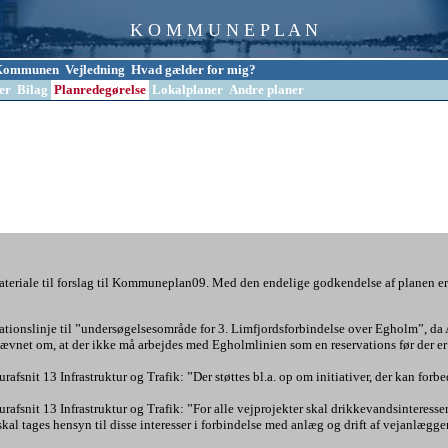
K O M M U N E P L A N
l Kommunen
Vejledning
Hvad gælder for mig?
er
Bilag
Planredegørelse
Lokalplaner
Andre planer
teriale til forslag til Kommuneplan09. Med den endelige godkendelse af planen er 
ationslinje til ”undersøgelsesområde for 3. Limfjordsforbindelse over Egholm”, da
vnet om, at der ikke må arbejdes med Egholmlinien som en reservations før der er 
fsnit 13 Infrastruktur og Trafik: ”Der støttes bl.a. op om initiativer, der kan forbe
afsnit 13 Infrastruktur og Trafik: ”For alle vejprojekter skal drikkevandsinteresser
al tages hensyn til disse interesser i forbindelse med anlæg og drift af vejanlægge