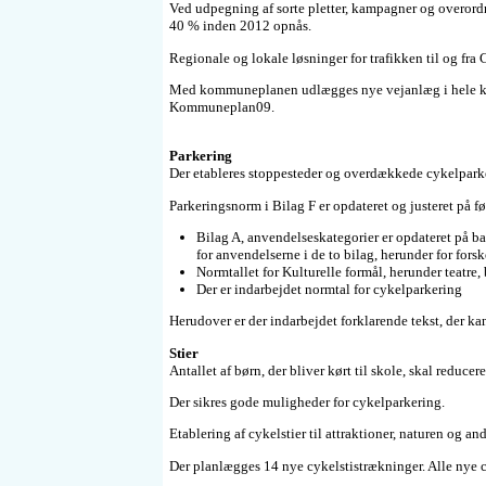
Ved udpegning af sorte pletter, kampagner og overor
40 % inden 2012 opnås.
Regionale og lokale løsninger for trafikken til og fra
Med kommuneplanen udlægges nye vejanlæg i hele kommun
Kommuneplan09.
Parkering
Der etableres stoppesteder og overdækkede cykelparke
Parkeringsnorm i Bilag F er opdateret og justeret på f
Bilag A, anvendelseskategorier er opdateret på b
for anvendelserne i de to bilag, herunder for forsk
Normtallet for Kulturelle formål, herunder teatre, b
Der er indarbejdet normtal for cykelparkering
Herudover er der indarbejdet forklarende tekst, der k
Stier
Antallet af børn, der bliver kørt til skole, skal reducer
Der sikres gode muligheder for cykelparkering.
Etablering af cykelstier til attraktioner, naturen og a
Der planlægges 14 nye cykelstistrækninger. Alle nye cy