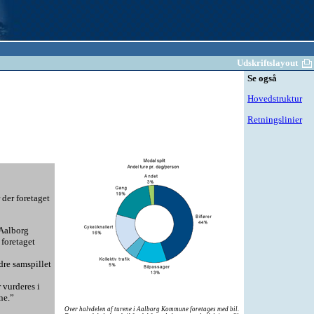
Udskriftslayout
Se også
Hovedstruktur
Retningslinier
der foretaget
 Aalborg
foretaget
dre samspillet
 vurderes i
ne.”
Over halvdelen af turene i Aalborg Kommune foretages med bil.