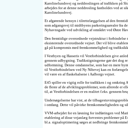
Karolinelundsvej og neddroslingen af trafikken på Slot
arbejdes for at denne neddrosling fastholdes ved at 
Karolinelundsvej.
Et afgørende hensyn i tilrettelæggelsen af den fremtid
som adgangsvej til midtbyens parkeringsarealer fra den
Nyhavnsgade ved udvikling af området ved Østre Hav
Den fremtidige overordnede vejstruktur i forbindelse 
eksisterende overordnede vejnet. Der vil blive etabler
gå på kompromis med fremkommelighed og trafiksikkerh
I Vestbyen og Hasseris vil Vestforbindelsen give anledn
gennem udbygning. Trafikstigningerne gør det dog rel
udformning. Denne omdannelse, som har en mere bymilj
til Vestforbindelsen ved Ny Nibevej kan en forlængels
vil være en af flaskehalsene i Aalborgs vejnet.
E45 spiller en vigtig rolle for trafikken i og omkring
de fleste af de afviklingsproblemer, som allerede er e
til, at Vestforbindelsen er en realitet f.eks. gennem bru
Undersøgelserne har vist, at de tilbagestuvningsproble
i omfang. Dette vil påvirke fremkommeligheden og s
VVM-arbejdet for en løsning for indføringen ved Mar
etablering af disse vejanlæg forventes problemer på E
bl.a. signaloptimering søges at nedbringe fremkomme