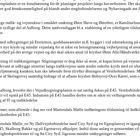
spladsen er en forudsætning for de planlagte projekter langs havnefronten. Der skal
sikre god fremkommelighed på blandt andet ringforbindelserne og Nyhavnsgade øst f
ige trafik- og vejstruktur i området omkring Østre Havn og Østerbro, er Karolinelun
 sydlige del af Aalborg. Dette nødvendiggør bl.a. etablering af en yderligere tilslut
n.
med udbygninger på Eternitten, godsbanearealet m.fl. bygger i vid udstrækning på 
et nye kryds og mindre vejanlæg for at sikre en hensigtsmæssig vejbetjening af area
ed på det øvrige vejnet og der skal sikres areal til krydset Østre Alle/Håndværke
ing til trafikstigninger. Stigningerne er dog ikke så store, at kapaciteten på vejene
evant at udbygge stinettet langs trafikvejene samt ændre enkelte kryds med en u
ømæssig karakter, kan ske løbende frem til/efter åbningen af Vestforbindelsen. M
e af Skelagervej samtidig bidrage til at aflaste krydset Hobrovej-Over Kæret, som o
 Aalborg, hvorfor der i Vejudbygningsplanen er sat særlig fokus på E45. Vestforbinde
ller vil opstå på E45. Indsatsen på E45 handler derfor om at sikre en velfungerende 
g af IT og trafikledelse.
mer, som allerede i dag ses ved Mariendals Mølle indføringens tilslutning til Indki
ikkerheden på E45.
iendals Mølle, en Ny Dallvejsforbindelse mod City Syd og en Egnsplanvej er igang
45, Skalborg Bakke og på Egensevej afhjulpet. Indtil disse anlæg er gennemført vi
lighedsproblemer til og fra City Syd, ligesom mindre ombygninger udføres.