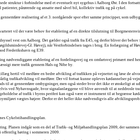
de struktur i forbindelse med et eventuelt nyt sygehus i Aalborg Øst. I den fortsa
el patienter, pårørende og ansatte med såvel bil, kollektiv trafik og på cykel.
gennemføre realisering af et 3. nordgående spor efter samme principper, som udby
rteret vil der være behov for etablering af en direkte tilslutning til Borgmestersvi
dsyssel vest om Aalborg. Det gælder også trafik fra E45, og derfor bliver der behov f
øgildsmindevej-Gl. Høvej), når Vestforbindelsen tages i brug. En forlægning af H
mod Frederikshavn og E39.
ing nødvendiggøre etablering af en fordelingsvej og en omfartsvej primært med he
æssigt mere trafik gennem Hals og Nibe by.
llæg hertil vil medføre en bedre afvikling af trafikken på vejnettet og løse de alvo
ig trafikafvikling vil medføre. Der vil fortsat kunne opleves kødannelser på vejne
lads til at gennemføre ombygninger, men også steder hvor det ikke er ønskeligt at u
elvis ved Nyhavnsgade, hvor signalanlæggene vil blive anvendt til at neddrosle tr
geholdelse af trafik i byens periferi kan også være et instrument til at begrænse kød
ymiljøet vægtes højere. Derfor er det heller ikke nødvendigvis alle afviklingspro
es Cykelstihandlingsplan.
øring. Planen indgår som en del af Trafik- og Miljøhandlingsplan 2009, der samme
 offentlig høring i sommeren 2009.