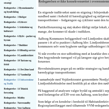
Redegørelsen er ikke konsekvensrettet i overensste
strategi
Redegørelse - 2 Byomdannelse
En stigende trafikvækst samt en stigning i bilejersk
og byudvikling
sundhed samt i forhold til bæredygtighed og miljøvenli
Redegørelse - 3 Boliger
transportformer – fodgængere og cyklister samt den kol
Redegørelse - 4 Erhverv
Partikelforurening og støj skaber dårligt miljø lokalt
Redegørelse - 5 Arkitektur og
mange, der kommer til skade i trafikken.
kulturarv
Redegørelse - 6 Byliv - parker og
Aalborg Kommunes beliggenhed ved Limfjorden skaber s
byrum
passere i ét af to punkter i Aalborg hhv. Limfjordsbro
Redegørelse - 7 Butikker
kommunen selv som bygherre særlige udfordringer i for
Redegørelse - 8 Offentlig service
Vi står overfor en stor udfordring med at knække den 
Redegørelse - 9 Land­distriktet
Den begyndende trængsel vil på længere sigt give bety
Redegørelse - 10 Turisme og
forurener.
fritid
Hovedstrukturen peger på en række strategier og hand
Redegørelse - 11 Det åbne land
bæredygtige transportformer.
Redegørelse - 12 Vandmiljø
I samarbejde med Vejdirektoratet gennemførte Nordj
Redegørelse - 13 Infrastruktur
Limfjordsforbindelse med henblik på at sikre den nød
og Trafik
Redegørelse - 14 Teknisk
På baggrund af analysen valgte byråd og amtsråd i sep
forsyning
med forlængelse af E39 vest om Aalborg, som krydser 
Redegørelse - Midtby
Som følge af en kendelse i henhold til Habitatdirekt
Redegørelse - Nørresundby
Regionplantillægget med tilhørende VVM-redegørels
Redegørelse - Vest Aalborg