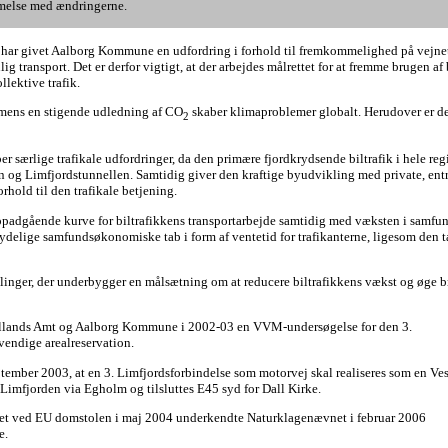
mmelse med ændringerne.
ab har givet Aalborg Kommune en udfordring i forhold til fremkommelighed på vejnet
g transport. Det er derfor vigtigt, at der arbejdes målrettet for at fremme brugen a
lektive trafik.
, mens en stigende udledning af CO
skaber klimaproblemer globalt. Herudover er der 
2
ærlige trafikale udfordringer, da den primære fjordkrydsende biltrafik i hele reg
en og Limfjordstunnellen. Samtidig giver den kraftige byudvikling med private, entr
hold til den trafikale betjening.
opadgående kurve for biltrafikkens transportarbejde samtidig med væksten i samfund
delige samfundsøkonomiske tab i form af ventetid for trafikanterne, ligesom den tæ
linger, der underbygger en målsætning om at reducere biltrafikkens vækst og øge b
yllands Amt og Aalborg Kommune i 2002-03 en VVM-undersøgelse for den 3.
vendige arealreservation.
tember 2003, at en 3. Limfjordsforbindelse som motorvej skal realiseres som en Ve
Limfjorden via Egholm og tilsluttes E45 syd for Dall Kirke.
ivet ved EU domstolen i maj 2004 underkendte Naturklagenævnet i februar 2006
e.