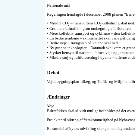
Nationale mål
Regeringen fremlagde i december 2008 planen ”Bæredyg
• Mindre CO
– transportens CO
-udledning skal ned
2
2
• Grønnere biltrafik – grøn omlægning af bilskatten
• Mere kollektiv transport og cyklisme – den kollektiv
• En bedre jernbane – skinnenettet skal være pålidel
• Bedre veje – trængslen på vejene skal ned
• Ny grønne teknologier – Danmark skal være et grønt
• Styrket hensyn til naturen – broer, veje og jernbane
• Mindre støj og luftforurening i byerne – bilerne er de
Debat
Vejudbygningsplan-tillæg, og Trafik- og Miljøhandl
Ændringer
Veje
Biltrafikken skal så vidt muligt fastholdes på det ov
Projekter til sikring af fremkommelighed på Nyhavnsga
En stor del af byens udvikling sker gennem byomdannel