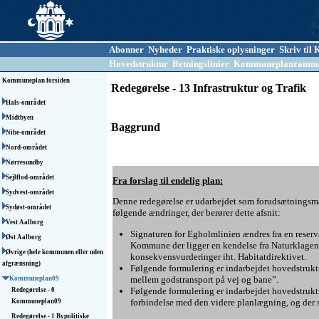
Abonner
Nyheder
Praktiske oplysninger
Skriv ti
Hovedstruktur
Retningslinier
Kommuneplanramm
Kommuneplan forsiden
Redegørelse - 13 Infrastruktur og Trafik
Hals-området
Midtbyen
Baggrund
Nibe-området
Nord-området
Nørresundby
Sejlflod-området
Fra forslag til endelig plan:
Sydvest-området
Denne redegørelse er udarbejdet som forudsætningsma
Sydøst-området
følgende ændringer, der berører dette afsnit:
Vest Aalborg
Signaturen for Egholmlinien ændres fra en reserv
Øst Aalborg
Kommune der ligger en kendelse fra Naturklagenæ
Øvrige (hele kommunen eller uden
konsekvensvurderinger iht. Habitatdirektivet.
afgrænsning)
Følgende formulering er indarbejdet hovedstruktura
mellem godstransport på vej og bane”.
Kommuneplan09
Følgende formulering er indarbejdet hovedstruktur
Redegørelse - 0
forbindelse med den videre planlægning, og der sk
Kommuneplan09
Redegørelse - 1 Bypolitiske