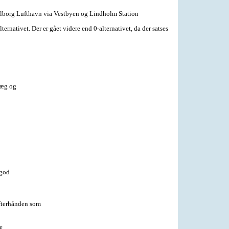
 Aalborg Lufthavn via Vestbyen og Lindholm Station
ativet. Der er gået videre end 0-alternativet, da der satses
læg og
 god
efterhånden som
e