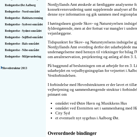
Nordjyllands Amt ønskede at færdiggøre analyserne f
Redegørelse Øst Aalborg
konsekvensvurdering samt supplerende analyser af flo
Redegørelse - Nord-området
denne nye information og gik sammen med regionplant
Redegørelse - Habitatscreening
I høringsfasen gjorde Skov- og Naturstyrelsen indsige
Redegørelse - Sydvest-området
fyldestgørende, men at der fortsat var mangler i under
Redegørelse - Sydøst-området
vejanlæggene.
Redegørelse - Sejlflod-området
Tidspunktet for Skov- og Naturstyrelsens indsigelse g
Redegørelse - Hals-området
Nordjyllands Amt overdrog derfor det udarbejdede mat
Redegørelse - Nibe-området
undersøgelserne med hensyn til virkninger for bilag IV
om arealreservation, projektering og anlæg af den 3. 
Redegørelse - Miljøvurdering
På baggrund af beslutningen om at arbejde for en 3. 
Hovedstruktur 2013
udarbejdet en vejudbygningsplan for vejnettet i Aal
Vestforbindelsen.
I forbindelse med Hovedstrukturen er der lavet et til
vejbetjening og sammenhængende struktur i forbindel
primært om
området ved Østre Havn og Musikkens Hus
området ved Eternitten set i sammenhæng med H
City Syd
et eventuelt nyt sygehus i Aalborg Øst.
Overordnede bindinger