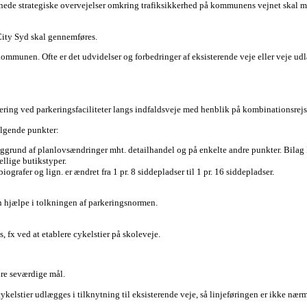
dnede strategiske overvejelser omkring trafiksikkerhed på kommunens vejnet skal 
 City Syd skal gennemføres.
en. Ofte er det udvidelser og forbedringer af eksisterende veje eller veje udlagt
ring ved parkeringsfaciliteter langs indfaldsveje med henblik på kombinationsrejs
ølgende punkter:
aggrund af planlovsændringer mht. detailhandel og på enkelte andre punkter. Bilag 
ellige butikstyper.
iografer og lign. er ændret fra 1 pr. 8 siddepladser til 1 pr. 16 siddepladser.
an hjælpe i tolkningen af parkeringsnormen.
es, fx ved at etablere cykelstier på skoleveje.
ndre seværdige mål.
kelstier udlægges i tilknytning til eksisterende veje, så linjeføringen er ikke nærm