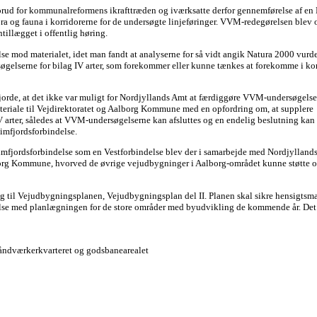
orud for kommunalreformens ikrafttræden og iværksatte derfor gennemførelse af en
ra og fauna i korridorerne for de undersøgte linjeføringer. VVM-redegørelsen blev
illægget i offentlig høring.
lse mod materialet, idet man fandt at analyserne for så vidt angik Natura 2000 vurd
søgelserne for bilag IV arter, som forekommer eller kunne tænkes at forekomme i kor
jorde, at det ikke var muligt for Nordjyllands Amt at færdiggøre VVM-undersøgelse
eriale til Vejdirektoratet og Aalborg Kommune med en opfordring om, at supplere
 arter, således at VVM-undersøgelserne kan afsluttes og en endelig beslutning kan b
Limfjordsforbindelse.
Limfjordsforbindelse som en Vestforbindelse blev der i samarbejde med Nordjylland
borg Kommune, hvorved de øvrige vejudbygninger i Aalborg-området kunne støtte 
læg til Vejudbygningsplanen, Vejudbygningsplan del II. Planen skal sikre hensigtsm
se med planlægningen for de store områder med byudvikling de kommende år. Det 
åndværkerkvarteret og godsbanearealet