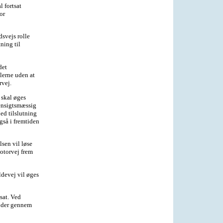
 fortsat
or
dsvejs rolle
ning til
det
lerne uden at
rvej.
 skal øges
hensigtsmæssig
ed tilslutning
gså i fremtiden
lsen vil løse
motorvej frem
ldevej vil øges
sat. Ved
l der gennem