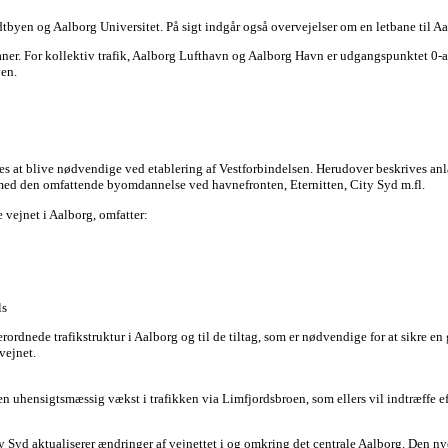
dtbyen og Aalborg Universitet. På sigt indgår også overvejelser om en letbane til
 For kollektiv trafik, Aalborg Lufthavn og Aalborg Havn er udgangspunktet 0-altern
yen.
s at blive nødvendige ved etablering af Vestforbindelsen. Herudover beskrives an
med den omfattende byomdannelse ved havnefronten, Eternitten, City Syd m.fl.
vejnet i Aalborg, omfatter:
ls
ordnede trafikstruktur i Aalborg og til de tiltag, som er nødvendige for at sikre en
vejnet.
 en uhensigtsmæssig vækst i trafikken via Limfjordsbroen, som ellers vil indtræffe 
 Syd aktualiserer ændringer af vejnettet i og omkring det centrale Aalborg. Den ny