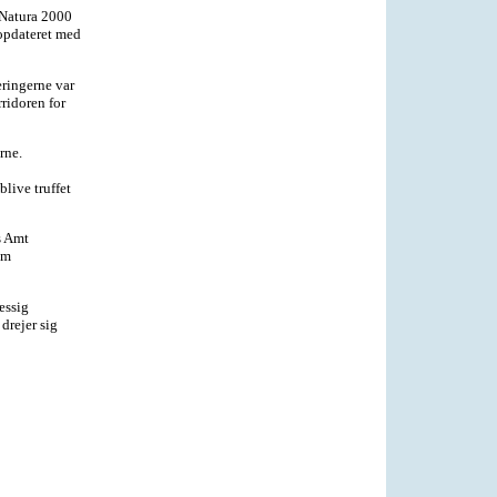
 Natura 2000
 opdateret med
eringerne var
ridoren for
rne.
live truffet
s Amt
om
æssig
drejer sig