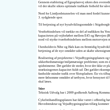
Gennem etablering af Egnsplanvej sikres den overordne
vil der skulle sikres optimale trafikale forhold for såv
Nord for Limfjordstunnelen vil man med fordel kunne 
3. sydgående spor.
Til betjening af nyt byudviklingsområde i Stigsborgkva
Vestforbindelsen vil trække en del af trafikken fra Ven
kapaciteten på vejforløbet mellem E45 og Høvejen (B
nord vil styrke tværforbindelsen mellem motorvejen 
I henholdsvis Nibe og Hals kan en fremtidig byudvikl
betjening af de nye områder uden at skabe uhensigtsm
Realisering af projekterne i Vejudbygningsplanen og ti
sikkerhedsmæssige/miljømæssige problemer, som en dårl
spidstimerne. Det gælder de steder, hvor der ikke er p
strækningernes kapacitet fuldt ud. Det gælder eksemp
fastholde mindre trafik over Slotspladsen. En vis tilba
mere følsomme områder af tætbyen, hvor hensynet til b
skal løses.
Stier
Teknisk Udvalg har i 2009 godkendt Aalborg Kommun
Cykelstihandlingsplanen har ikke været i offentlig h
Hovedstruktur og Vejudbygningsplan-tillæg kommer i