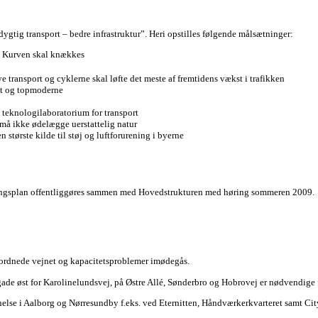
tig transport – bedre infrastruktur”. Heri opstilles følgende målsætninger:
. Kurven skal knækkes
e transport og cyklerne skal løfte det meste af fremtidens vækst i trafikken
igt og topmoderne
 teknologilaboratorium for transport
r må ikke ødelægge uerstattelig natur
n største kilde til støj og luftforurening i byerne
ingsplan offentliggøres sammen med Hovedstrukturen med høring sommeren 2009.
erordnede vejnet og kapacitetsproblemer imødegås.
de øst for Karolinelundsvej, på Østre Allé, Sønderbro og Hobrovej er nødvendige for
se i Aalborg og Nørresundby f.eks. ved Eternitten, Håndværkerkvarteret samt City Sy