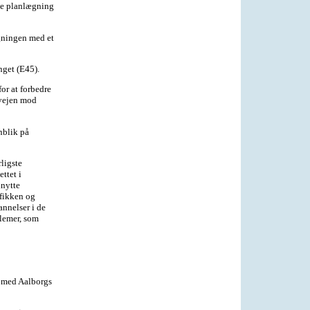
tte planlægning
gningen med et
nget (E45).
or at forbedre
øvejen mod
nblik på
rligste
ttet i
dnytte
afikken og
annelser i de
blemer, som
n med Aalborgs