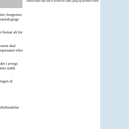
Denne andel skal ned til fordel for cykel, gang og kollektiv trafik
tet, borgernes
f bæredygtige
fortsat alt for
ionen skal
eprenører eller
et i øvrigt.
tte trafik
rugen af
stforbindelse