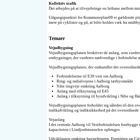
Kollektiv trafik
Der arbejdes på at tilvejebringe en letbane mellem mi
Udgangspunktet for Kommuneplan09 er gældende planer.
mere på cyklister og på, at biler holdes væk fra midtb
Temaer
Vejudbygning
Vejudbygningsplanen beskriver de anlæg, som vurdere
ombygninger, der vurderes nødvendige i forbindelse 
Vejudbygningsplanen, der omhandler det overordnede 
Forbindelserne til E39 vest om Aalborg
Ring- og radialvejene i Aalborg tætbyområde
Ydre ringveje omkring Aalborg
Anlæg med tilknytning til E45
Anlæg i tilknytning til byudvikling i Nibe og Ha
Vejudbygningsplanen forholder sig således til den over
trafikafvikling og trafiksikkerhed på det overordnede 
Vejanlæg
I det centrale Aalborg vil Vestforbindelsen forebygge
kapaciteten i Limfjordstunnelen opbruges.
Udviklingen omkring havnefronten, Eternitten og City