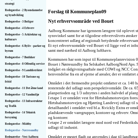
strategi
Redegørelse - 2 Byomdannelse
Forslag til Kommuneplan09
og byudvikling
Nyt erhvervsområde ved Bouet
Redegørelse - 3 Boliger
Redegørelse - 4 Erhverv
Aalborg Kommune har igennem længere tid oplevet stor
Redegørelse - 5 Arkitektur og
synsvinkel samt for at tilgodese erhvervslivets ønsker
kulturarv
koncentreret udlæg af regionalt betydende erhvervsare
Et nyt erhvervsområde ved Bouet vil ligge ved et in
Redegørelse - 6 Byliv - parker og
samt med nærhed til Aalborg lufthavn.
byrum
Redegørelse - 7 Butikker
Kommunen har som input til Kommuneplanrevision 09 m
Bouet i Nørresundby fra Selskabet AalborgNord Aps. Sel
Redegørelse - 8 Offentlig service
indgået en rådgivningsaftale med COWI og NCC Const
Redegørelse - 9 Land­distriktet
henvendelse fra en af ejerne af arealer, der er omfatte
Redegørelse - 10 Turisme og
fritid
Området i det fremsendte projekt omfatter et ca. 140 h
resterende del udlagt som perspektivområde. De ca. 65 
Redegørelse - 11 Det åbne land
planperioden og 1/3 udnyttes i anden halvdel af plan
Redegørelse - 12 Vandmiljø
I etape 1 er området vest for Hirtshalsmotorvejen fores
Redegørelse - 13 Infrastruktur
Hirtshalsmotorvejen og Hjørring Landevej udlagt til s
og Trafik
detailhandel i området ved bl.a. Kvickly Extra er områ
pladskrævende varegrupper, kontorer og erhverv. Områd
Redegørelse - 14 Teknisk
og kontorer.
forsyning
I etape 2 er området længere mod nord ved Frederiksh
Redegørelse - Midtby
udlagt til industri.
Redegørelse - Nørresundby
Området er meget fladt og anvendes i dag til landbr
Redegørelse - Vest Aalborg