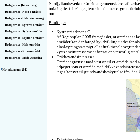
Nordjyllandsværket. Området gennemskæres af Lerbæk
Redegørelse Øst Aalborg
indarbejdet i forslaget, hvor åen danner et grønt forl
Redegørelse - Nord-området
rum.
Redegørelse - Habitatscreening
Bindinger
Redegørelse - Sydvest-området
Kystnærhedszone C
Redegørelse - Sydøst-området
Af Regionplan 2005 fremgår det, at området er b
Redegørelse - Sejlflod-området
områder kan der foregå byudvikling under forudsæ
Redegørelse - Hals-området
planlægningsmæssigt eller funktionelt begrundet,
kystzoneinteresserne er fortsat en væsentlig statsl
Redegørelse - Nibe-området
Drikkevandsinteresser
Redegørelse - Miljøvurdering
Området grænser mod vest op til et område med sæ
udpeget som et område med drikkevandsinteresser
Hovedstruktur 2013
tages hensyn til grundvandsbeskyttelse ifm. den
Tekniske anlæg