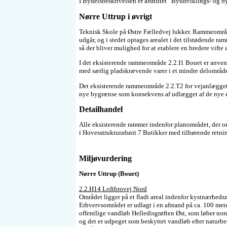
I Bydelsbeskrivelsen er afsnittet ”Byudviklings- og 
Nørre Uttrup i øvrigt
Teknisk Skole på Østre Fælledvej lukker. Rammeområde
udgår, og i stedet optages arealet i det tilstødende 
så der bliver mulighed for at etablere en bredere vifte 
I det eksisterende rammeområde 2.2.I1 Bouet er anven
med særlig pladskrævende varer i et mindre delområd
Det eksisterende rammeområde 2.2.T2 for vejanlægget 
nye bygrænse som konsekvens af udlægget af de nye 
Detailhandel
Alle eksisterende rammer indenfor planområdet, der o
i Hovesstrukturafsnit 7 Butikker med tilhørende retning
Miljøvurdering
Nørre Uttrup (Bouet)
2.2.H14 Loftbrovej Nord
Området ligger på et fladt areal indenfor kystnærhe
Erhvervsområdet er udlagt i en afstand på ca. 100 met
offentlige vandløb Helledisgrøften Øst, som løber nor
og det er udpeget som beskyttet vandløb efter naturb