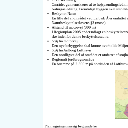
Området gennemskæres af to højspændingsledninge
Naturgasledning. Fremtidigt byggeri skal respekt
Beskyttet Natur
En lille del af området ved Lerbæk Å er omfattet 
Naturbeskyttelseslovens §3 (mose).
Afstand til motorvej (300 m)
I Regionplan 2005 er der udlagt en beskyttelses
ske indenfor denne beskyttelseszone.
Støj fra motorvej
Den nye bebyggelse skal kunne overholde Miljømin
Støj fra Aalborg Lufthavn
Den nordligste del af området er omfattet af stø
Regionalt jordbrugsområde
En bræmme på 2-300 m på nordsiden af Loftbrove
Planlægningsmæssig begrundelse