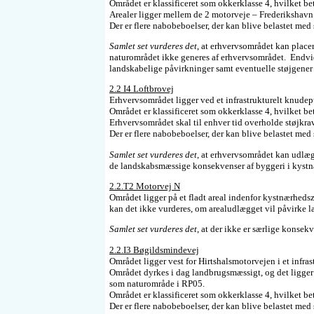
Området er klassificeret som okkerklasse 4, hvilket bet
Arealer ligger mellem de 2 motorveje – Frederikshavn 
Der er flere nabobeboelser, der kan blive belastet med
Samlet set vurderes det
, at erhvervsområdet kan place
naturområdet ikke generes af erhvervsområdet. Endvid
landskabelige påvirkninger samt eventuelle støjgener
2.2 I4 Loftbrovej
Erhvervsområdet ligger ved et infrastrukturelt knudep
Området er klassificeret som okkerklasse 4, hvilket bet
Erhvervsområdet skal til enhver tid overholde støjkra
Der er flere nabobeboelser, der kan blive belastet med
Samlet set vurderes det
, at erhvervsområdet kan udlæg
de landskabsmæssige konsekvenser af byggeri i kystn
2.2.T2 Motorvej N
Området ligger på et fladt areal indenfor kystnærhed
kan det ikke vurderes, om arealudlægget vil påvirke l
Samlet set vurderes det
, at der ikke er særlige konse
2.2.I3 Bøgildsmindevej
Området ligger vest for Hirtshalsmotorvejen i et infra
Området dyrkes i dag landbrugsmæssigt, og det ligge
som naturområde i RP05.
Området er klassificeret som okkerklasse 4, hvilket bet
Der er flere nabobeboelser, der kan blive belastet med