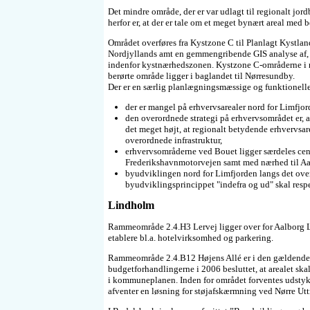
Det mindre område, der er var udlagt til regionalt j
herfor er, at der er tale om et meget bynært areal med 
Området overføres fra Kystzone C til Planlagt Kystla
Nordjyllands amt en gemmengribende GIS analyse af, h
indenfor kystnærhedszonen. Kystzone C-områderne i r
berørte område ligger i baglandet til Nørresundby.
Der er en særlig planlægningsmæssige og funktionelle
der er mangel på erhvervsarealer nord for Limfjor
den overordnede strategi på erhvervsområdet er,
det meget højt, at regionalt betydende erhvervsar
overordnede infrastruktur,
erhvervsområderne ved Bouet ligger særdeles cent
Frederikshavnmotorvejen samt med nærhed til Aa
byudviklingen nord for Limfjorden langs det ove
byudviklingsprincippet "indefra og ud" skal respe
Lindholm
Rammeområde 2.4.H3 Lervej ligger over for Aalborg L
etablere bl.a. hotelvirksomhed og parkering.
Rammeområde 2.4.B12 Højens Allé er i den gældende 
budgetforhandlingerne i 2006 besluttet, at arealet s
i kommuneplanen. Inden for området forventes udstykk
afventer en løsning for støjafskærmning ved Nørre Ut