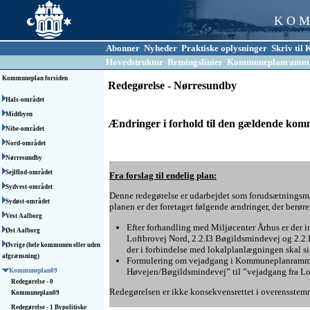
K O M
Abonner
Nyheder
Praktiske oplysninger
Skriv ti
Hovedstruktur
Retningslinier
Kommuneplanramm
Kommuneplan forsiden
Redegørelse - Nørresundby
Hals-området
Midtbyen
Ændringer i forhold til den gældende ko
Nibe-området
Nord-området
Nørresundby
Sejlflod-området
Fra forslag til endelig plan:
Sydvest-området
Denne redegørelse er udarbejdet som forudsætningsma
Sydøst-området
planen er der foretaget følgende ændringer, der berører
Vest Aalborg
Efter forhandling med Miljøcenter Århus er de
Øst Aalborg
Loftbrovej Nord, 2.2.I3 Bøgildsmindevej og 2.2.
Øvrige (hele kommunen eller uden
der i forbindelse med lokalplanlægningen skal s
afgrænsning)
Formulering om vejadgang i Kommuneplanramme
Høvejen/Bøgildsmindevej” til ”vejadgang fra Lo
Kommuneplan09
Redegørelse - 0
Redegørelsen er ikke konsekvensrettet i overensste
Kommuneplan09
Redegørelse - 1 Bypolitiske