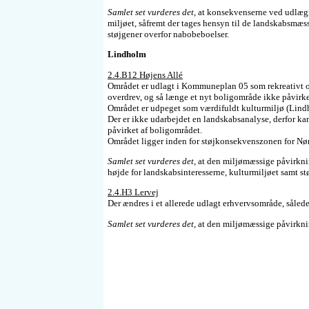
Samlet set vurderes det
, at konsekvenserne ved udlæg
miljøet, såfremt der tages hensyn til de landskabsmæ
støjgener overfor nabobeboelser.
Lindholm
2.4.B12 Højens Allé
Området er udlagt i Kommuneplan 05 som rekreativt 
overdrev, og så længe et nyt boligområde ikke påvirke
Området er udpeget som værdifuldt kulturmiljø (Lind
Der er ikke udarbejdet en landskabsanalyse, derfor k
påvirket af boligområdet.
Området ligger inden for støjkonsekvenszonen for Nø
Samlet set vurderes det
, at den miljømæssige påvirkni
højde for landskabsinteresserne, kulturmiljøet samt st
2.4.H3 Lervej
Der ændres i et allerede udlagt erhvervsområde, således 
Samlet set vurderes det
, at den miljømæssige påvirkni