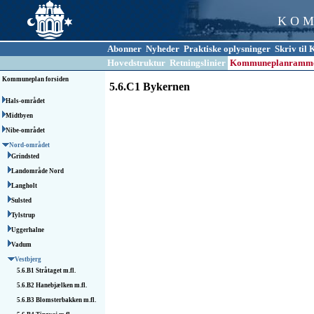
K O M
Abonner
Nyheder
Praktiske oplysninger
Skriv ti
Hovedstruktur
Retningslinier
Kommuneplanramm
Kommuneplan forsiden
5.6.C1 Bykernen
Hals-området
Midtbyen
Nibe-området
Nord-området
Grindsted
Landområde Nord
Langholt
Sulsted
Tylstrup
Uggerhalne
Vadum
Vestbjerg
5.6.B1
Stråtaget m.fl.
5.6.B2
Hanebjælken m.fl.
5.6.B3
Blomsterbakken m.fl.