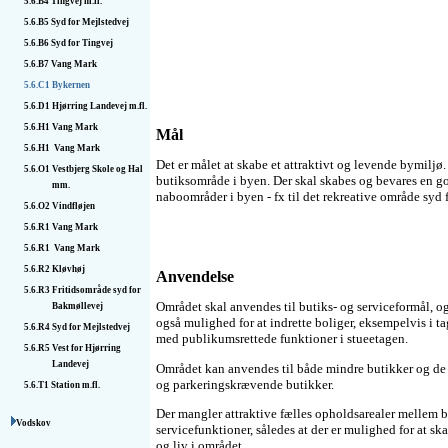
5.6.B4
Tingvej m.fl.
5.6.B5
Syd for Mejlstedvej
5.6.B6
Syd for Tingvej
5.6.B7
Vang Mark
5.6.C1
Bykernen
5.6.D1
Hjørring Landevej m.fl.
5.6.H1
Vang Mark
Mål
5.6.H1
Vang Mark
Det er målet at skabe et attraktivt og levende bymiljø.
5.6.O1
Vestbjerg Skole og Hal
butiksområde i byen. Der skal skabes og bevares en 
mm.
naboområder i byen - fx til det rekreative område syd 
5.6.O2
Vindfløjen
5.6.R1
Vang Mark
5.6.R1
Vang Mark
5.6.R2
Kløvhøj
Anvendelse
5.6.R3
Fritidsområde syd for
Området skal anvendes til butiks- og serviceformål, og
Bakmøllevej
også mulighed for at indrette boliger, eksempelvis i t
5.6.R4
Syd for Mejlstedvej
med publikumsrettede funktioner i stueetagen.
5.6.R5
Vest for Hjørring
Landevej
Området kan anvendes til både mindre butikker og de 
og parkeringskrævende butikker.
5.6.T1
Station m.fl.
Der mangler attraktive fælles opholdsarealer mellem 
Vodskov
servicefunktioner, således at der er mulighed for at ska
og liv i området.