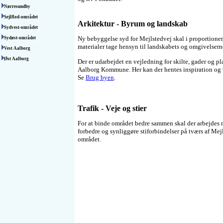
Nørresundby
Sejlflod-området
Arkitektur - Byrum og landskab
Sydvest-området
Ny bebyggelse syd for Mejlstedvej skal i proportioner,
Sydøst-området
materialer tage hensyn til landskabets og omgivelserne
Vest Aalborg
Øst Aalborg
Der er udarbejdet en vejledning for skilte, gader og pl
Aalborg Kommune. Her kan der hentes inspiration og 
Se
Brug byen
.
Trafik - Veje og stier
For at binde området bedre sammen skal der arbejdes 
forbedre og synliggøre stiforbindelser på tværs af Mej
området.