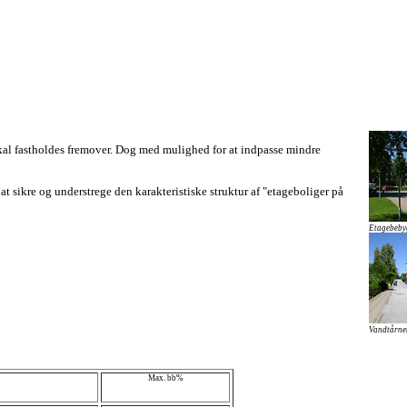
al fastholdes fremover. Dog med mulighed for at indpasse mindre
t sikre og understrege den karakteristiske struktur af "etageboliger på
Etagebebyg
Vandtårnet
Max. bb%