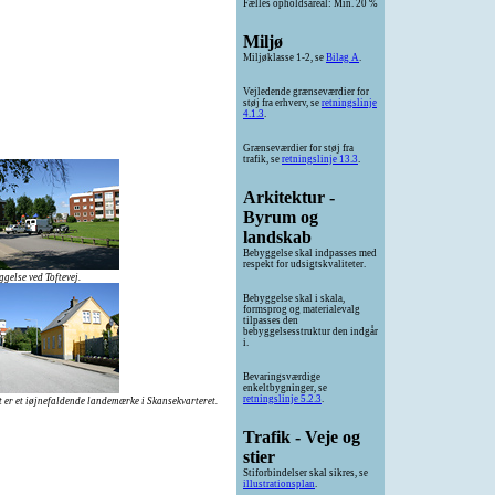
Fælles opholdsareal: Min. 20 %
Miljø
Miljøklasse 1-2, se
Bilag A
.
Vejledende grænseværdier for
støj fra erhverv, se
retningslinje
4.1.3
.
Grænseværdier for støj fra
trafik, se
retningslinje 13.3
.
Arkitektur -
Byrum og
landskab
Bebyggelse skal indpasses med
respekt for udsigtskvaliteter.
gelse ved Toftevej.
Bebyggelse skal i skala,
formsprog og materialevalg
tilpasses den
bebyggelsesstruktur den indgår
i.
Bevaringsværdige
enkeltbygninger, se
retningslinje 5.2.3
.
 er et iøjnefaldende landemærke i Skansekvarteret.
Trafik - Veje og
stier
Stiforbindelser skal sikres, se
illustrationsplan
.