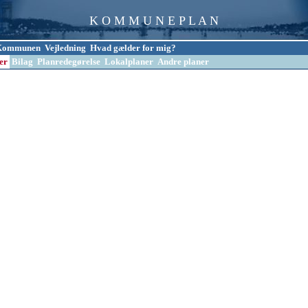
K O M M U N E P L A N
l Kommunen
Vejledning
Hvad gælder for mig?
er
Bilag
Planredegørelse
Lokalplaner
Andre planer