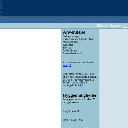
Udskriftslayout
Anvendelse
Boliger (etage)
Enkeltstående butikker (kun
mod Skansevej)
Kontorer
Service
Institutioner
Rekreative formål
Anvendelsen er specificeret i
Bilag A
.
Bruttoetageareal: Max. 1.000
m² pr. dagligvarebutik og max.
250 m² pr. udvalgsvarebutik
Se uddybende vilkår i
retningslinie
7.1.5
Byggemuligheder
Bebyggelsesprocent: Max. 70.
Se også skema
Etager: Max. 3
Højde: Max. 12 m