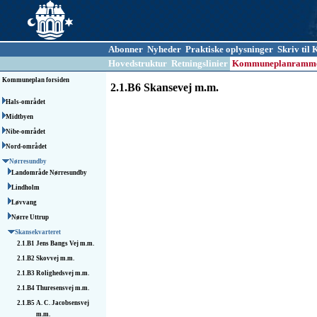
Abonner
Nyheder
Praktiske oplysninger
Skriv ti
Hovedstruktur
Retningslinier
Kommuneplanramm
Kommuneplan forsiden
2.1.B6 Skansevej m.m.
Hals-området
Midtbyen
Nibe-området
Nord-området
Nørresundby
Landområde Nørresundby
Lindholm
Løvvang
Nørre Uttrup
Skansekvarteret
2.1.B1
Jens Bangs Vej m.m.
2.1.B2
Skovvej m.m.
2.1.B3
Rolighedsvej m.m.
2.1.B4
Thuresensvej m.m.
2.1.B5
A. C. Jacob­sensvej
m.m.