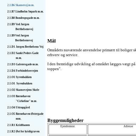
2.1.B6
Skansevej m.m.
2.1.B7
Lindholm Søpark m.m.
2.1.B8
Bondropsgade m.m.
2.1.B9
Ved Jørgen
Berthelsensvej
2.1.B9
Ved Jørgen
Mål
Berthelsensvej
2.1.D1
Jørgen Berthelsens Vej
Områdets nuværende anvendelse primært til boliger sk
2.1.D2
Sankt Peders Gade
erhverv og service.
m.m.
I den fremtidige udvikling af området lægges vægt på a
2.1.D3
Galstersgade m.m.
toppen".
2.1.D4
Forbindel­sesvejen
2.1.O1
Syrenbakken
2.1.O1
Syrenbakken
2.1.O2
Skansevejens Skole
2.1.O3
Børnehaven
"Cirkeline" m.m.
2.1.O4
Uttrupgård
2.1.O5
Børnehaven Østergade
mm.
Byggemuligheder
2.1.R1
Kridtbanen
Ejendomsnr.
Adresse
2.1.R2
Øst for kridtgraven