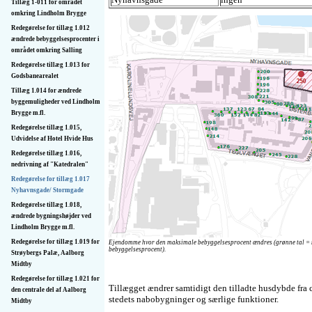
Tillæg 1-011 for området
omkring Lindholm Brygge
Redegørelse for tillæg 1.012
ændrede bebyggelsesprocenter i
området omkring Salling
Redegørelse tillæg 1.013 for
Godsbanearealet
Tillæg 1.014 for ændrede
byggemuligheder ved Lindholm
Brygge m.fl.
Redegørelse tillæg 1.015,
Udvidelse af Hotel Hvide Hus
Redegørelse tillæg 1.016,
nedrivning af "Katedralen"
Redegørelse for tillæg 1.017
Nyhavnsgade/ Stormgade
Redegørelse tillæg 1.018,
ændrede bygningshøjder ved
Lindholm Brygge m.fl.
Redegørelse for tillæg 1.019 for
Ejendomme hvor den maksimale bebyggelsesprocent ændres (grønne tal =
bebyggelsesprocent).
Strøybergs Palæ, Aalborg
Midtby
Redegørelse for tillæg 1.021 for
Tillægget ændrer samtidigt den tilladte husdybde fra c
den centrale del af Aalborg
stedets nabobygninger og særlige funktioner.
Midtby