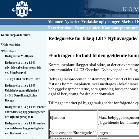
K O M
Abonner
Nyheder
Praktiske oplysninger
Skriv ti
Hovedstruktur
Retningslinier
Kommuneplanramm
Kommuneplan forsiden
Redegørelse for tillæg 1.017 Nyhavnsgade
Hals-området
Midtbyen
Ændringer i forhold til den gældende ko
Redegørelse Midtbyen
Redegørelse tillæg 1.003,
Kommuneplantillægget skal sikre, at der er overenss
udvidelse af erhvervsområde
centerområdet 1.4.D3 Østerbro, Nyhavnsgade m.fl. og
ved Stigsborgvej
Bebyggelsesprocenten bestemmer, hvor stort et hus må 
Tillæg 1-004 for Østre Havn
fastsat i kommuneplanen, skal medtages i lokalplan
Redegørelse tillæg 1.005,
bebyggelsesprocenterne, som grundlag for ejendomsb
Udvidet byggemuligheder i
også få betydning for din ejendomsskat.
1.4.H1 Østre Havn, Stuhrs
Brygge
Tillægget ændrer på byggemuligheder for følgende 
Redegørelse tillæg 1.009, ændret
anvendelse og byggemuligheder
Ejendom
Max. bebyggelsesproce
ved Hjulmagervej m.fl.
jf. gældende kommunep
Redegørelse tillæg 1.010, ændret
anvendelse og byggemuligheder
Nyhavnsgade/Stormgade 11
ingen
ved Brohuset m.m.
Nyhavnsgade
ingen