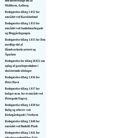
den nordvestlige del af
Midtbyen, Aalborg
Redegørelse tillæg 1.032 for
området ved Karolinelund
Redegørelse tillæg 1.033 for
området ved Sankelmarksgade
og Bleggårdsgangen
Redegørelse tillæg 1.035 for Den
nordlige del af
Håndværkerkvarteret og
Åparken
Redegørelse for tillæg H.022 om
oplag af gasolieprodukter i
eksisterende olielager
Redegørelse tillæg 1.036 for
Østre Havn
Redegørelse tillæg 1.037 for
boliger m.m. for et område ved
Østergade/Engvej
Redegørelse tillæg 1.038 for
Bolig og erhverv ved
Kirkegårdsgade i Vestbyen
Redegørelse tillæg 1.040 for
området ved Budolfi Plads
Redegørelse tillæg 1.041 for
udvalgsvarebutikker, Friis