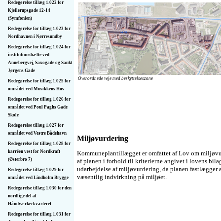
Redegørelse tillæg 1.022 for
Kjellerupsgade 12-14
(Symfonien)
Redegørelse for tillæg 1.023 for
Nordhavnen i Nørresundby
Redegørelse for tillæg 1.024 for
institutions­bælte ved
Annebergvej, Saxogade og Sankt
Jørgens Gade
Overordnede veje med beskyttelseszone
Redegørelse for tillæg 1.025 for
området ved Musikkens Hus
Redegørelse for tillæg 1.026 for
området ved Poul Paghs Gade
Skole
Redegørelse tillæg 1.027 for
området ved Vestre Bådehavn
Miljøvurdering
Redegørelse for tillæg 1.028 for
karréen vest for Nordkraft
Kommuneplantillægget er omfattet af Lov om miljøvur
(Østerbro 7)
af planen i forhold til kriterierne angivet i lovens bi
udarbejdelse af miljøvurdering, da planen fastlægger 
Redegørelse tillæg 1.029 for
væsentlig indvirkning på miljøet.
området ved Lindholm Brygge
Redegørelse tillæg 1.030 for den
nordlige del af
Håndværkerkvarteret
Redegørelse for tillæg 1.031 for