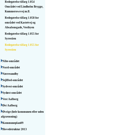
Redegørelse tillæg 1.054
Området ved Lindholm Brygge,
Kummerowsvej m.fl.
Redegørelse tillæg 1.058 for
området ved Kastetvej og
Absalonsgade, Vestbyen
Redegørelse tillæg 1.055 for
Syrestien
Redegørelse tillæg 1.055 for
Syrestien
Nibe-området
Nord-området
Nørresundby
Sejlflod-området
Sydvest-området
Sydøst-området
Vest Aalborg
Øst Aalborg
Øvrige (hele kommunen eller uden
afgrænsning)
Kommuneplan09
Hovedstruktur 2013