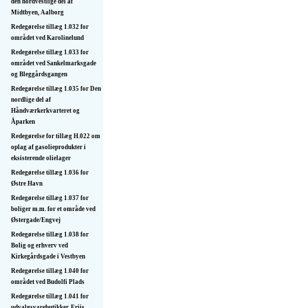
den nordvestlige del af
Midtbyen, Aalborg
Redegørelse tillæg 1.032 for
området ved Karolinelund
Redegørelse tillæg 1.033 for
området ved Sankelmarksgade
og Bleggårdsgangen
Redegørelse tillæg 1.035 for Den
nordlige del af
Håndværkerkvarteret og
Åparken
Redegørelse for tillæg H.022 om
oplag af gasolieprodukter i
eksisterende olielager
Redegørelse tillæg 1.036 for
Østre Havn
Redegørelse tillæg 1.037 for
boliger m.m. for et område ved
Østergade/Engvej
Redegørelse tillæg 1.038 for
Bolig og erhverv ved
Kirkegårdsgade i Vestbyen
Redegørelse tillæg 1.040 for
området ved Budolfi Plads
Redegørelse tillæg 1.041 for
udvalgsvarebutikker, Friis