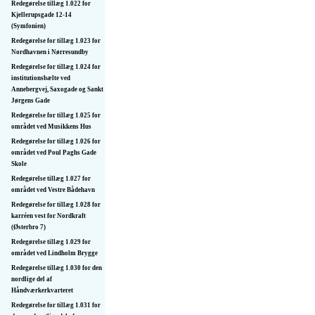
Redegørelse tillæg 1.022 for
Kjellerupsgade 12-14
(Symfonien)
Redegørelse for tillæg 1.023 for
Nordhavnen i Nørresundby
Redegørelse for tillæg 1.024 for
institutions­bælte ved
Annebergvej, Saxogade og Sankt
Jørgens Gade
Redegørelse for tillæg 1.025 for
området ved Musikkens Hus
Redegørelse for tillæg 1.026 for
området ved Poul Paghs Gade
Skole
Redegørelse tillæg 1.027 for
området ved Vestre Bådehavn
Redegørelse for tillæg 1.028 for
karréen vest for Nordkraft
(Østerbro 7)
Redegørelse tillæg 1.029 for
området ved Lindholm Brygge
Redegørelse tillæg 1.030 for den
nordlige del af
Håndværkerkvarteret
Redegørelse for tillæg 1.031 for