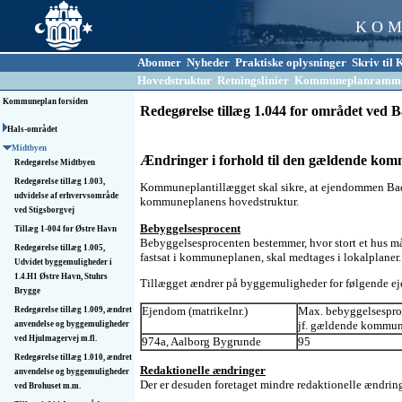
K O M
Abonner
Nyheder
Praktiske oplysninger
Skriv ti
Hovedstruktur
Retningslinier
Kommuneplanramm
Kommuneplan forsiden
Redegørelse tillæg 1.044 for området ved
Hals-området
Midtbyen
Ændringer i forhold til den gældende ko
Redegørelse Midtbyen
Redegørelse tillæg 1.003,
Kommuneplantillægget skal sikre, at ejendommen Bade
udvidelse af erhvervsområde
kommuneplanens hovedstruktur.
ved Stigsborgvej
Bebyggelsesprocent
Tillæg 1-004 for Østre Havn
Bebyggelsesprocenten bestemmer, hvor stort et hus må 
Redegørelse tillæg 1.005,
fastsat i kommuneplanen, skal medtages i lokalplaner.
Udvidet byggemuligheder i
1.4.H1 Østre Havn, Stuhrs
Tillægget ændrer på byggemuligheder for følgende 
Brygge
Ejendom (matrikelnr.)
Max. bebyggelsespro
Redegørelse tillæg 1.009, ændret
jf. gældende kommu
anvendelse og byggemuligheder
ved Hjulmagervej m.fl.
974a, Aalborg Bygrunde
95
Redegørelse tillæg 1.010, ændret
Redaktionelle ændringer
anvendelse og byggemuligheder
Der er desuden foretaget mindre redaktionelle ændring
ved Brohuset m.m.