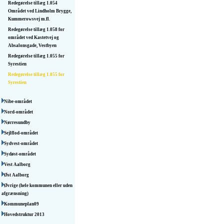
Redegørelse tillæg 1.054
Området ved Lindholm Brygge,
Kummerowsvej m.fl.
Redegørelse tillæg 1.058 for
området ved Kastetvej og
Absalonsgade, Vestbyen
Redegørelse tillæg 1.055 for
Syrestien
Redegørelse tillæg 1.055 for
Syrestien
Nibe-området
Nord-området
Nørresundby
Sejlflod-området
Sydvest-området
Sydøst-området
Vest Aalborg
Øst Aalborg
Øvrige (hele kommunen eller uden
afgrænsning)
Kommuneplan09
Hovedstruktur 2013