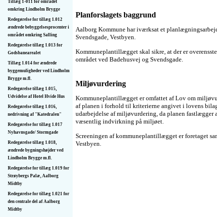
Tillæg 1-011 for området
omkring Lindholm Brygge
Planforslagets baggrund
Redegørelse for tillæg 1.012
ændrede bebyggelsesprocenter i
Aalborg Kommune har iværksat et planlægningsarbejd
området omkring Salling
Svendsgade, Vestbyen.
Redegørelse tillæg 1.013 for
Kommuneplantillægget skal sikre, at der er overenss
Godsbanearealet
området ved Badehusvej og Svendsgade.
Tillæg 1.014 for ændrede
byggemuligheder ved Lindholm
Brygge m.fl.
Miljøvurdering
Redegørelse tillæg 1.015,
Udvidelse af Hotel Hvide Hus
Kommuneplantillægget er omfattet af Lov om miljøvur
af planen i forhold til kriterierne angivet i lovens bi
Redegørelse tillæg 1.016,
udarbejdelse af miljøvurdering, da planen fastlægger 
nedrivning af "Katedralen"
væsentlig indvirkning på miljøet.
Redegørelse for tillæg 1.017
Nyhavnsgade/ Stormgade
Screeningen af kommuneplantillægget er foretaget s
Vestbyen.
Redegørelse tillæg 1.018,
ændrede bygningshøjder ved
Lindholm Brygge m.fl.
Redegørelse for tillæg 1.019 for
Strøybergs Palæ, Aalborg
Midtby
Redegørelse for tillæg 1.021 for
den centrale del af Aalborg
Midtby