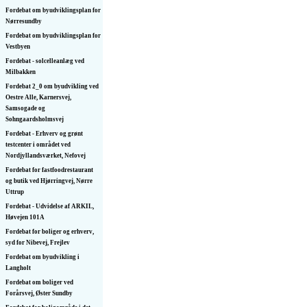
Fordebat om byudviklingsplan for
Nørresundby
Fordebat om byudviklingsplan for
Vestbyen
Fordebat - solcelleanlæg ved
Milbakken
Fordebat 2_0 om byudvikling ved
Oestre Alle, Karnersvej,
Samsogade og
Sohngaardsholmsvej
Fordebat - Erhverv og grønt
testcenter i området ved
Nordjyllandsværket, Nefovej
Fordebat for fastfoodrestaurant
og butik ved Hjørringvej, Nørre
Uttrup
Fordebat - Udvidelse af ARKIL,
Høvejen 101A
Fordebat for boliger og erhverv,
syd for Nibevej, Frejlev
Fordebat om byudvikling i
Langholt
Fordebat om boliger ved
Forårsvej, Øster Sundby