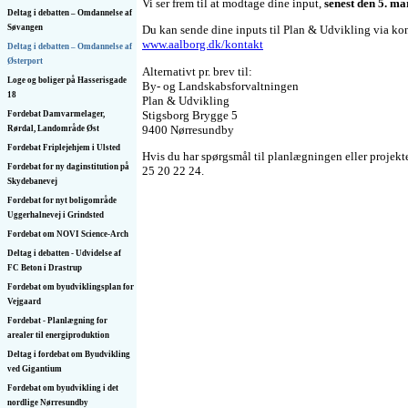
Vi ser frem til at modtage dine input,
senest den 5. ma
Deltag i debatten – Omdannelse af
Søvangen
Du kan sende dine inputs til Plan & Udvikling via ko
www.aalborg.dk/kontakt
Deltag i debatten – Omdannelse af
Østerport
Alternativt pr. brev til:
Loge og boliger på Hasserisgade
By- og Landskabsforvaltningen
18
Plan & Udvikling
Stigsborg Brygge 5
Fordebat Damvarmelager,
9400 Nørresundby
Rørdal, Landområde Øst
Fordebat Friplejehjem i Ulsted
Hvis du har spørgsmål til planlægningen eller projekt
Fordebat for ny daginstitution på
25 20 22 24.
Skydebanevej
Fordebat for nyt boligområde
Uggerhalnevej i Grindsted
Fordebat om NOVI Science-Arch
Deltag i debatten - Udvidelse af
FC Beton i Drastrup
Fordebat om byudviklingsplan for
Vejgaard
Fordebat - Planlægning for
arealer til energiproduktion
Deltag i fordebat om Byudvikling
ved Gigantium
Fordebat om byudvikling i det
nordlige Nørresundby