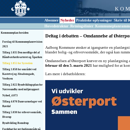
K O M
Abonner
Nyheder
Praktiske oplysninger
Skriv ti
Hovedstruktur
Retningslinier
Kommuneplanramm
Kommuneplan forsiden
Deltag i debatten – Omdannelse af Østerpo
Forslag til Kommuneplanrevision
2021
Aalborg Kommune ønsker at igangsætte en planlægnin
blandet bolig- og erhvervsområde, der også kan rumme
Tillæg 1.035 Den nordlige del af
Håndværkerkvarteret og Åparken
Omdannelsen af Østerport kræver en ny planlægning af
Tillæg 1.055 for Syrestien
februar til den 5. marts 2021
har mulighed for at komm
Tillæg 1.058 for området ved
Læs mere i debatfolderen:
Kastetvej og Absalonsgade,
Vestbyen
Tillæg 2.022 Byudviklingsplan for
Nørresundby med miljørapport
Nyhed_4.073
Tillæg 4.070 Damvarmelager ved
Rørdal
Tillæg 5.030 for erhvervsområde,
Hvorup
Byudvikling Romdrup
Fordebat for nyt boligområde på