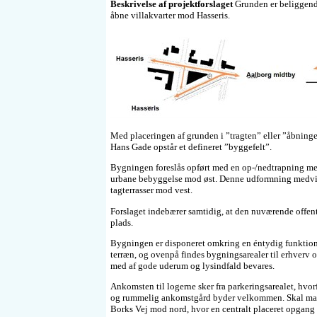
Beskrivelse af projektforslaget
Grunden er beliggend
åbne villakvarter mod Hasseris.
Med placeringen af grunden i ”tragten” eller ”åbnin
Hans Gade opstår et defineret ”byggefelt”.
Bygningen foreslås opført med en op-/nedtrapning med
urbane bebyggelse mod øst. Denne udformning medvir
tagterrasser mod vest.
Forslaget indebærer samtidig, at den nuværende offentlig
plads.
Bygningen er disponeret omkring en éntydig funktions
terræn, og ovenpå findes bygningsarealer til erhverv o
med af gode uderum og lysindfald bevares.
Ankomsten til logerne sker fra parkeringsarealet, hvor
og rummelig ankomstgård byder velkommen. Skal man i 
Borks Vej mod nord, hvor en centralt placeret opgang 