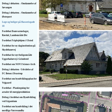
Deltag i debatten – Omdannelse af
Søvangen
Deltag i debatten – Omdannelse af
Østerport
Loge og boliger på Hasserisgade
18
Fordebat Damvarmelager,
Rørdal, Landområde Øst
Fordebat Friplejehjem i Ulsted
Fordebat for ny daginstitution på
Skydebanevej
Fordebat for nyt boligområde
Uggerhalnevej i Grindsted
Fordebat om NOVI Science-Arch
Deltag i debatten - Udvidelse af
FC Beton i Drastrup
Fordebat om byudviklingsplan for
Vejgaard
Fordebat - Planlægning for
arealer til energiproduktion
Deltag i fordebat om Byudvikling
ved Gigantium
Fordebat om byudvikling i det
nordlige Nørresundby