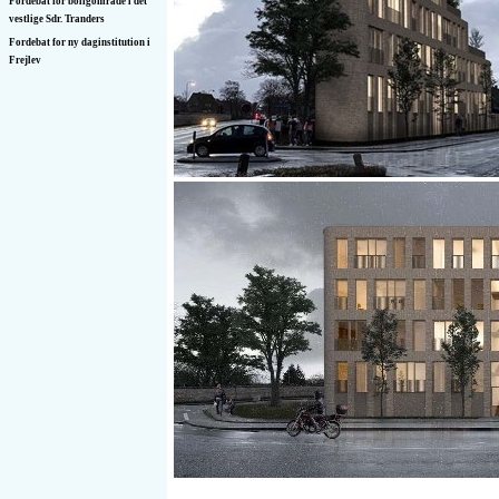
Fordebat for boligområde i det
vestlige Sdr. Tranders
Fordebat for ny daginstitution i
Frejlev