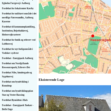
Egholm Færgevej i Aalborg
Fordebat for lokalcenter Kærby
Fordebat for militært område i det
nordlige Nørresundby, Aalborg
Kaserne
Fordebat til kommuneplantillæg,
Institution, Bejsebakkevej,
Hobrovejkvarteret
Fordebat for butik og erhverv ved
Loftbrovej
Fordebat for nyt boligområde i
Vodskov sydvest
Fordebat - Energipark Aalborg
Fordebat om Nordjyllands
Ressourcepark, Erhverv Øst
Fordebat Nibe, Søndergade og
Sygehusvej
Eksisterende Loge
Fordebat om byudvikling i
Romdrup
Fordebat om byudviklingsplan
Stae og Vester Hassing
Fordebat Bymidten i Hals
Fordebat - Energipark Tuekær -
Bolle Enge