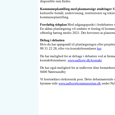
disponible rum findes.
Kommuneplantillæg med planmæssige ændringer
Ko
kulturelle formål, undervisning, institutioner og tekni
kommuneplantillæg.
Foreløbig tidsplan
Med udgangspunkt i fordebatten vi
En sådan planlægning vil omfatte et forslag til kommun
offentlig høring medio 2021. Det forventes at planer
Deltag i debatten
Hvis du har spørgsmål til planlægningen eller projekt
99 31 22 28, eller via kontaktforumlaren
her
.
Du har mulighed for at deltage i debatten ved at frem
kontaktforumlaren:
www.aalborg.dk/kontakt
Du har også mulighed for at indlevere dine bemærkni
9400 Nørresundby
Vi foretrækker elektronisk post. Dette debatmaterial
hjemme-side
www.aalborgkommuneplan.dk
under Nyh