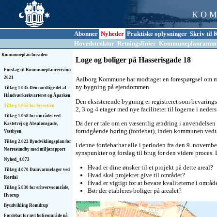
K O M
Abonner
Nyheder
Praktiske oplysninger
Skriv ti
Hovedstruktur
Retningslinier
Kommuneplanramm
Kommuneplan forsiden
Loge og boliger på Hasserisgade 18
Forslag til Kommuneplanrevision
2021
Aalborg Kommune har modtaget en forespørgsel om mul
ny bygning på ejendommen.
Tillæg 1.035 Den nordlige del af
Håndværkerkvarteret og Åparken
Den eksisterende bygning er registreret som bevaring
Tillæg 1.055 for Syrestien
2, 3 og 4 etager med nye faciliteter til logerne i neder
Tillæg 1.058 for området ved
Da der er tale om en væsentlig ændring i anvendelsen 
Kastetvej og Absalonsgade,
forudgående høring (fordebat), inden kommunen vedtag
Vestbyen
Tillæg 2.022 Byudviklingsplan for
I denne fordebathar alle i perioden fra den 9. novem
Nørresundby med miljørapport
synspunkter og forslag til brug for den videre proces.
Nyhed_4.073
Hvad er dine ønsker til et projekt på dette areal?
Tillæg 4.070 Damvarmelager ved
Hvad skal projektet give til området?
Rørdal
Hvad er vigtigt for at bevare kvaliteterne i områd
Tillæg 5.030 for erhvervsområde,
Bør der etableres boliger på arealet?
Hvorup
Byudvikling Romdrup
Fordebat for nyt boligområde på