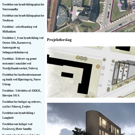
Fordebat om byudviklingsplan for
Nørresundby
Fordebat om byudviklingsplan for
Vestbyen
Fordebat - solcelleanlæg ved
Milbakken
Fordebat 2_0 om byudvikling ved
Projektforslag
Oestre Alle, Karnersvej,
Samsogade og
Sohngaardsholmsvej
Fordebat - Erhverv og grønt
testcenter i området ved
Nordjyllandsværket, Nefovej
Fordebat for fastfoodrestaurant
og butik ved Hjørringvej, Nørre
Uttrup
Fordebat - Udvidelse af ARKIL,
Høvejen 101A
Fordebat for boliger og erhverv,
syd for Nibevej, Frejlev
Fordebat om byudvikling i
Langholt
Fordebat om boliger ved
Forårsvej, Øster Sundby