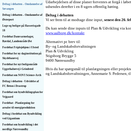
Udarbejdelsen af disse planer forventes at forgå i løbe
Deltag i debatten – Omdannelse af
udsendes derefter i en 8 ugers offentlig høring.
Søvangen
Deltag i debatten
Deltag i debatten – Omdannelse af
Vi ser frem til at modtage dine input,
senest den 26. f
Østerport
Loge og boliger på Hasserisgade
Du kan sende dine inputs til Plan & Udvikling via ko
18
www.aalborg.dk/kontakt
Fordebat Damvarmelager,
Alternativt pr. brev til:
Rørdal, Landområde Øst
By- og Landskabsforvaltningen
Fordebat Friplejehjem i Ulsted
Plan & Udvikling
Fordebat for ny daginstitution på
Stigsborg Brygge 5
Skydebanevej
9400 Nørresundby
Fordebat for nyt boligområde
Hvis du har spørgsmål til planlægningen eller projekt
Uggerhalnevej i Grindsted
og Landskabsforvaltningen, Annemarie S. Pedersen, tlf
Fordebat om NOVI Science-Arch
Deltag i debatten - Udvidelse af
FC Beton i Drastrup
Fordebat om byudviklingsplan for
Vejgaard
Fordebat - Planlægning for
arealer til energiproduktion
Deltag i fordebat om Byudvikling
ved Gigantium
Fordebat om byudvikling i det
nordlige Nørresundby