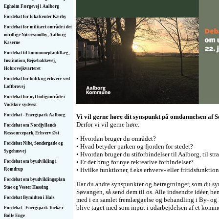
Egholm Færgevej i Aalborg
Fordebat for lokalcenter Kærby
Fordebat for militært område i det
nordlige Nørresundby, Aalborg
Kaserne
Fordebat til kommuneplantillæg,
Institution, Bejsebakkevej,
Hobrovejkvarteret
Fordebat for butik og erhverv ved
Loftbrovej
Fordebat for nyt boligområde i
Vodskov sydvest
Fordebat - Energipark Aalborg
Vi vil gerne høre dit synspunkt på omdannelsen af 
Derfor vi vil gerne høre:
Fordebat om Nordjyllands
Ressourcepark, Erhverv Øst
• Hvordan bruger du området?
Fordebat Nibe, Søndergade og
• Hvad betyder parken og fjorden for stedet?
Sygehusvej
• Hvordan bruger du stiforbindelser til Aalborg, til s
• Er der brug for nye rekreative forbindelser?
Fordebat om byudvikling i
• Hvilke funktioner, f.eks erhverv- eller fritidsfunkti
Romdrup
Fordebat om byudviklingsplan
Har du andre synspunkter og betragtninger, som du sy
Stae og Vester Hassing
Søvangen, så send dem til os. Alle indsendte idéer, be
Fordebat Bymidten i Hals
med i en samlet fremlæggelse og behandling i By- o
blive taget med som input i udarbejdelsen af et komm
Fordebat - Energipark Tuekær -
Bolle Enge