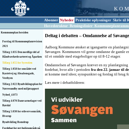
K O M
Abonner
Nyheder
Praktiske oplysninger
Skriv ti
Hovedstruktur
Retningslinier
Kommuneplanramm
Kommuneplan forsiden
Deltag i debatten – Omdannelse af Søvang
Forslag til Kommuneplanrevision
2021
Aalborg Kommune ønsker at igangsætte en planlægni
Søvangen. Kommunen vil gerne omdanne de gamle er
Tillæg 1.035 Den nordlige del af
til et område med etageboliger op til 8-12 etager.
Håndværkerkvarteret og Åparken
Tillæg 1.055 for Syrestien
Omdannelsen af Søvangen kræver en ny planlægning a
fordebat, hvor alle i perioden
fra den 22. januar til d
Tillæg 1.058 for området ved
at komme med ideer, synspunkter og forslag til brug fo
Kastetvej og Absalonsgade,
Vestbyen
Læs mere i debatfolderen:
Tillæg 2.022 Byudviklingsplan for
Nørresundby med miljørapport
Nyhed_4.073
Tillæg 4.070 Damvarmelager ved
Rørdal
Tillæg 5.030 for erhvervsområde,
Hvorup
Byudvikling Romdrup
Fordebat for nyt boligområde på