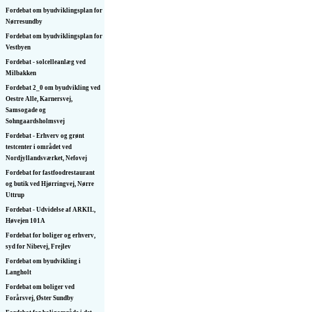
Fordebat om byudviklingsplan for
Nørresundby
Fordebat om byudviklingsplan for
Vestbyen
Fordebat - solcelleanlæg ved
Milbakken
Fordebat 2_0 om byudvikling ved
Oestre Alle, Karnersvej,
Samsogade og
Sohngaardsholmsvej
Fordebat - Erhverv og grønt
testcenter i området ved
Nordjyllandsværket, Nefovej
Fordebat for fastfoodrestaurant
og butik ved Hjørringvej, Nørre
Uttrup
Fordebat - Udvidelse af ARKIL,
Høvejen 101A
Fordebat for boliger og erhverv,
syd for Nibevej, Frejlev
Fordebat om byudvikling i
Langholt
Fordebat om boliger ved
Forårsvej, Øster Sundby