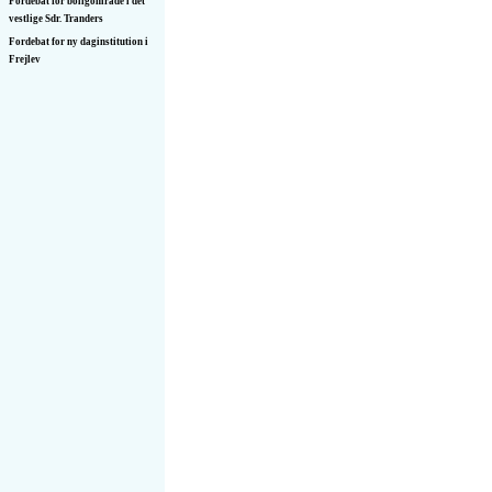
Fordebat for boligområde i det
vestlige Sdr. Tranders
Fordebat for ny daginstitution i
Frejlev