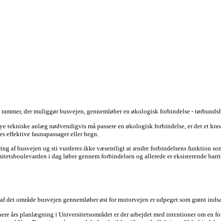
 rammer, der muliggør busvejen, gennemløber en økologisk forbindelse - tørbundsfo
e tekniske anlæg nødvendigvis må passere en økologisk forbindelse, er det et krav,
es effektive faunapassager eller hegn.
ing af busvejen og sti vurderes ikke væsentligt at ændre forbindelsens funktion so
itetsboulevarden i dag løber gennem forbindelsen og allerede er eksisterende barrie
 af det område busvejen gennemløber øst for motorvejen er udpeget som grønt indsa
enere års planlægning i Universitetsområdet er der arbejdet med intentioner om en 