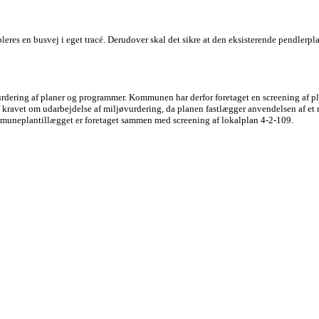
leres en busvej i eget tracé. Derudover skal det sikre at den eksisterende pendlerp
ring af planer og programmer. Kommunen har derfor foretaget en screening af planen
 kravet om udarbejdelse af miljøvurdering, da planen fastlægger anvendelsen af et 
mmuneplantillægget er foretaget sammen med screening af lokalplan 4-2-109.