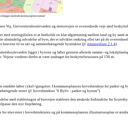
 tillægget ændrede kommuneplanrammer
uers Vej, Universitetsboulevarden og motorvejen er overordnede veje med beskyttel
et med retningslinien er at fastholde en klar afgrænsning mellem land og by samt at
re almindelig udvidelse af byer, der er udviklet omkring eller tæt på de overordned
er kravene til en tæt og sammenhængende bystruktur (jf.
retningslinie 2.1.4
).
sitetsboulevarden ligger i byzone og løber gennem allerede ramme- og lokalplanla
n. Vejene vurderes derfor at være undtaget for beskyttelseszonen på 150 m.
 området løber cykel-/gangstier. I kommuneplanens hovedstruktur for parker og byl
hængende stinet (jf. hovedstruktur "
6 Byliv - parker og byrum").
indelse med etableringen af busvejen etableres den ønskede forbindelse fra Scoresby
tilpasse den nye linjeføring.
 for stier-ruter i hovedstrukturen og på kommuneplanens illustrationsplan er ændre