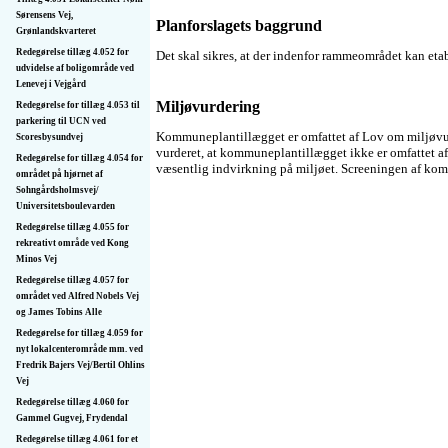
Sørensens Vej,
Planforslagets baggrund
Grønlandskvarteret
Redegørelse tillæg 4.052 for
Det skal sikres, at der indenfor rammeområdet kan etab
udvidelse af boligområde ved
Lenevej i Vejgård
Miljøvurdering
Redegørelse for tillæg 4.053 til
parkering til UCN ved
Kommuneplantillægget er omfattet af Lov om miljøvurde
Scoresbysundvej
vurderet, at kommuneplantillægget ikke er omfattet af
Redegørelse for tillæg 4.054 for
væsentlig indvirkning på miljøet. Screeningen af ko
området på hjørnet af
Sohngårdsholmsvej/
Universitetsboulevarden
Redegørelse tillæg 4.055 for
rekreativt område ved Kong
Minos Vej
Redegørelse tillæg 4.057 for
området ved Alfred Nobels Vej
og James Tobins Alle
Redegørelse for tillæg 4.059 for
nyt lokalcenterområde mm. ved
Fredrik Bajers Vej/Bertil Ohlins
Vej
Redegørelse tillæg 4.060 for
Gammel Gugvej, Frydendal
Redegørelse tillæg 4.061 for et