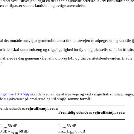
gt mod Vest. Busvejen udgør en del af en højklassificeret kollektiv trafikforbind
en er tilpasset stedets landskab og øvrige anvendelse.
 af det område busvejen gennemløber øst for motorvejen er udpeget som grøn kile (j
r kilen skal sammenhæng og tilgængelighed for dyre- og planteliv samt for friluftsl
er allerede i dag gennemskåret af motorvej E45 og Universitetsboulevarden. Etableri
on.
ingslinie 13.3 Støj
skal der ved anlæg af nye veje og ved varige trafikomlægninger, 
e støjniveauer på arealer udlagt til støjfølsomme formål:
ende udendørs vejtrafikstøjniveau
Fremtidig udendørs vejtrafikstøjniveau
L
58 dB
L
58 dB
den
den
8 dB - L
68 dB
max. L
68 dB
den
den