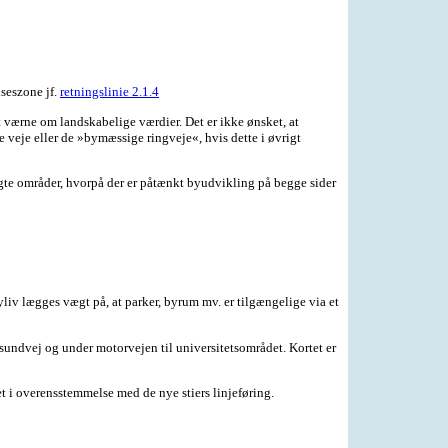
seszone jf.
retningslinie 2.1.4
 værne om landskabelige værdier. Det er ikke ønsket, at
e veje eller de »bymæssige ringveje«, hvis dette i øvrigt
gte områder, hvorpå der er påtænkt byudvikling på begge sider
iv lægges vægt på, at parker, byrum mv. er tilgængelige via et
sundvej og under motorvejen til universitetsområdet. Kortet er
t i overensstemmelse med de nye stiers linjeføring.