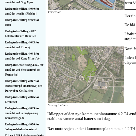
over 6
området ved Gug Alper
Redegørelse tillæg 4.040 for
Friarealer
området nord for Fjelshøj
Der fi
Redegørelse tillæg x.xxx for
De blå 
xxxx
Redegørelse Tillæg 4.042
I forb
Lokalcenter ved Danalien
støjdæ
Redegørelse tillæg 4.043 for
området ved Ritavej
Nord f
Redegørelse tillæg 4.044 for
Inden 
området ved Kong Minos Vej
dispens
Redegørelse for tillæg 4.045 for
området ved Venøsundvej og
Tornhøjvej
Redegørelse tillæg 4.047 for
lokalcenter på Hadsundvej ved
Doravej og Golfparken
Redegørelse tillæg 4.046 for
Eternitten
Skov og fredskov
Redegørelse tillæg 4.049 for
Udlægget af den nye kommuneplanramme 4.2.T4 ændrer
området ved Samsøgade og
etableres samme antal baner som i dag.
Bernstorffsgade
Redegørelse tillæg 4.050 for
Nær motorvejen er der i kommuneplanrammen 4.2.T4 å
Sohngårdsholmskvarteret
Tillæg 4.051 Lokalscenter Nøhr