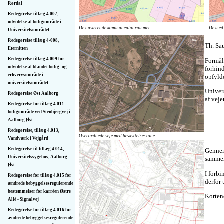
Rørdal
Redegørelse tillæg 4.007,
udvidelse af boligområde i
De nuværende kommuneplanrammer
De med
Universitetsområdet
Redegørelse tillæg 4-008,
Th. Sa
Eternitten
Redegørelse tillæg 4.009 for
Formål
udvidelse af blandet bolig- og
forhind
erhvervsområde i
opfyld
universitetsområdet
Univer
Redegørelse Øst Aalborg
af veje
Redegørelse for tillæg 4.011 -
boligområde ved Stenbjergvej i
Aalborg Øst
Redegørelse, tillæg 4.013,
Overordnede veje med beskyttelseszone
Vandværk i Vejgård
Redegørelse til tillæg 4.014,
Gennem
Universitetssygehus, Aalborg
sammen
Øst
I forb
Redegørelse for tillæg 4.015 for
derfor 
ændrede bebyggelses­regulerende
bestemmelser for karréen Østre
Kortene
Allé - Signalvej
Redegørelse for tillæg 4.016 for
ændrede bebyggelses­regulerende