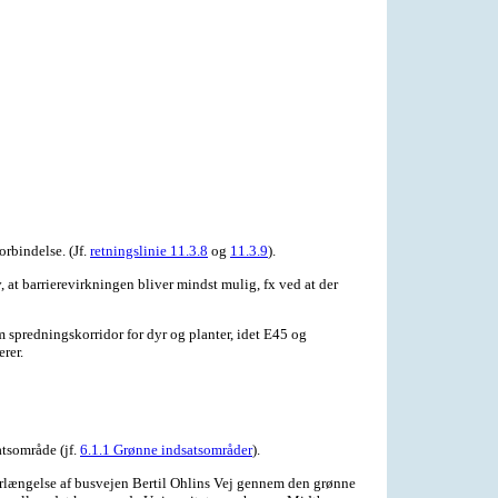
rbindelse. (Jf.
retningslinie 11.3.8
og
11.3.9
).
 at barrierevirkningen bliver mindst mulig, fx ved at der
m spredningskorridor for dyr og planter, idet E45 og
rer.
tsområde (jf.
6.1.1 Grønne indsatsområder
).
forlængelse af busvejen Bertil Ohlins Vej gennem den grønne