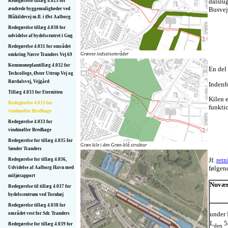
dalslu
Redegørelse tillæg 4.025 for
Busvej
ændrede byggemuligheder ved
Blåkildevej m.fl. i Øst Aalborg
Redegørelse tillæg 4.030 for
udvidelse af bydelscentret i Gug
Redegørelse 4.031 for området
Grønne indsatsområder
omkring Nørre Tranders Vej 69
Kommuneplantillæg 4.032 for
En del
Techcollege, Øster Uttrup Vej og
Rørdalsvej, Vejgård
Indenfo
Tillæg 4.033 for Eternitten
Kilen 
Redegørelse 4.033 for
funkti
vindmøller Bredhage
Redegørelse 4.033 for
vindmøller Bredhage
Redegørelse for tillæg 4.035 for
Grøn kile i den Grøn-blå struktur
Sønder Tranders
Jf.
retn
Redegørelse for tillæg 4.036,
følgend
Udvidelse af Aalborg Havn med
miljørapport
Nuvær
Redegørelse til tillæg 4.037 for
bydelscentrum ved Tornhøj
Redegørelse tillæg 4.038 for
under 
området vest for Sdr. Tranders
L
5
Redegørelse for tillæg 4.039 for
den