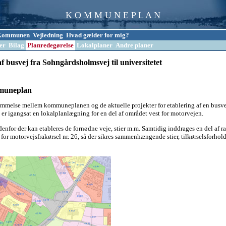
K O M M U N E P L A N
l Kommunen
Vejledning
Hvad gælder for mig?
er
Bilag
Planredegørelse
Lokalplaner
Andre planer
af busvej fra Sohngårdsholmsvej til universitetet
mmuneplan
emmelse mellem kommuneplanen og de aktuelle projekter for etablering af en busvej
 igangsat en lokalplanlægning for en del af området vest for motorvejen.
enfor der kan etableres de fornødne veje, stier m.m. Samtidig inddrages en del af 
t for motorvejsfrakørsel nr. 26, så der sikres sammenhængende stier, tilkørselsfor