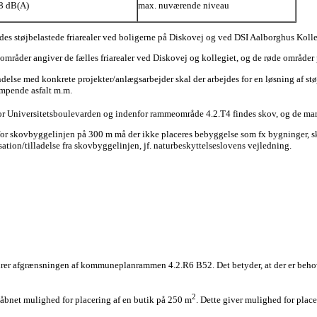
8 dB(A)
max. nuværende niveau
ndes støjbelastede friarealer ved boligerne på Diskovej og ved DSI Aalborghus Kolle
områder angiver de fælles friarealer ved Diskovej og kollegiet, og de røde områder
indelse med konkrete projekter/anlægsarbejder skal der arbejdes for en løsning af 
mpende asfalt m.m.
or Universitetsboulevarden og indenfor rammeområde 4.2.T4 findes skov, og de mark
for skovbyggelinjen på 300 m må der ikke placeres bebyggelse som fx bygninger, 
ation/tilladelse fra skovbyggelinjen, jf. naturbeskyttelseslovens vejledning.
 afgrænsningen af kommuneplanrammen 4.2.R6 B52. Det betyder, at der er behov f
2
bnet mulighed for placering af en butik på 250 m
. Dette giver mulighed for place