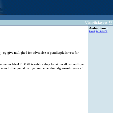
Udskriftslayout
Andre planer
Lokalplan 4-2-109
, og give mulighed for udvidelse af pendlerplads vest for
rammeområde 4.2.D4 til teknisk anlæg for at der sikres mulighed
hold m.m. Udlægget af de nye rammer ændrer afgrænsningerne af