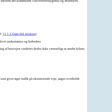
else mellem det kommende Universitetssygehus og Midtbyen.
f.
11.1.2 Grøn-blå struktur
).
ivet understøttes og forbedres.
ng af busvejen vurderes derfor ikke væsentligt at ændre kilens
som giver øget trafik på eksisterende veje, søges overholdt