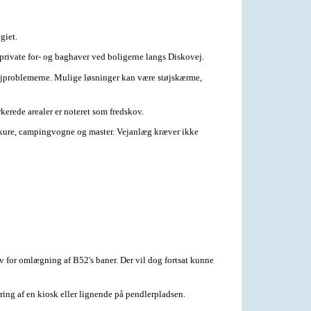
giet.
 private for- og baghaver ved boligerne langs Diskovej.
støjproblemerne. Mulige løsninger kan være støjskærme,
erede arealer er noteret som fredskov.
skure, campingvogne og master. Vejanlæg kræver ikke
or omlægning af B52's baner. Der vil dog fortsat kunne
ring af en kiosk eller lignende på pendlerpladsen.