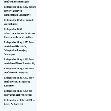
område i Bernstorffsgade
Redegørelse tillæg 4.062 for nyt
erhvervsareal ved
Humlebakken/Langagervej
Redegørelse 4.063 for område
ved Saltumvej
Redegørelse 4.067
erhvervsområde syd for det nye
Universitetshospital, Aalborg
Redegørelse tillæg 4.073 for et
område ved Østre Alle,
Sohngårdsholmsvej og
Samsøgade
Redegørelse tillæg 4.069 for et
område ved Nørre Tranders Vej
Redegørelse tillæg 4.068 for et
område ved Riishøjsvej
Redegørelse tillæg 4.072 for et
område ved Samsøgade og
Karnersvej
Redegørelse tillæg 4.070 for
damvarmelager ved Rørdal
Redegørelse for tillæg 4-071 for
Føtex, Aalborg Øst