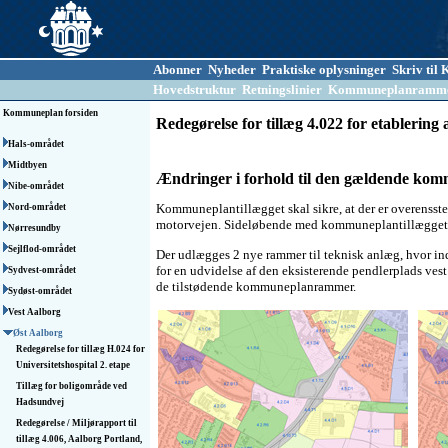
Abonner
Nyheder
Praktiske oplysninger
Skriv ti
Hovedstruktur
Retningslinier
Kommuneplanramm
Kommuneplan forsiden
Redegørelse for tillæg 4.022 for etablering 
Hals-området
Midtbyen
Ændringer i forhold til den gældende ko
Nibe-området
Kommuneplantillægget skal sikre, at der er overensst
Nord-området
motorvejen. Sideløbende med kommuneplantillægget er
Nørresundby
Sejlflod-området
Der udlægges 2 nye rammer til teknisk anlæg, hvor ind
for en udvidelse af den eksisterende pendlerplads ves
Sydvest-området
de tilstødende kommuneplanrammer.
Sydøst-området
Vest Aalborg
Øst Aalborg
Redegørelse for tillæg H.024 for
Universitetshospital 2. etape
Tillæg for boligområde ved
Hadsundvej
Redegørelse / Miljørapport til
tillæg 4.006, Aalborg Portland,