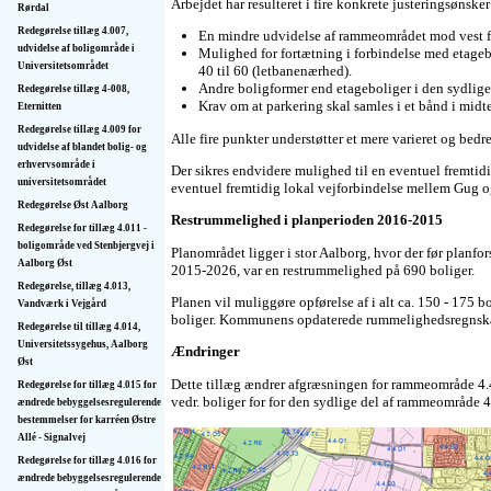
Arbejdet har resulteret i fire konkrete justeringsøns
Rørdal
Redegørelse tillæg 4.007,
En mindre udvidelse af rammeområdet mod vest 
udvidelse af boligområde i
Mulighed for fortætning i forbindelse med etageb
Universitetsområdet
40 til 60 (letbanenærhed).
Andre boligformer end etageboliger i den sydlige 
Redegørelse tillæg 4-008,
Krav om at parkering skal samles i et bånd i midte
Eternitten
Redegørelse tillæg 4.009 for
Alle fire punkter understøtter et mere varieret og bedr
udvidelse af blandet bolig- og
erhvervsområde i
Der sikres endvidere mulighed til en eventuel fremtid
universitetsområdet
eventuel fremtidig lokal vejforbindelse mellem Gug 
Redegørelse Øst Aalborg
Restrummelighed i planperioden 2016-2015
Redegørelse for tillæg 4.011 -
boligområde ved Stenbjergvej i
Planområdet ligger i stor Aalborg, hvor der før planf
Aalborg Øst
2015-2026, var en restrummelighed på 690 boliger.
Redegørelse, tillæg 4.013,
Planen vil muliggøre opførelse af i alt ca. 150 - 175 b
Vandværk i Vejgård
boliger. Kommunens opdaterede rummelighedsregnsk
Redegørelse til tillæg 4.014,
Universitetssygehus, Aalborg
Ændringer
Øst
Dette tillæg ændrer afgræsningen for rammeområde 4.
Redegørelse for tillæg 4.015 for
vedr. boliger for for den sydlige del af rammeområde 
ændrede bebyggelses­regulerende
bestemmelser for karréen Østre
Allé - Signalvej
Redegørelse for tillæg 4.016 for
ændrede bebyggelses­regulerende