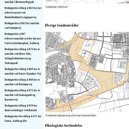
område i Bernstorffsgade
Gældende cykelstier
Redegørelse tillæg 4.062 for nyt
erhvervsareal ved
Humlebakken/Langagervej
Redegørelse 4.063 for område
Øvrige landområder
ved Saltumvej
Redegørelse 4.067
erhvervsområde syd for det nye
Universitetshospital, Aalborg
Redegørelse tillæg 4.073 for et
område ved Østre Alle,
Sohngårdsholmsvej og
Samsøgade
Redegørelse tillæg 4.069 for et
område ved Nørre Tranders Vej
Redegørelse tillæg 4.068 for et
område ved Riishøjsvej
Redegørelse tillæg 4.072 for et
område ved Samsøgade og
Karnersvej
Redegørelse tillæg 4.070 for
damvarmelager ved Rørdal
Gældende afgrænsing af øvrige landområder
Redegørelse for tillæg 4-071 for
Føtex, Aalborg Øst
Økologiske forbindelse