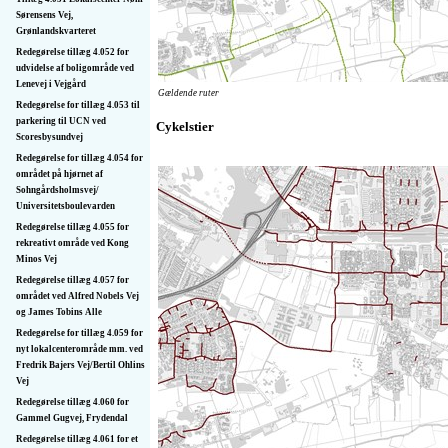
Sørensens Vej,
Grønlandskvarteret
Redegørelse tillæg 4.052 for
udvidelse af boligområde ved
Lenevej i Vejgård
Gældende ruter
Redegørelse for tillæg 4.053 til
parkering til UCN ved
Cykelstier
Scoresbysundvej
Redegørelse for tillæg 4.054 for
området på hjørnet af
Sohngårdsholmsvej/
Universitetsboulevarden
Redegørelse tillæg 4.055 for
rekreativt område ved Kong
Minos Vej
Redegørelse tillæg 4.057 for
området ved Alfred Nobels Vej
og James Tobins Alle
Redegørelse for tillæg 4.059 for
nyt lokalcenterområde mm. ved
Fredrik Bajers Vej/Bertil Ohlins
Vej
Redegørelse tillæg 4.060 for
Gammel Gugvej, Frydendal
Redegørelse tillæg 4.061 for et