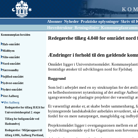
K O M
Abonner
Nyheder
Praktiske oplysninger
Skriv ti
Hovedstruktur
Retningslinier
Kommuneplanramm
Kommuneplan forsiden
Redegørelse tillæg 4.040 for området nord 
Hals-området
Midtbyen
Ændringer i forhold til den gældende ko
Nibe-området
Området ligger i Universitetsområdet. Kommuneplanti
Nord-området
fremtidige ønsker til udviklingen nord for Fjelshøj.
Nørresundby
Sejlflod-området
Baggrund
Sydvest-området
Som led i arbejdet med en ny strukturplan for det øst
Sydøst-området
en helhedsorienteret nytænkning af det østlige Aalbo
Vest Aalborg
igangværende og planlagte projekter der væsentligt 
Øst Aalborg
Et væsentligt ønske er, at skabe bedre sammenhæng, 
Redegørelse for tillæg H.024 for
byintegrerede landskabskiler anbefales revurderet, så 
Universitetshospital 2. etape
fordel for en mere naturpræget, mangfoldig og indbyd
Tillæg for boligområde ved
Hadsundvej
Projektområdet ligger i overgangszonen mellem en af
byudviklingsområde syd for Gigantium som forventes 
Redegørelse / Miljørapport til
tillæg 4.006, Aalborg Portland,