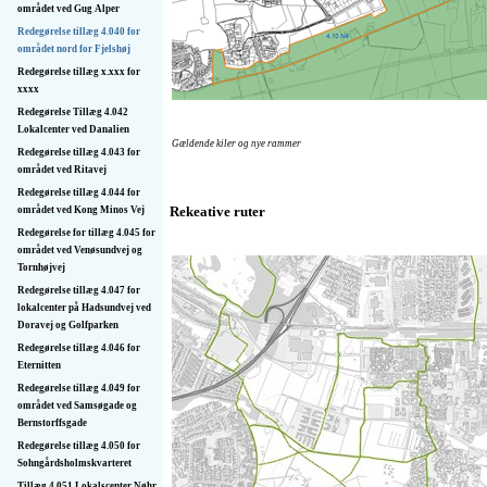
området ved Gug Alper
Redegørelse tillæg 4.040 for
området nord for Fjelshøj
Redegørelse tillæg x.xxx for
xxxx
Redegørelse Tillæg 4.042
Lokalcenter ved Danalien
Gældende kiler og nye rammer
Redegørelse tillæg 4.043 for
området ved Ritavej
Redegørelse tillæg 4.044 for
Rekeative ruter
området ved Kong Minos Vej
Redegørelse for tillæg 4.045 for
området ved Venøsundvej og
Tornhøjvej
Redegørelse tillæg 4.047 for
lokalcenter på Hadsundvej ved
Doravej og Golfparken
Redegørelse tillæg 4.046 for
Eternitten
Redegørelse tillæg 4.049 for
området ved Samsøgade og
Bernstorffsgade
Redegørelse tillæg 4.050 for
Sohngårdsholmskvarteret
Tillæg 4.051 Lokalscenter Nøhr