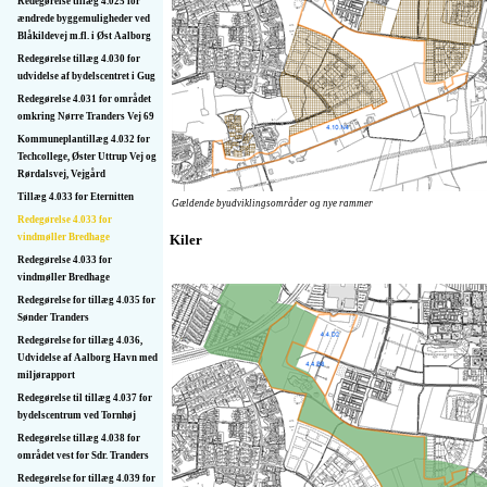
Redegørelse tillæg 4.025 for
ændrede byggemuligheder ved
Blåkildevej m.fl. i Øst Aalborg
Redegørelse tillæg 4.030 for
udvidelse af bydelscentret i Gug
Redegørelse 4.031 for området
omkring Nørre Tranders Vej 69
Kommuneplantillæg 4.032 for
Techcollege, Øster Uttrup Vej og
Rørdalsvej, Vejgård
Tillæg 4.033 for Eternitten
Gældende byudviklingsområder og nye rammer
Redegørelse 4.033 for
vindmøller Bredhage
Kiler
Redegørelse 4.033 for
vindmøller Bredhage
Redegørelse for tillæg 4.035 for
Sønder Tranders
Redegørelse for tillæg 4.036,
Udvidelse af Aalborg Havn med
miljørapport
Redegørelse til tillæg 4.037 for
bydelscentrum ved Tornhøj
Redegørelse tillæg 4.038 for
området vest for Sdr. Tranders
Redegørelse for tillæg 4.039 for