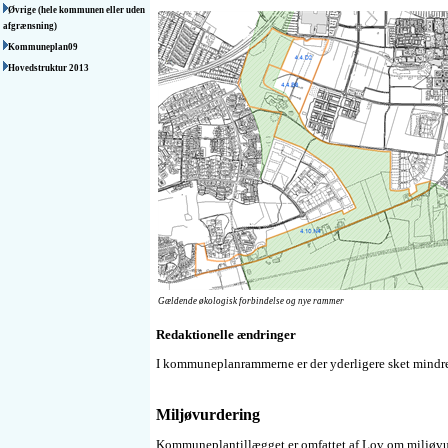
Øvrige (hele kommunen eller uden
afgrænsning)
Kommuneplan09
Hovedstruktur 2013
Gældende økologisk forbindelse og nye rammer
Redaktionelle ændringer
I kommuneplanrammerne er der yderligere sket mindre
Miljøvurdering
Kommuneplantillægget er omfattet af Lov om miljøvur