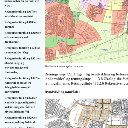
bestemmelser for området ved
NOVI
Redegørelse tillæg 4.017 for
udvidelse af universitetet
Redegørelse tillæg 4.018 for
Tornhøj
Redegørelse for tillæg 4.019 for
erhvervsområde ved
Tranholmvej
Redegørelse til tillæg 4.020 for
centerområdet i Gug
Redegørelse for tillæg 4.021 for
blandet bolig- og
Gældende kommuneplanrammmer
erhvervsområde ved
Hadsundvej
Retningslinje "2.1.1 Egentlig byudvikling og byformål"
landområder" og retningslinje "11.3.8 Økologiske forb
Redegørelse for tillæg 4.022 for
retningslinjerne. Retningslinje "11.2.6 Rekreative rute
etablering af busvej fra
Sohngårdsholmsvej til
Byudviklingsområder
universitetet
Redegørelse tillæg 4.024 for
ændrede byggemuligheder i
undervisningsområdet ved
Mylius Erichsens Vej
Redegørelse tillæg 4.029 for
området ved Gug Boldklub