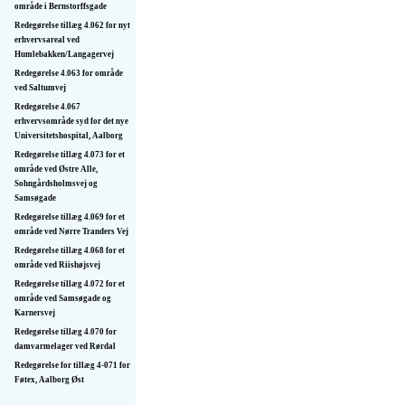
område i Bernstorffsgade
Redegørelse tillæg 4.062 for nyt
erhvervsareal ved
Humlebakken/Langagervej
Redegørelse 4.063 for område
ved Saltumvej
Redegørelse 4.067
erhvervsområde syd for det nye
Universitetshospital, Aalborg
Redegørelse tillæg 4.073 for et
område ved Østre Alle,
Sohngårdsholmsvej og
Samsøgade
Redegørelse tillæg 4.069 for et
område ved Nørre Tranders Vej
Redegørelse tillæg 4.068 for et
område ved Riishøjsvej
Redegørelse tillæg 4.072 for et
område ved Samsøgade og
Karnersvej
Redegørelse tillæg 4.070 for
damvarmelager ved Rørdal
Redegørelse for tillæg 4-071 for
Føtex, Aalborg Øst