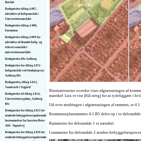
Rørdal
Redegørelse tillæg 4.007,
udvidelse af boligområde i
Universitetsområdet
Redegørelse tillæg 4-008,
Eternitten
Redegørelse tillæg 4.009 for
udvidelse af blandet bolig- og
erhvervsområde i
universitetsområdet
Redegørelse Øst Aalborg
Redegørelse for tillæg 4.011 -
boligområde ved Stenbjergvej i
Aalborg Øst
Redegørelse, tillæg 4.013,
Vandværk i Vejgård
Illustrationerne ovenfor viser afgrænsningen af komm
Redegørelse til tillæg 4.014,
matrikel 1aix er vist (blå streg) for at tydeliggøre
Universitetssygehus, Aalborg
Ud over ændringen i afgrænsningen af rammen, er 4.1
Øst
Redegørelse for tillæg 4.015 for
Kommuneplanrammen 4.1.B5 deles op i to delområder, 
ændrede bebyggelses­regulerende
bestemmelser for karréen Østre
Rammerne for delområde 1 er uændret.
Allé - Signalvej
I rammerne for delområde 2 ændres bebyggelsesprocente
Redegørelse for tillæg 4.016 for
ændrede bebyggelses­regulerende