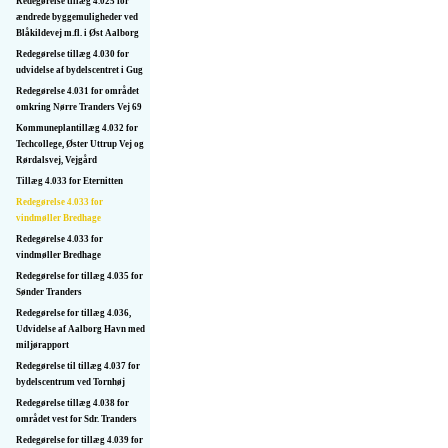
Redegørelse tillæg 4.025 for
ændrede byggemuligheder ved
Blåkildevej m.fl. i Øst Aalborg
Redegørelse tillæg 4.030 for
udvidelse af bydelscentret i Gug
Redegørelse 4.031 for området
omkring Nørre Tranders Vej 69
Kommuneplantillæg 4.032 for
Techcollege, Øster Uttrup Vej og
Rørdalsvej, Vejgård
Tillæg 4.033 for Eternitten
Redegørelse 4.033 for
vindmøller Bredhage
Redegørelse 4.033 for
vindmøller Bredhage
Redegørelse for tillæg 4.035 for
Sønder Tranders
Redegørelse for tillæg 4.036,
Udvidelse af Aalborg Havn med
miljørapport
Redegørelse til tillæg 4.037 for
bydelscentrum ved Tornhøj
Redegørelse tillæg 4.038 for
området vest for Sdr. Tranders
Redegørelse for tillæg 4.039 for