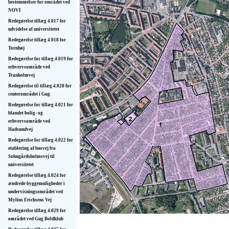
bestemmelser for området ved
NOVI
Redegørelse tillæg 4.017 for
udvidelse af universitetet
Redegørelse tillæg 4.018 for
Tornhøj
Redegørelse for tillæg 4.019 for
erhvervsområde ved
Tranholmvej
Redegørelse til tillæg 4.020 for
centerområdet i Gug
Redegørelse for tillæg 4.021 for
blandet bolig- og
erhvervsområde ved
Hadsundvej
Redegørelse for tillæg 4.022 for
etablering af busvej fra
Sohngårdsholmsvej til
universitetet
Redegørelse tillæg 4.024 for
ændrede byggemuligheder i
undervisningsområdet ved
Mylius Erichsens Vej
Redegørelse tillæg 4.029 for
området ved Gug Boldklub