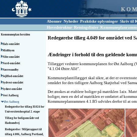
K O M
Abonner
Nyheder
Praktiske oplysninger
Skriv ti
Hovedstruktur
Retningslinier
Kommuneplanramm
Kommuneplan forsiden
Redegørelse tillæg 4.049 for området ved 
Hals-området
Midtbyen
Ændringer i forhold til den gældende ko
Nibe-området
Tillægget vedrører kommuneplanen for Øst Aalborg (
Nord-området
"4.1.O4 Østre Allé".
Nørresundby
Sejlflod-området
Kommuneplantillægget skal sikre, at der er overenss
området for den tidligere Aalborg Skøjtehal ved Sams
Sydvest-området
Sydøst-området
Det ønskes at etablere boliger på matriklen 1aix. M
Vest Aalborg
boliger, men en del af matriklen er omfattet af komm
Kommuneplanrammen 4.1.B5 udvides derfor til at omfa
Øst Aalborg
Redegørelse for tillæg H.024 for
Universitetshospital 2. etape
Tillæg for boligområde ved
Hadsundvej
Redegørelse / Miljørapport til
tillæg 4.006, Aalborg Portland,