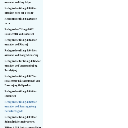
området ved Gug Alper
Redegørelse tillæg 4.040 for
området nord for Fjelshøj
Redegørelse tillæg x.xxx for
xxxx
Redegørelse Tillæg 4.042
Lokalcenter ved Danalien
Redegørelse tillæg 4.043 for
området ved Ritavej
Redegørelse tillæg 4.044 for
området ved Kong Minos Vej
Redegørelse for tillæg 4.045 for
området ved Venøsundvej og
Tornhøjvej
Redegørelse tillæg 4.047 for
lokalcenter på Hadsundvej ved
Doravej og Golfparken
Redegørelse tillæg 4.046 for
Eternitten
Redegørelse tillæg 4.049 for
området ved Samsøgade og
Bernstorffsgade
Redegørelse tillæg 4.050 for
Sohngårdsholmskvarteret
Tillæg 4.051 Lokalscenter Nøhr