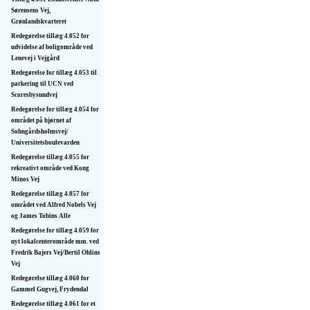
Sørensens Vej,
Grønlandskvarteret
Redegørelse tillæg 4.052 for
udvidelse af boligområde ved
Lenevej i Vejgård
Redegørelse for tillæg 4.053 til
parkering til UCN ved
Scoresbysundvej
Redegørelse for tillæg 4.054 for
området på hjørnet af
Sohngårdsholmsvej/
Universitetsboulevarden
Redegørelse tillæg 4.055 for
rekreativt område ved Kong
Minos Vej
Redegørelse tillæg 4.057 for
området ved Alfred Nobels Vej
og James Tobins Alle
Redegørelse for tillæg 4.059 for
nyt lokalcenterområde mm. ved
Fredrik Bajers Vej/Bertil Ohlins
Vej
Redegørelse tillæg 4.060 for
Gammel Gugvej, Frydendal
Redegørelse tillæg 4.061 for et