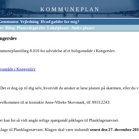
K O M M U N E P L A N
l Kommunen
Vejledning
Hvad gælder for mig?
er
Bilag
Planredegørelse
Lokalplaner
Andre planer
ngerslev
uneplantillæg 8.010 for udvidelse af et boligområde i Kongerslev.
ligområde i Kongerslev
Det er dog op til dig selv, hvorvidt du ønsker at læse planen på skærmen, eller du vi
du velkommen til at kontakte Anne-Vibeke Skovmark, tlf. 99312243.
kan for så vidt angår retlige spørgsmål påklages til Planklagenævnet.
 klage til Planklagenævnet. Klagen skal være indsendt
senest den 27. december 20