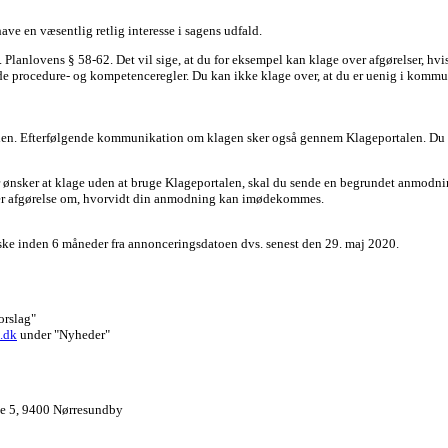
ave en væsentlig retlig interesse i sagens udfald.
 Planlovens § 58-62. Det vil sige, at du for eksempel kan klage over afgørelser, hvi
de procedure- og kompetenceregler. Du kan ikke klage over, at du er uenig i kommu
len. Efterfølgende kommunikation om klagen sker også gennem Klageportalen. Du 
for ønsker at klage uden at bruge Klageportalen, skal du sende en begrundet anmod
fer afgørelse om, hvorvidt din anmodning kan imødekommes.
 ske inden 6 måneder fra annonceringsdatoen dvs. senest den 29. maj 2020.
orslag"
.dk
under "Nyheder"
ge 5, 9400 Nørresundby