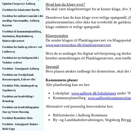
Hvad kan du klage over?
Egholm Færgevej i Aalborg
Du skal være klageberettiget for at kunne klage, dvs. h
Fordebat for lokalcenter Kærby
Fordebat for militært område i det
Derudover kan du kun klage over retlige spørgsmål, jf.
nordlige Nørresundby, Aalborg
planbestemmelser, eller ikke har overholdt de gælden
Kaserne
klage omfatter et retligt spørgsmål.
Fordebat til kommuneplantillæg,
Klageportalen
Institution, Bejsebakkevej,
Du sender klagen til Planklagenævnet via Klageporta
Hobrovejkvarteret
www.naevneneshus.dk/planklagenaevnet
.
Fordebat for butik og erhverv ved
Loftbrovej
Hvis du er undtaget for digital selvbetjening og der
herefter anmodningen til Planklagenævnet, som træf
Fordebat for nyt boligområde i
Vodskov sydvest
Søgsmål
Fordebat - Energipark Aalborg
Hvis planen ønskes indbragt for domstolene, skal det
Fordebat om Nordjyllands
Kommunens planer
Ressourcepark, Erhverv Øst
Alle planforslag kan ses her:
Fordebat Nibe, Søndergade og
Sygehusvej
Lokalplan:
www.aalborg.dk/lokalplaner
under "F
Fordebat om byudvikling i
Kommuneplantillæg:
www.aalborgkommuneplan
Romdrup
Alternativt ved personlig henvendelse hos:
Fordebat om byudviklingsplan
Stae og Vester Hassing
Bibliotekerne i Aalborg Kommune
Fordebat Bymidten i Hals
By- og Landskabsforvaltningen, Stigsborg Bryg
Fordebat - Energipark Tuekær -
Bolle Enge