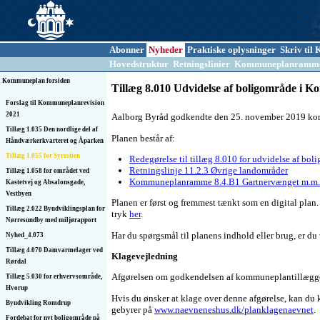
Abonner
Nyheder
Praktiske oplysninger
Skriv ti
Hovedstruktur
Retningslinier
Kommuneplanramm
Kommuneplan forsiden
Tillæg 8.010 Udvidelse af boligområde i Ko
Forslag til Kommuneplanrevision
2021
Aalborg Byråd godkendte den 25. november 2019 komm
Tillæg 1.035 Den nordlige del af
Planen består af:
Håndværkerkvarteret og Åparken
Tillæg 1.055 for Syrestien
Redegørelse til tillæg 8.010 for udvidelse af bo
Retningslinje 11.2.3 Øvrige landområder
Tillæg 1.058 for området ved
Kommuneplanramme 8.4.B1 Gartnervænget m.m.
Kastetvej og Absalonsgade,
Vestbyen
Planen er først og fremmest tænkt som en digital plan. 
Tillæg 2.022 Byudviklingsplan for
tryk
her
.
Nørresundby med miljørapport
Har du spørgsmål til planens indhold eller brug, er 
Nyhed_4.073
Tillæg 4.070 Damvarmelager ved
Klagevejledning
Rørdal
Afgørelsen om godkendelsen af kommuneplantillægget 
Tillæg 5.030 for erhvervsområde,
Hvorup
Hvis du ønsker at klage over denne afgørelse, kan du
Byudvikling Romdrup
gebyrer på
www.naevneneshus.dk/planklagenaevnet
.
Fordebat for nyt boligområde på