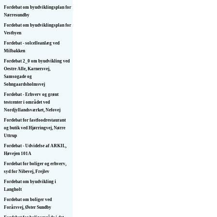
Fordebat om byudviklingsplan for
Nørresundby
Fordebat om byudviklingsplan for
Vestbyen
Fordebat - solcelleanlæg ved
Milbakken
Fordebat 2_0 om byudvikling ved
Oestre Alle, Karnersvej,
Samsogade og
Sohngaardsholmsvej
Fordebat - Erhverv og grønt
testcenter i området ved
Nordjyllandsværket, Nefovej
Fordebat for fastfoodrestaurant
og butik ved Hjørringvej, Nørre
Uttrup
Fordebat - Udvidelse af ARKIL,
Høvejen 101A
Fordebat for boliger og erhverv,
syd for Nibevej, Frejlev
Fordebat om byudvikling i
Langholt
Fordebat om boliger ved
Forårsvej, Øster Sundby