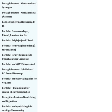
Deltag i debatten – Omdannelse af
Søvangen
Deltag i debatten – Omdannelse af
Østerport
Loge og boliger på Hasserisgade
18
Fordebat Damvarmelager,
Rørdal, Landområde Øst
Fordebat Friplejehjem i Ulsted
Fordebat for ny daginstitution på
Skydebanevej
Fordebat for nyt boligområde
Uggerhalnevej i Grindsted
Fordebat om NOVI Science-Arch
Deltag i debatten - Udvidelse af
FC Beton i Drastrup
Fordebat om byudviklingsplan for
Vejgaard
Fordebat - Planlægning for
arealer til energiproduktion
Deltag i fordebat om Byudvikling
ved Gigantium
Fordebat om byudvikling i det
nordlige Nørresundby