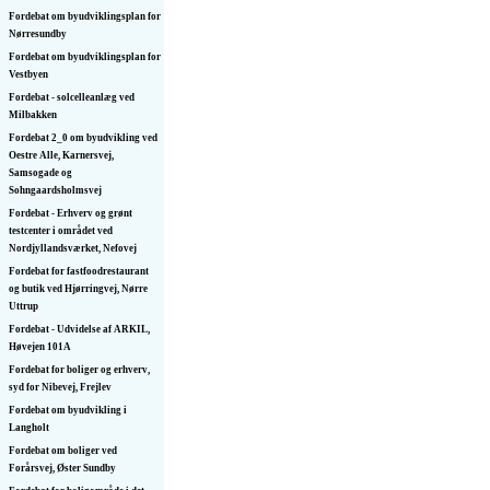
Fordebat om byudviklingsplan for
Nørresundby
Fordebat om byudviklingsplan for
Vestbyen
Fordebat - solcelleanlæg ved
Milbakken
Fordebat 2_0 om byudvikling ved
Oestre Alle, Karnersvej,
Samsogade og
Sohngaardsholmsvej
Fordebat - Erhverv og grønt
testcenter i området ved
Nordjyllandsværket, Nefovej
Fordebat for fastfoodrestaurant
og butik ved Hjørringvej, Nørre
Uttrup
Fordebat - Udvidelse af ARKIL,
Høvejen 101A
Fordebat for boliger og erhverv,
syd for Nibevej, Frejlev
Fordebat om byudvikling i
Langholt
Fordebat om boliger ved
Forårsvej, Øster Sundby