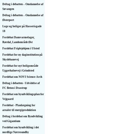
Deltag i debatten – Omdannelse af
Søvangen
Deltag i debatten – Omdannelse af
Østerport
Loge og boliger på Hasserisgade
18
Fordebat Damvarmelager,
Rørdal, Landområde Øst
Fordebat Friplejehjem i Ulsted
Fordebat for ny daginstitution på
Skydebanevej
Fordebat for nyt boligområde
Uggerhalnevej i Grindsted
Fordebat om NOVI Science-Arch
Deltag i debatten - Udvidelse af
FC Beton i Drastrup
Fordebat om byudviklingsplan for
Vejgaard
Fordebat - Planlægning for
arealer til energiproduktion
Deltag i fordebat om Byudvikling
ved Gigantium
Fordebat om byudvikling i det
nordlige Nørresundby