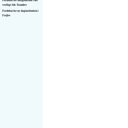
Fordebat for boligområde i det
vestlige Sdr. Tranders
Fordebat for ny daginstitution i
Frejlev