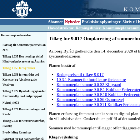
K O M
Abonner
Nyheder
Praktiske oplysninger
Skriv ti
Hovedstruktur
Retningslinier
Kommuneplanramm
Kommuneplan forsiden
Tillæg for 9.017 Omplacering af sommerh
Forslag til Kommuneplanrevision
2021
Aalborg Byråd godkendte den 14. december 2020 et 
kystnærhedszonen.
Tillæg 1.035 Den nordlige del af
Håndværkerkvarteret og Åparken
Planen består af:
Tillæg 1.055 for Syrestien
Redegørelse til tillæg 9.017
Tillæg 1.058 for området ved
10.3.1 Rammer for hoteller og feriecentre
Kastetvej og Absalonsgade,
Kommuneplanramme 6.6.S2 Klitgaard
Vestbyen
Kommuneplanramme 9.6.R1 Koldkær Feriecenter
Tillæg 2.022 Byudviklingsplan for
Kommuneplanramme 9.6.R10 Koldkær Feriecente
Nørresundby med miljørapport
Kommuneplanramme 9.6.S6 Osbornsvej
Nyhed_4.073
Kommuneplanramme 9.6.S11 Koldkær Feriecente
Tillæg 4.070 Damvarmelager ved
Planen er først og fremmest tænkt som en digital plan.
Rørdal
du vil udskrive den. Ønsker du en pdf-fil af det samled
Tillæg 5.030 for erhvervsområde,
Hvorup
Sammen med kommuneplantillægget offentliggøres et 
Byudvikling Romdrup
Klagevejledning
Fordebat for nyt boligområde på