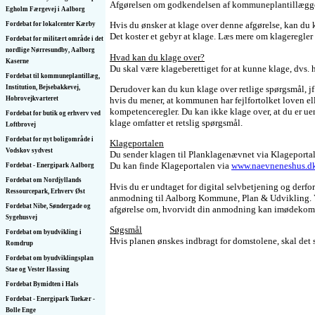
Afgørelsen om godkendelsen af kommuneplantillægget 
Egholm Færgevej i Aalborg
Hvis du ønsker at klage over denne afgørelse, kan du
Fordebat for lokalcenter Kærby
Det koster et gebyr at klage. Læs mere om klageregler
Fordebat for militært område i det
nordlige Nørresundby, Aalborg
Hvad kan du klage over?
Kaserne
Du skal være klageberettiget for at kunne klage, dvs. h
Fordebat til kommuneplantillæg,
Derudover kan du kun klage over retlige spørgsmål, jf.
Institution, Bejsebakkevej,
hvis du mener, at kommunen har fejlfortolket loven el
Hobrovejkvarteret
kompetenceregler. Du kan ikke klage over, at du er u
Fordebat for butik og erhverv ved
klage omfatter et retslig spørgsmål.
Loftbrovej
Fordebat for nyt boligområde i
Klageportalen
Vodskov sydvest
Du sender klagen til Planklagenævnet via Klageport
Du kan finde Klageportalen via
www.naevneneshus.dk
Fordebat - Energipark Aalborg
Fordebat om Nordjyllands
Hvis du er undtaget for digital selvbetjening og derf
Ressourcepark, Erhverv Øst
anmodning til Aalborg Kommune, Plan & Udvikling. Vi
Fordebat Nibe, Søndergade og
afgørelse om, hvorvidt din anmodning kan imødeko
Sygehusvej
Søgsmål
Fordebat om byudvikling i
Hvis planen ønskes indbragt for domstolene, skal det 
Romdrup
Fordebat om byudviklingsplan
Stae og Vester Hassing
Fordebat Bymidten i Hals
Fordebat - Energipark Tuekær -
Bolle Enge